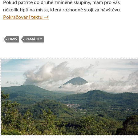
Pokud patříte do druhé zmíněné skupiny, mám pro vás
několik tipů na místa, která rozhodně stojí za návštěvu.
Omiš – město plné přírodních skvostů a net
Pokračování textu
→
OMIŠ
PAMÁTKY