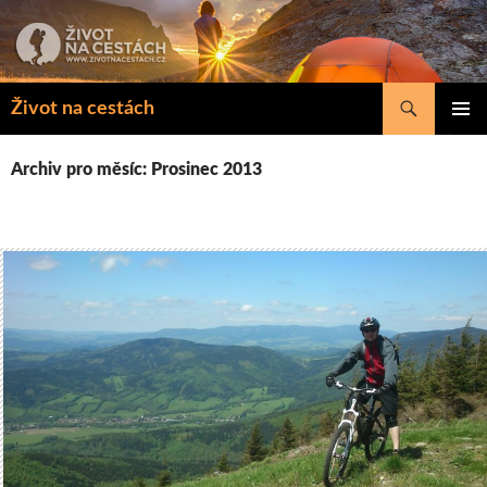
Přejít
k
obsahu
webu
Hledat
Život na cestách
ZÁKLAD
NAVIGA
Archiv pro měsíc: Prosinec 2013
MENU