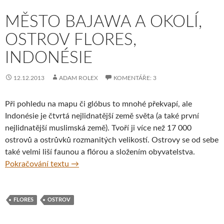
MĚSTO BAJAWA A OKOLÍ,
OSTROV FLORES,
INDONÉSIE
12.12.2013
ADAM ROLEX
KOMENTÁŘE: 3
Při pohledu na mapu či glóbus to mnohé překvapí, ale
Indonésie je čtvrtá nejlidnatější země světa (a také první
nejlidnatější muslimská země). Tvoří ji více než 17 000
ostrovů a ostrůvků rozmanitých velikostí. Ostrovy se od sebe
také velmi liší faunou a flórou a složením obyvatelstva.
Město Bajawa a okolí, ostrov Flores, Indoné
Pokračování textu
→
FLORES
OSTROV