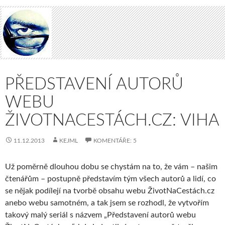
PŘEDSTAVENÍ AUTORŮ
WEBU
ŽIVOTNACESTÁCH.CZ: VIHA
11.12.2013
KEJML
KOMENTÁŘE: 5
Už poměrně dlouhou dobu se chystám na to, že vám – našim
čtenářům – postupně představím tým všech autorů a lidí, co
se nějak podílejí na tvorbě obsahu webu ŽivotNaCestách.cz
anebo webu samotném, a tak jsem se rozhodl, že vytvořím
takový malý seriál s názvem „Představení autorů webu