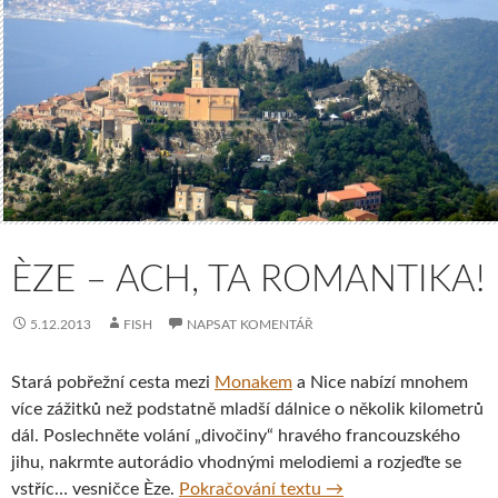
ÈZE – ACH, TA ROMANTIKA!
5.12.2013
FISH
NAPSAT KOMENTÁŘ
Stará pobřežní cesta mezi
Monakem
a Nice nabízí mnohem
více zážitků než podstatně mladší dálnice o několik kilometrů
dál. Poslechněte volání „divočiny“ hravého francouzského
jihu, nakrmte autorádio vhodnými melodiemi a rozjeďte se
Èze – ach, ta romantik
vstříc… vesničce Èze.
Pokračování textu
→