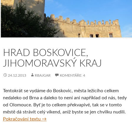
HRAD BOSKOVICE,
JIHOMORAVSKÝ KRAJ
24.12.2013
RBAJGAR
KOMENTÁŘE: 4
Tentokrát se vydáme do Boskovic, města ležícího celkem
nedaleko od Brna a daleko to není ani například od nás, tedy
od Olomouce. Byť je to celkem překvapivé, tak se v tomto
městě dá strávit celý víkend, aniž byste se jen chvilku nudili.
Hrad Boskovice, Jihomoravský kraj
Pokračování textu
→