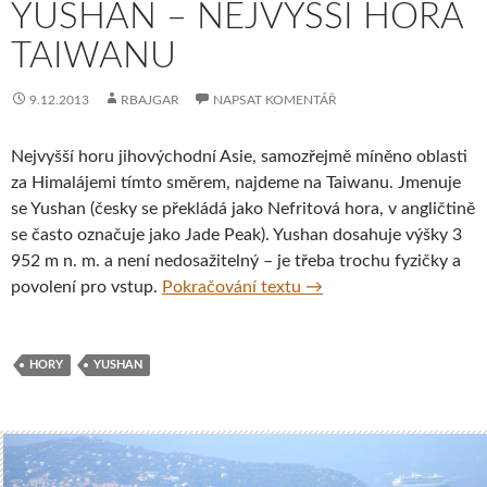
YUSHAN – NEJVYŠŠÍ HORA
TAIWANU
9.12.2013
RBAJGAR
NAPSAT KOMENTÁŘ
Nejvyšší horu jihovýchodní Asie, samozřejmě míněno oblasti
za Himalájemi tímto směrem, najdeme na Taiwanu. Jmenuje
se Yushan (česky se překládá jako Nefritová hora, v angličtině
se často označuje jako Jade Peak). Yushan dosahuje výšky 3
952 m n. m. a není nedosažitelný – je třeba trochu fyzičky a
Yushan – nejvyšší hora
povolení pro vstup.
Pokračování textu
→
HORY
YUSHAN