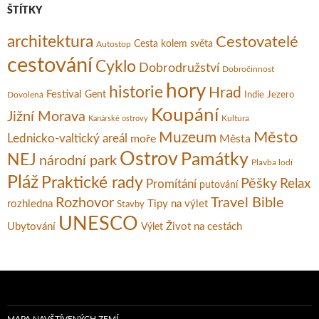
ŠTÍTKY
architektura
Cestovatelé
Cesta kolem světa
Autostop
cestování
Cyklo
Dobrodružství
Dobročinnost
hory
historie
Hrad
Festival
Gent
Dovolená
Indie
Jezero
Koupání
Jižní Morava
Kultura
Kanárské ostrovy
Město
Muzeum
Lednicko-valtický areál
moře
Města
Ostrov
Památky
NEJ
národní park
Plavba lodí
Pláž
Praktické rady
Pěšky
Relax
Promítání
putování
Rozhovor
Travel Bible
rozhledna
Tipy na výlet
Stavby
UNESCO
Ubytování
Život na cestách
Výlet