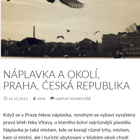
NÁPLAVKA A OKOLÍ,
PRAHA, ČESKÁ REPUBLIKA
16.12.2013
VIHA
NAPSAT KOMENTÁŘ
Když se v Praze řekne náplavka, mnohým se vybaví vyvýšený
pravý břeh řeky Vltavy, u kterého kotví nejrůznější plavidla.
Náplavka je také místem, kde se konají různé trhy, místem,
kam si místní, ale i turisté ubytovaní v blízkém okolí chodí