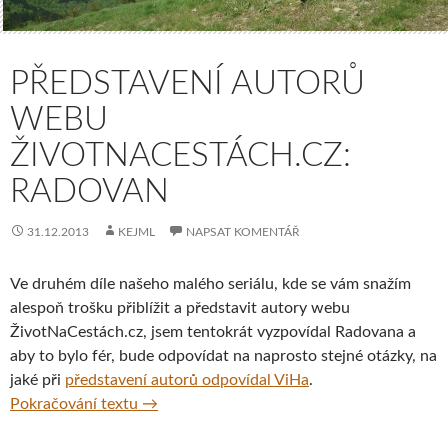
PŘEDSTAVENÍ AUTORŮ
WEBU
ŽIVOTNACESTÁCH.CZ:
RADOVAN
31.12.2013
KEJML
NAPSAT KOMENTÁŘ
Ve druhém díle našeho malého seriálu, kde se vám snažím
alespoň trošku přiblížit a představit autory webu
ŽivotNaCestách.cz, jsem tentokrát vyzpovídal Radovana a
aby to bylo fér, bude odpovídat na naprosto stejné otázky, na
jaké při
představení autorů odpovídal ViHa
.
Představení autorů webu ŽivotNaCestách.c
Pokračování textu
→