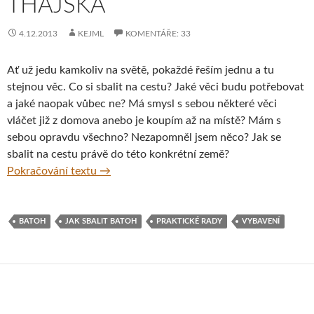
THAJSKA
4.12.2013
KEJML
KOMENTÁŘE: 33
Ať už jedu kamkoliv na světě, pokaždé řeším jednu a tu
stejnou věc. Co si sbalit na cestu? Jaké věci budu potřebovat
a jaké naopak vůbec ne? Má smysl s sebou některé věci
vláčet již z domova anebo je koupím až na místě? Mám s
sebou opravdu všechno? Nezapomněl jsem něco? Jak se
sbalit na cestu právě do této konkrétní země?
Jak si sbalit batoh – díl 1. – Jak se sbalit do
Pokračování textu
→
BATOH
JAK SBALIT BATOH
PRAKTICKÉ RADY
VYBAVENÍ