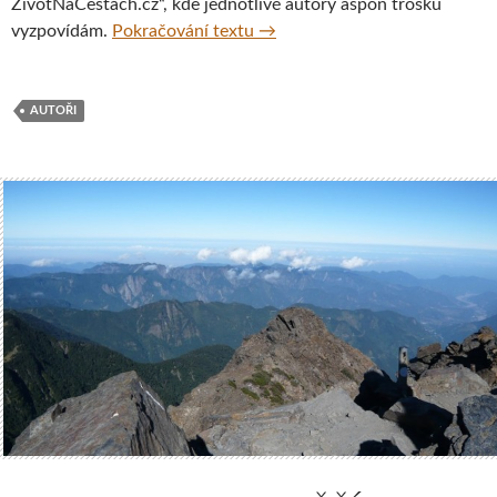
ŽivotNaCestách.cz“, kde jednotlivé autory aspoň trošku
Představení autorů webu Živo
vyzpovídám.
Pokračování textu
→
AUTOŘI