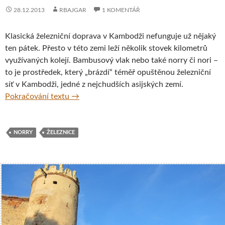
28.12.2013
RBAJGAR
1 KOMENTÁŘ
Klasická železniční doprava v Kambodži nefunguje už nějaký
ten pátek. Přesto v této zemi leží několik stovek kilometrů
využívaných kolejí. Bambusový vlak nebo také norry či nori –
to je prostředek, který „brázdí“ téměř opuštěnou železniční
síť v Kambodži, jedné z nejchudších asijských zemí.
Norry – bambusový vlak, Kambodža
Pokračování textu
→
NORRY
ŽELEZNICE