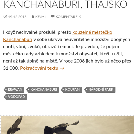
KANCHANABURI, THAJSKO
19.12.2013
KEJML
KOMENTÁŘE: 9
I když nechvalně proslulé, přesto
kouzelné městečko
Kanchanaburi
v sobě ukrývá neuvěřitelné množství opojných
chutí, vůní, zvuků, obrazů i emocí. Je pravdou, že pojem
městečko tady vzhledem k množství obyvatel, kteří tu žijí,
není až tak úplně na místě. V roce 2006 jich bylo už něco přes
Národní park Erawan, provincie Ka
31 000.
Pokračování textu
→
ERAWAN
KANCHANABURI
KOUPÁNÍ
NÁRODNÍ PARK
VODOPÁD