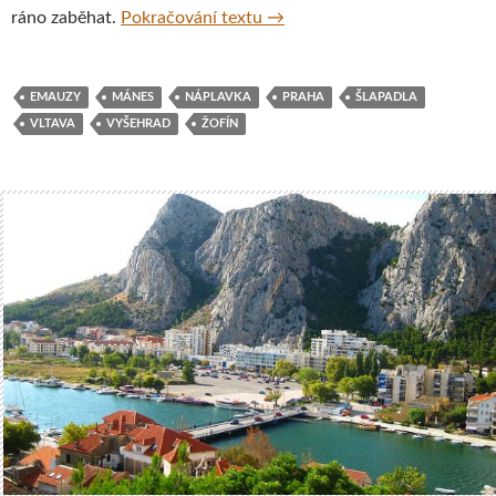
Náplavka a okolí, Praha, Česk
ráno zaběhat.
Pokračování textu
→
EMAUZY
MÁNES
NÁPLAVKA
PRAHA
ŠLAPADLA
VLTAVA
VYŠEHRAD
ŽOFÍN