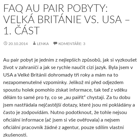
FAQ AU PAIR POBYTY:
VELKÁ BRITÁNIE VS. USA –
1. ČÁST
20.10.2014
LENKA
KOMENTÁŘE: 3
Au pair pobyt je jedním z nejlepších způsobů, jak si vyzkoušet
život v zahraničí a jak se rychle naučit cizí jazyk. Byla jsem v
USA a Velké Británii dohromady tři roky a mám na to
nezapomenutelné vzpomínky. Jelikož mi před odjezdem
spoustu holek pomohlo získat informace, tak teď z vděku
dělám to samé pro ty, co se „au paiřit“ chystají. Za tu dobu
jsem nastřádala nejčastější dotazy, které jsou mi pokládány a
často je zodpovídám. Nutno podotknout, že tohle nejsou
oficiální informace (ač jsem si vše ověřovala) a nejsem
oficiální pracovník žádné z agentur, pouze sdílím vlastní
zkušenosti.