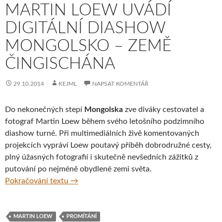
MARTIN LOEW UVÁDÍ
DIGITÁLNÍ DIASHOW
MONGOLSKO – ZEMĚ
ČINGISCHÁNA
29.10.2014
KEJML
NAPSAT KOMENTÁŘ
Do nekonečných stepí
Mongolska
zve diváky cestovatel a
fotograf Martin Loew během svého letošního podzimního
diashow turné. Při multimediálních živě komentovaných
projekcích vypráví Loew poutavý příběh dobrodružné cesty,
plný úžasných fotografií i skutečně nevšedních zážitků z
putování po nejméně obydlené zemi světa.
Cestovatel a fotograf Martin Loew uvádí d
Pokračování textu
→
MARTIN LOEW
PROMÍTÁNÍ