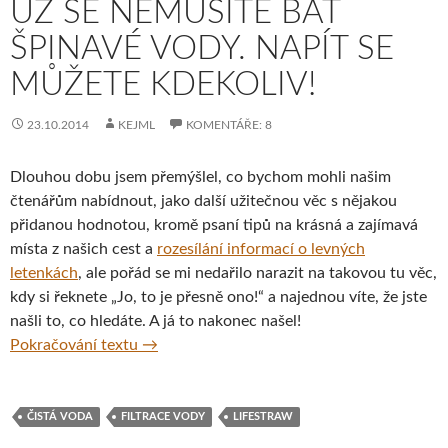
UŽ SE NEMUSÍTE BÁT
ŠPINAVÉ VODY. NAPÍT SE
MŮŽETE KDEKOLIV!
23.10.2014
KEJML
KOMENTÁŘE: 8
Dlouhou dobu jsem přemýšlel, co bychom mohli našim
čtenářům nabídnout, jako další užitečnou věc s nějakou
přidanou hodnotou, kromě psaní tipů na krásná a zajímavá
místa z našich cest a
rozesílání informací o levných
letenkách
, ale pořád se mi nedařilo narazit na takovou tu věc,
kdy si řeknete „Jo, to je přesně ono!“ a najednou víte, že jste
našli to, co hledáte. A já to nakonec našel!
Už se nemusíte bát špinavé vody. Napít se m
Pokračování textu
→
ČISTÁ VODA
FILTRACE VODY
LIFESTRAW