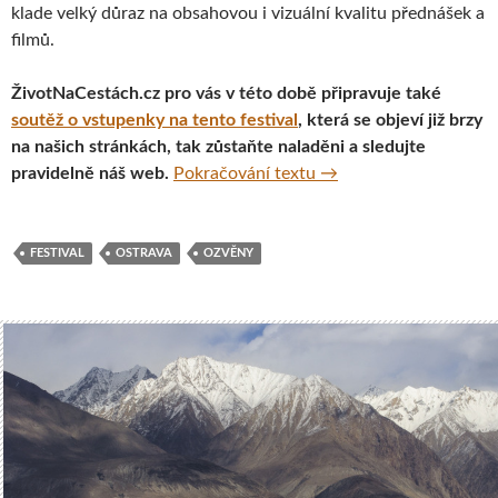
klade velký důraz na obsahovou i vizuální kvalitu přednášek a
filmů.
ŽivotNaCestách.cz pro vás v této době připravuje také
soutěž o vstupenky na tento festival
, která se objeví již brzy
na našich stránkách, tak zůstaňte naladěni a sledujte
Cestovatelsko-hudební
pravidelně náš web.
Pokračování textu
→
FESTIVAL
OSTRAVA
OZVĚNY