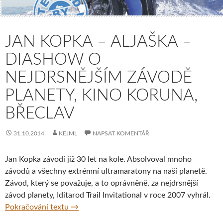
JAN KOPKA – ALJAŠKA –
DIASHOW O
NEJDRSNĚJŠÍM ZÁVODĚ
PLANETY, KINO KORUNA,
BŘECLAV
31.10.2014
KEJML
NAPSAT KOMENTÁŘ
Jan Kopka závodí již 30 let na kole. Absolvoval mnoho
závodů a všechny extrémní ultramaratony na naší planetě.
Závod, který se považuje, a to oprávněně, za nejdrsnější
závod planety, Iditarod Trail Invitational v roce 2007 vyhrál.
Jan Kopka – Aljaška – diashow o nejdrsnějš
Pokračování textu
→