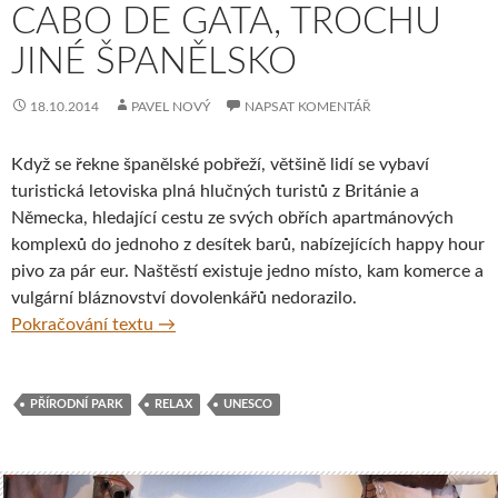
CABO DE GATA, TROCHU
JINÉ ŠPANĚLSKO
18.10.2014
PAVEL NOVÝ
NAPSAT KOMENTÁŘ
Když se řekne španělské pobřeží, většině lidí se vybaví
turistická letoviska plná hlučných turistů z Británie a
Německa, hledající cestu ze svých obřích apartmánových
komplexů do jednoho z desítek barů, nabízejících happy hour
pivo za pár eur. Naštěstí existuje jedno místo, kam komerce a
vulgární bláznovství dovolenkářů nedorazilo.
Cabo de Gata, trochu jiné Španělsko
Pokračování textu
→
PŘÍRODNÍ PARK
RELAX
UNESCO