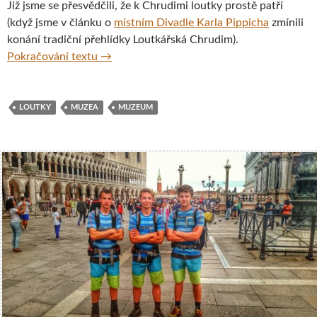
Již jsme se přesvědčili, že k Chrudimi loutky prostě patří
(když jsme v článku o
místním Divadle Karla Pippicha
zmínili
konání tradiční přehlídky Loutkářská Chrudim).
Muzeum loutkářských kultur, Chrudim
Pokračování textu
→
LOUTKY
MUZEA
MUZEUM