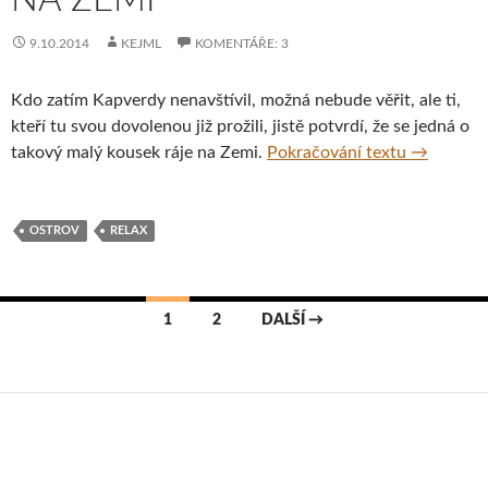
9.10.2014
KEJML
KOMENTÁŘE: 3
Kdo zatím Kapverdy nenavštívil, možná nebude věřit, ale ti,
kteří tu svou dovolenou již prožili, jistě potvrdí, že se jedná o
Kapverdy 
takový malý kousek ráje na Zemi.
Pokračování textu
→
OSTROV
RELAX
Navigace
1
2
DALŠÍ →
pro
příspěvky