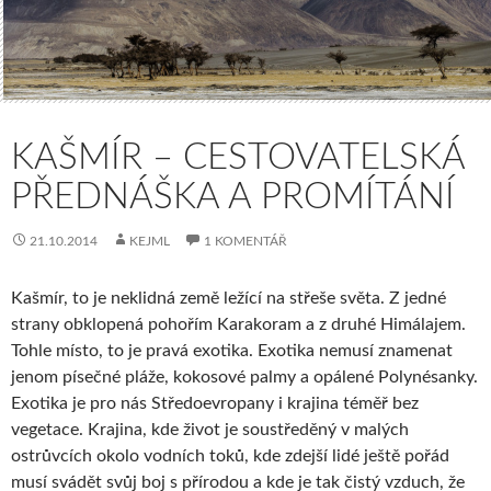
KAŠMÍR – CESTOVATELSKÁ
PŘEDNÁŠKA A PROMÍTÁNÍ
21.10.2014
KEJML
1 KOMENTÁŘ
Kašmír, to je neklidná země ležící na střeše světa. Z jedné
strany obklopená pohořím Karakoram a z druhé Himálajem.
Tohle místo, to je pravá exotika. Exotika nemusí znamenat
jenom písečné pláže, kokosové palmy a opálené Polynésanky.
Exotika je pro nás Středoevropany i krajina téměř bez
vegetace. Krajina, kde život je soustředěný v malých
ostrůvcích okolo vodních toků, kde zdejší lidé ještě pořád
musí svádět svůj boj s přírodou a kde je tak čistý vzduch, že