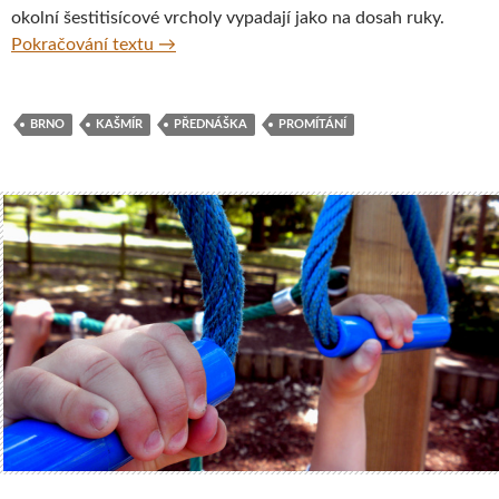
okolní šestitisícové vrcholy vypadají jako na dosah ruky.
Kašmír – cestovatelská přednáška a promítá
Pokračování textu
→
BRNO
KAŠMÍR
PŘEDNÁŠKA
PROMÍTÁNÍ