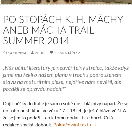
PO STOPÁCH K. H. MÁCHY
ANEB MÁCHA TRAIL
SUMMER 2014
14.10.2014
PETRS
KOMENTÁŘE: 2
„Náš učitel literatury je neuvěřitelný střelec, takže když
jsme mu řekli o našem plánu v trochu podroušeném
stavu na maturitním plese, nejdříve nám nevěřil, ale
později se opravdu nadchl!“
Dojít pěšky do Itálie je sám o sobě dost bláznivý nápad. Že se
do toho pustí kluci ve věku 17 – 18 let, je ještě bláznivější. A
že se jim to podaří… co k tomu dodat. Jste borci. Celá
Po stopách K. H. 
redakce smeká klobouk.
Pokračování textu
→