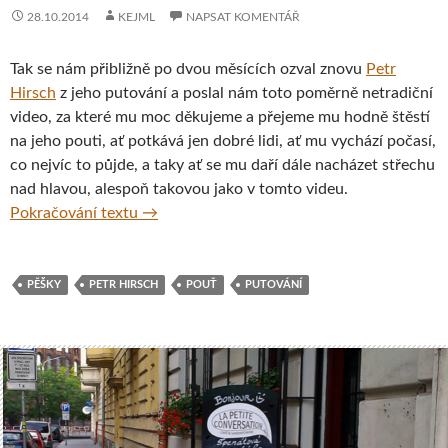
28.10.2014
KEJML
NAPSAT KOMENTÁŘ
Tak se nám přibližně po dvou měsících ozval znovu
Petr
Hirsch
z jeho putování a poslal nám toto poměrně netradiční
video, za které mu moc děkujeme a přejeme mu hodně štěstí
na jeho pouti, ať potkává jen dobré lidi, ať mu vychází počasí,
co nejvíc to půjde, a taky ať se mu daří dále nacházet střechu
nad hlavou, alespoň takovou jako v tomto videu.
Poutník Petr Hirsch – 3. exkluzivní videor
Pokračování textu
→
PĚŠKY
PETR HIRSCH
POUŤ
PUTOVÁNÍ