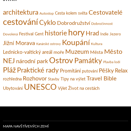
architektura
Cestovatelé
Cesta kolem světa
Autostop
cestování
Cyklo
Dobrodružství
Dobročinnost
hory
historie
Hrad
Festival
Gent
Dovolená
Indie
Jezero
Koupání
Jižní Morava
Kultura
Kanárské ostrovy
Město
Muzeum
Lednicko-valtický areál
moře
Města
Ostrov
Památky
NEJ
národní park
Plavba lodí
Pláž
Praktické rady
Pěšky
Relax
Promítání
putování
Rozhovor
Travel Bible
rozhledna
Tipy na výlet
Stavby
UNESCO
Ubytování
Život na cestách
Výlet
MAPA NAVŠTÍVENÝCH ZEMÍ