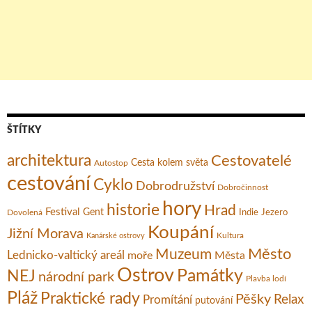
ŠTÍTKY
architektura
Cestovatelé
Cesta kolem světa
Autostop
cestování
Cyklo
Dobrodružství
Dobročinnost
hory
historie
Hrad
Festival
Gent
Dovolená
Indie
Jezero
Koupání
Jižní Morava
Kultura
Kanárské ostrovy
Město
Muzeum
Lednicko-valtický areál
moře
Města
Ostrov
Památky
NEJ
národní park
Plavba lodí
Pláž
Praktické rady
Pěšky
Relax
Promítání
putování