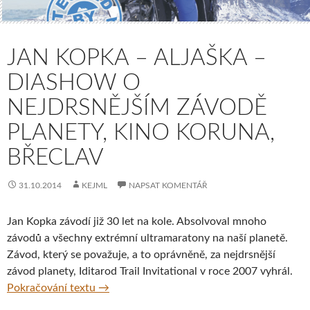
JAN KOPKA – ALJAŠKA –
DIASHOW O
NEJDRSNĚJŠÍM ZÁVODĚ
PLANETY, KINO KORUNA,
BŘECLAV
31.10.2014
KEJML
NAPSAT KOMENTÁŘ
Jan Kopka závodí již 30 let na kole. Absolvoval mnoho
závodů a všechny extrémní ultramaratony na naší planetě.
Závod, který se považuje, a to oprávněně, za nejdrsnější
závod planety, Iditarod Trail Invitational v roce 2007 vyhrál.
Jan Kopka – Aljaška – diashow o nejdrsnějš
Pokračování textu
→