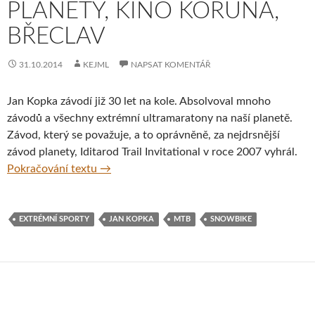
PLANETY, KINO KORUNA,
BŘECLAV
31.10.2014
KEJML
NAPSAT KOMENTÁŘ
Jan Kopka závodí již 30 let na kole. Absolvoval mnoho
závodů a všechny extrémní ultramaratony na naší planetě.
Závod, který se považuje, a to oprávněně, za nejdrsnější
závod planety, Iditarod Trail Invitational v roce 2007 vyhrál.
Jan Kopka – Aljaška – diashow o nejdrsnějš
Pokračování textu
→
EXTRÉMNÍ SPORTY
JAN KOPKA
MTB
SNOWBIKE