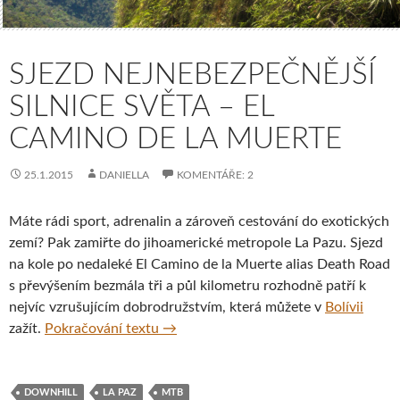
SJEZD NEJNEBEZPEČNĚJŠÍ
SILNICE SVĚTA – EL
CAMINO DE LA MUERTE
25.1.2015
DANIELLA
KOMENTÁŘE: 2
Máte rádi sport, adrenalin a zároveň cestování do exotických
zemí? Pak zamiřte do jihoamerické metropole La Pazu. Sjezd
na kole po nedaleké El Camino de la Muerte alias Death Road
s převýšením bezmála tři a půl kilometru rozhodně patří k
nejvíc vzrušujícím dobrodružstvím, která můžete v
Bolívii
Sjezd nejnebezpečnější silnice světa 
zažít.
Pokračování textu
→
DOWNHILL
LA PAZ
MTB