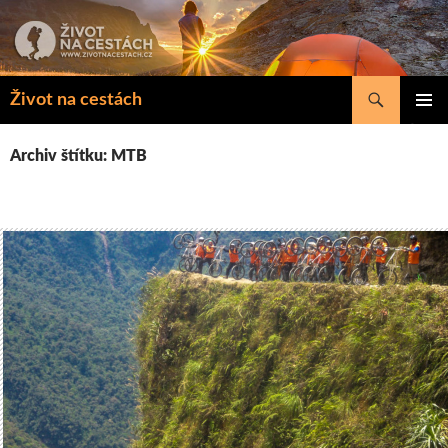
Přejít
k
obsahu
webu
Hledat
Život na cestách
ZÁKLAD
NAVIGA
Archiv štítku: MTB
MENU