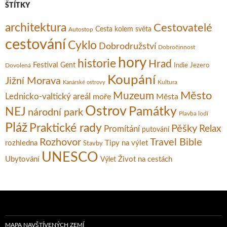
ŠTÍTKY
architektura
Cestovatelé
Cesta kolem světa
Autostop
cestování
Cyklo
Dobrodružství
Dobročinnost
hory
historie
Hrad
Festival
Gent
Dovolená
Indie
Jezero
Koupání
Jižní Morava
Kultura
Kanárské ostrovy
Město
Muzeum
Lednicko-valtický areál
moře
Města
Ostrov
Památky
NEJ
národní park
Plavba lodí
Pláž
Praktické rady
Pěšky
Relax
Promítání
putování
Rozhovor
Travel Bible
rozhledna
Tipy na výlet
Stavby
UNESCO
Ubytování
Život na cestách
Výlet
MAPA NAVŠTÍVENÝCH ZEMÍ