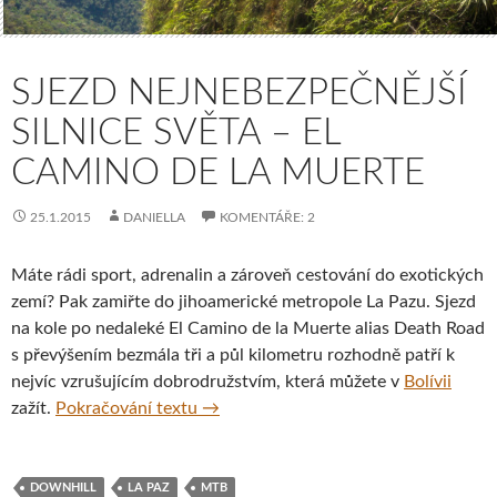
SJEZD NEJNEBEZPEČNĚJŠÍ
SILNICE SVĚTA – EL
CAMINO DE LA MUERTE
25.1.2015
DANIELLA
KOMENTÁŘE: 2
Máte rádi sport, adrenalin a zároveň cestování do exotických
zemí? Pak zamiřte do jihoamerické metropole La Pazu. Sjezd
na kole po nedaleké El Camino de la Muerte alias Death Road
s převýšením bezmála tři a půl kilometru rozhodně patří k
nejvíc vzrušujícím dobrodružstvím, která můžete v
Bolívii
Sjezd nejnebezpečnější silnice světa 
zažít.
Pokračování textu
→
DOWNHILL
LA PAZ
MTB