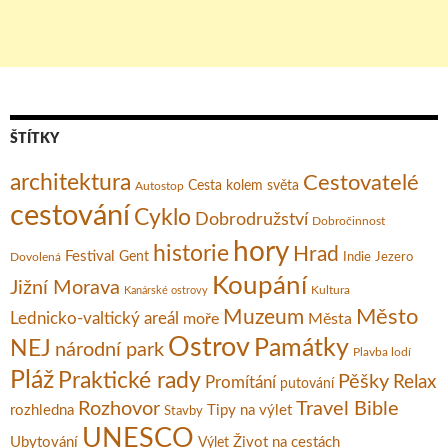
ŠTÍTKY
architektura
Cestovatelé
Cesta kolem světa
Autostop
cestování
Cyklo
Dobrodružství
Dobročinnost
hory
historie
Hrad
Festival
Gent
Dovolená
Indie
Jezero
Koupání
Jižní Morava
Kultura
Kanárské ostrovy
Město
Muzeum
Lednicko-valtický areál
moře
Města
Ostrov
Památky
NEJ
národní park
Plavba lodí
Pláž
Praktické rady
Pěšky
Relax
Promítání
putování
Rozhovor
Travel Bible
rozhledna
Tipy na výlet
Stavby
UNESCO
Ubytování
Život na cestách
Výlet