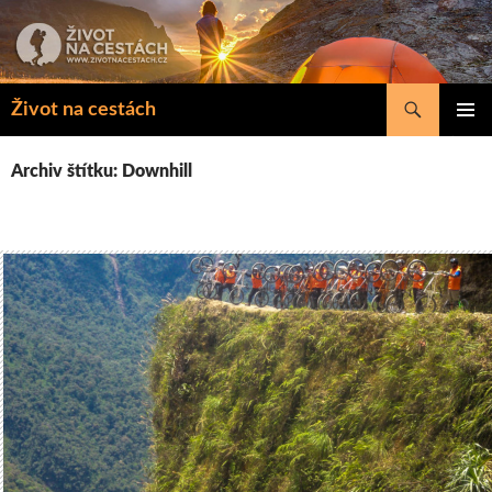
Přejít
k
obsahu
webu
Hledat
Život na cestách
ZÁKLAD
NAVIGA
Archiv štítku: Downhill
MENU