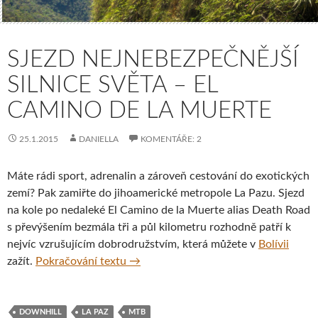
SJEZD NEJNEBEZPEČNĚJŠÍ
SILNICE SVĚTA – EL
CAMINO DE LA MUERTE
25.1.2015
DANIELLA
KOMENTÁŘE: 2
Máte rádi sport, adrenalin a zároveň cestování do exotických
zemí? Pak zamiřte do jihoamerické metropole La Pazu. Sjezd
na kole po nedaleké El Camino de la Muerte alias Death Road
s převýšením bezmála tři a půl kilometru rozhodně patří k
nejvíc vzrušujícím dobrodružstvím, která můžete v
Bolívii
Sjezd nejnebezpečnější silnice světa 
zažít.
Pokračování textu
→
DOWNHILL
LA PAZ
MTB