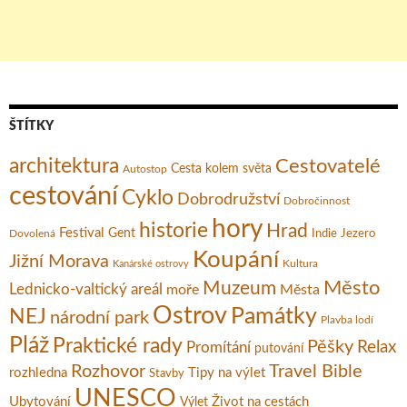
ŠTÍTKY
architektura
Cestovatelé
Cesta kolem světa
Autostop
cestování
Cyklo
Dobrodružství
Dobročinnost
hory
historie
Hrad
Festival
Gent
Dovolená
Indie
Jezero
Koupání
Jižní Morava
Kultura
Kanárské ostrovy
Město
Muzeum
Lednicko-valtický areál
moře
Města
Ostrov
Památky
NEJ
národní park
Plavba lodí
Pláž
Praktické rady
Pěšky
Relax
Promítání
putování
Rozhovor
Travel Bible
rozhledna
Tipy na výlet
Stavby
UNESCO
Ubytování
Život na cestách
Výlet