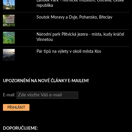
Landek Park - hornické muzeum, Ostrava, Česká
republika
Soutok Moravy a Dyje, Pohansko, Břeclav
Národní park Plitvická jezera - místa, kudy kráčel
Vinnetou
Pár tipů na výlety v okolí města Kos
UPOZORNĚNÍ NA NOVÉ ČLÁNKY E-MAILEM!
E-mail:
DOPORUČUJEME: