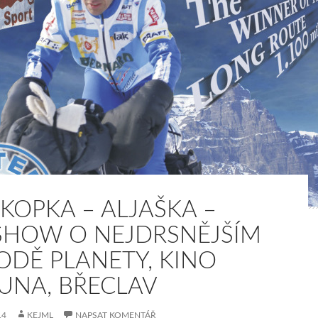
 KOPKA – ALJAŠKA –
SHOW O NEJDRSNĚJŠÍM
ODĚ PLANETY, KINO
UNA, BŘECLAV
14
KEJML
NAPSAT KOMENTÁŘ