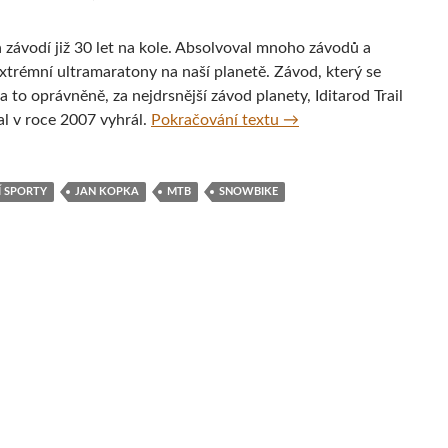
 závodí již 30 let na kole. Absolvoval mnoho závodů a
xtrémní ultramaratony na naší planetě. Závod, který se
a to oprávněně, za nejdrsnější závod planety, Iditarod Trail
Jan Kopka – Aljaška – d
al v roce 2007 vyhrál.
Pokračování textu
→
Í SPORTY
JAN KOPKA
MTB
SNOWBIKE