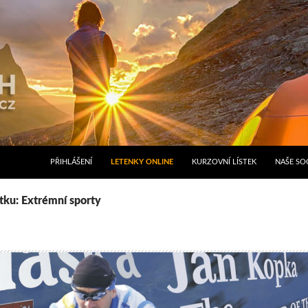
PŘIHLÁŠENÍ
LETENKY ONLINE
KURZOVNÍ LÍSTEK
NAŠE SOC
ítku: Extrémní sporty