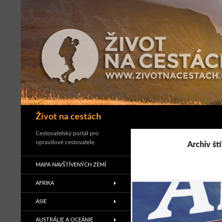
Přejít
k
obsahu
webu
Hledat
Život na cestách
Cestovatelský portál pro
opravdové cestovatele.
Archiv št
MAPA NAVŠTÍVENÝCH ZEMÍ
AFRIKA
ASIE
AUSTRÁLIE A OCEÁNIE