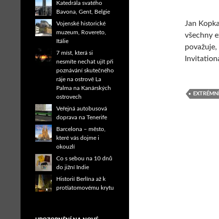
Katedrála svatého
Bavona, Gent, Belgie
Jan Kopka
Vojenské historické
muzeum, Rovereto,
všechny e
Itálie
považuje, 
7 míst, která si
Invitation
nesmíte nechat ujít při
poznávání skutečného
ráje na ostrově La
Palma na Kanárských
EXTRÉMN
ostrovech
Veřejná autobusová
doprava na Tenerife
Barcelona – město,
které vás dojme i
okouzlí
Co s sebou na 10 dnů
do jižní Indie
Historií Berlína až k
protiatomovému krytu