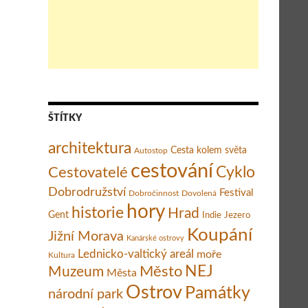
iashow o nejdrsnějším závodě planety, kino Koruna, Břeclav
ŠTÍTKY
architektura
Cesta kolem světa
Autostop
cestování
Cestovatelé
Cyklo
Dobrodružství
Festival
Dobročinnost
Dovolená
hory
historie
Hrad
Gent
Indie
Jezero
Koupání
Jižní Morava
Kanárské ostrovy
Lednicko-valtický areál
moře
Kultura
Město
NEJ
Muzeum
Města
Ostrov
Památky
národní park