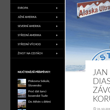
EVROPA
JIŽNÍ AMERIKA
SEVERNÍ AMERIKA
STŘEDNÍ AMERIKA
STŘEDNÍ VÝCHOD
ŽIVOT NA CESTÁCH
JAN
NEJČTENĚJŠÍ PŘÍSPĚVKY:
DIA
Pískovna Sekule,
Slovensko
ZÁV
Proč dát šanci
bosenské Tuzle
KOR
Do Athén s dětmi
31.10.20