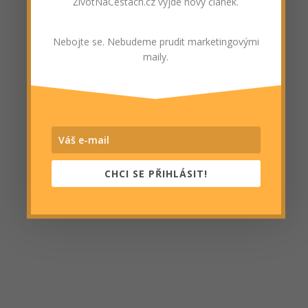
ŽivotNaCestách.cz vyjde nový článek.
Nebojte se. Nebudeme prudit marketingovými
maily.
CHCI SE PŘIHLÁSIT!