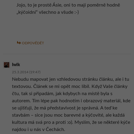
Jojo, to je prostě Ásie, oni to mají poměrně hodně
„kýčoidní“ všechno a všude :-)
ODPOVĚDĚT
Iwik
25.3.2014 (19:47)
Nebudu mapovat jen vzhledovou stránku článku, ale i tu
textovou. Článek se mi opět moc líbil. Když Vaše články
čtu, tak si připadám, jak kdybych na místě byla s
autorem. Tím lépe pak hodnotím i obrazový materiál, kde
se ujišťuji, že má představivost je správná. A teď ke
stavbám – sice jsou moc barevné a kýčovité, ale každá
kultura má svá pro a proti :o). Myslím, že se některé kýče
najdou i u nás v Čechách.