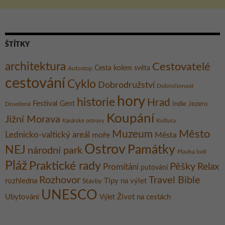
ŠTÍTKY
architektura
Cestovatelé
Cesta kolem světa
Autostop
cestování
Cyklo
Dobrodružství
Dobročinnost
hory
historie
Hrad
Festival
Gent
Dovolená
Indie
Jezero
Koupání
Jižní Morava
Kultura
Kanárské ostrovy
Město
Muzeum
Lednicko-valtický areál
moře
Města
Ostrov
Památky
NEJ
národní park
Plavba lodí
Pláž
Praktické rady
Pěšky
Relax
Promítání
putování
Rozhovor
Travel Bible
rozhledna
Tipy na výlet
Stavby
UNESCO
Ubytování
Život na cestách
Výlet