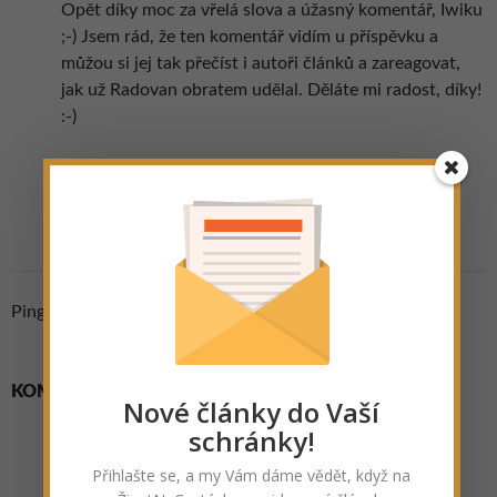
Opět díky moc za vřelá slova a úžasný komentář, Iwiku
;-) Jsem rád, že ten komentář vidím u příspěvku a
můžou si jej tak přečíst i autoři článků a zareagovat,
jak už Radovan obratem udělal. Děláte mi radost, díky!
:-)
ODPOVĚDĚT
Pingback:
Delta Mekongu, Vietnam - ŽivotNaCestách.cz
KOMENTÁŘE
Nové články do Vaší
schránky!
Přihlašte se, a my Vám dáme vědět, když na