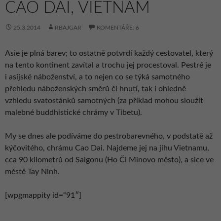
CAO DAI, VIETNAM
25.3.2014
RBAJGAR
KOMENTÁŘE: 6
Asie je plná barev; to ostatně potvrdí každý cestovatel, který
na tento kontinent zavítal a trochu jej procestoval. Pestré je
i asijské náboženství, a to nejen co se týká samotného
přehledu náboženských směrů či hnutí, tak i ohledně
vzhledu svatostánků samotných (za příklad mohou sloužit
malebné buddhistické chrámy v Tibetu).
My se dnes ale podíváme do pestrobarevného, v podstatě až
kýčovitého, chrámu Cao Dai. Najdeme jej na jihu Vietnamu,
cca 90 kilometrů od Saigonu (Ho Či Minovo město), a sice ve
městě Tay Ninh.
[wpgmappity id=“91″]