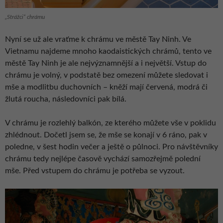
„Strážci“ chrámu
Nyní se už ale vraťme k chrámu ve městě Tay Ninh. Ve
Vietnamu najdeme mnoho kaodaistických chrámů, tento ve
městě Tay Ninh je ale nejvýznamnější a i největší. Vstup do
chrámu je volný, v podstatě bez omezení můžete sledovat i
mše a modlitbu duchovních – kněží mají červená, modrá či
žlutá roucha, následovníci pak bílá.
V chrámu je rozlehlý balkón, ze kterého můžete vše v poklidu
zhlédnout. Dočetl jsem se, že mše se konají v 6 ráno, pak v
poledne, v šest hodin večer a ještě o půlnoci. Pro návštěvníky
chrámu tedy nejlépe časově vychází samozřejmě polední
mše. Před vstupem do chrámu je potřeba se vyzout.