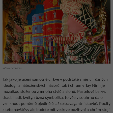
Interiér chrámu
Tak jako je učení samotné církve v podstatě směsicí různých
ideologií a náboženských názorů, tak i chrám v Tay Ninh je
mozaikou složenou z mnoha stylů a slohů. Pastelové barvy,
draci, hadi, květy, různá symbolika, to vše v souhrnu dalo
vzniknout poměrně ojedinělé, až extravagantní stavbě. Pocity
z této návštěvy ale budete mít veskrze pozitivní a chrám stojí