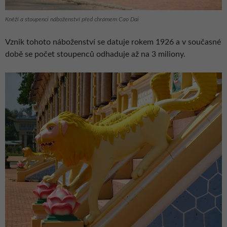
Kněží a stoupenci náboženství před chrámem Cao Dai
Vznik tohoto náboženství se datuje rokem 1926 a v současné
době se počet stoupenců odhaduje až na 3 miliony.