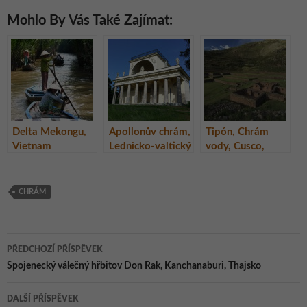
Mohlo By Vás Také Zajímat:
Delta Mekongu,
Apollonův chrám,
Tipón, Chrám
Vietnam
Lednicko-valtický
vody, Cusco,
areál
Peru
CHRÁM
Navigace
PŘEDCHOZÍ PŘÍSPĚVEK
pro
Spojenecký válečný hřbitov Don Rak, Kanchanaburi, Thajsko
příspěvky
DALŠÍ PŘÍSPĚVEK