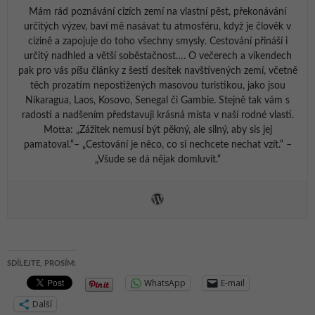
Mám rád poznávání cizích zemí na vlastní pěst, překonávání
určitých výzev, baví mě nasávat tu atmosféru, když je člověk v
cizině a zapojuje do toho všechny smysly. Cestování přináší i
určitý nadhled a větší soběstačnost…. O večerech a víkendech
pak pro vás píšu články z šesti desítek navštívených zemí, včetně
těch prozatím nepostižených masovou turistikou, jako jsou
Nikaragua, Laos, Kosovo, Senegal či Gambie. Stejně tak vám s
radostí a nadšením představuji krásná místa v naší rodné vlasti.
Motta: „Zážitek nemusí být pěkný, ale silný, aby sis jej
pamatoval.“– „Cestování je něco, co si nechcete nechat vzít.“ –
„Všude se dá nějak domluvit.“
SDÍLEJTE, PROSÍM:
WhatsApp
E-mail
Další