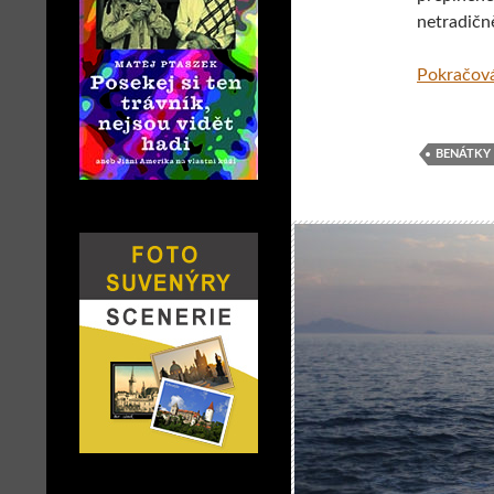
netradičn
Pokračová
BENÁTKY