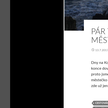
PÁR 
MĚS
13.7.201
Dny na Ko
konce dovo
proto jsm
městečko 
zde už je
CESTOVÁ