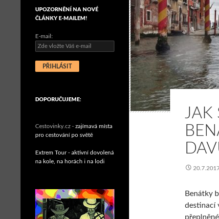
UPOZORNĚNÍ NA NOVÉ
ČLÁNKY E-MAILEM!
E-mail:
DOPORUČUJEME:
JAK
BEN
Cestovinky.cz -
zajímavá místa
pro cestování po světě
DAV
Extrem Tour - aktivní dovolená
na kole, na horách i na lodi
20.7.201
Benátky b
destinací 
přeplněné.