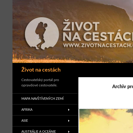
Přejít
k
obsahu
webu
Hledat
Život na cestách
Cestovatelský portál pro
opravdové cestovatele.
Archiv pr
MAPA NAVŠTÍVENÝCH ZEMÍ
AFRIKA
ASIE
AUSTRÁLIE A OCEÁNIE