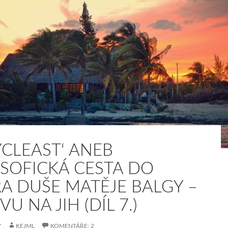
CYCLEAST‘ ANEB
OSOFICKÁ CESTA DO
RA DUŠE MATĚJE BALGY –
U NA JIH (DÍL 7.)
7
KEJML
KOMENTÁŘE: 2