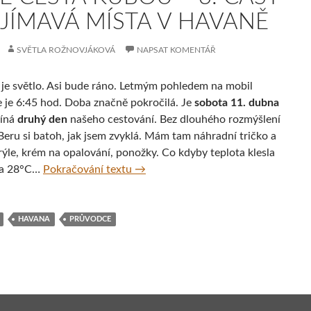
AJÍMAVÁ MÍSTA V HAVANĚ
SVĚTLA ROŽNOVJÁKOVÁ
NAPSAT KOMENTÁŘ
 je světlo. Asi bude ráno. Letmým pohledem na mobil
že je 6:45 hod. Doba značně pokročilá. Je
sobota 11. dubna
číná
druhý den
našeho cestování. Bez dlouhého rozmýšlení
Beru si batoh, jak jsem zvyklá. Mám tam náhradní tričko a
rýle, krém na opalování, ponožky. Co kdyby teplota klesla
Moje cesta Kubou – 3. část – Zajím
na 28°C…
Pokračování textu
→
HAVANA
PRŮVODCE