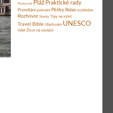
Pláž
Praktické rady
Plavba lodí
Pěšky
Relax
Promítání
rozhledna
putování
Rozhovor
Tipy na výlet
Stavby
UNESCO
Travel Bible
Ubytování
Život na cestách
Výlet