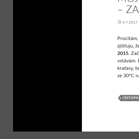
– Z
4.7.2017
Procitám,
zjišťuju, 
2015
. Za
vstávám. 
kraťasy, b
ze 30°C 
CESTOPIS