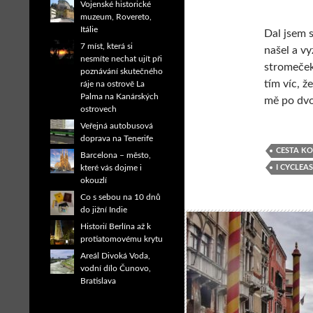
Vojenské historické
muzeum, Rovereto,
Itálie
Dal jsem 
7 míst, která si
našel a vy
nesmíte nechat ujít při
stromeček
poznávání skutečného
tím víc, ž
ráje na ostrově La
Palma na Kanárských
mě po dvo
ostrovech
Veřejná autobusová
doprava na Tenerife
CESTA KO
Barcelona – město,
I CYCLEA
které vás dojme i
okouzlí
Co s sebou na 10 dnů
do jižní Indie
Historií Berlína až k
protiatomovému krytu
Areál Divoká Voda,
vodní dílo Čunovo,
Bratislava