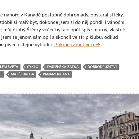
se nahoře v Kanadě postupně dohromady, obstaral si léky,
zdobil si malý byt, dokonce jsem si do něj pořídil i vánoční
; můj druhý Štědrý večer byl ale opět spíš smutný, vlastně
e jsem se jenom sám opil a skončil ve strip klubu, odkud
‚I, Cycleast‘ aneb Fi
u pivech stejně vyhodili.
Pokračování textu
→
LEM SVĚTA
CYKLO
DARIÉNSKÁ ZÁTKA
DOBRODRUŽSTVÍ
ST
MATĚJ BALGA
PANAMERICANA