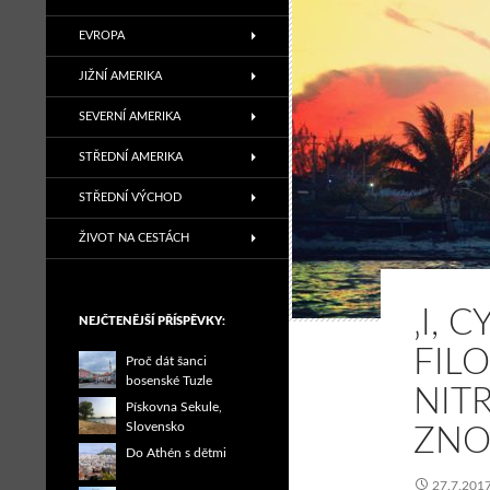
EVROPA
JIŽNÍ AMERIKA
SEVERNÍ AMERIKA
STŘEDNÍ AMERIKA
STŘEDNÍ VÝCHOD
ŽIVOT NA CESTÁCH
‚I, 
NEJČTENĚJŠÍ PŘÍSPĚVKY:
FIL
Proč dát šanci
bosenské Tuzle
NIT
Pískovna Sekule,
Slovensko
ZNOV
Do Athén s dětmi
27.7.201