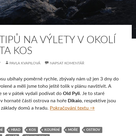
TIPŮ NA VÝLETY V OKOLÍ
TA KOS
7
PAVLA KVAPILOVÁ
NAPSAT KOMENTÁŘ
su ubíhaly poměrně rychle, zbývaly nám už jen 3 dny do
lené a měli jsme toho ještě tolik v plánu navštívit. A
e se v pátek vydali podívat do
Old Pyli
. Je to staré
v hornaté části ostrova na hoře
Dikaio
, respektive jsou
Pár tipů na výlety v o
n základy domů a hradu.
Pokračování textu
→
NÍ
HRAD
KOS
KOUPÁNÍ
MOŘE
OSTROV