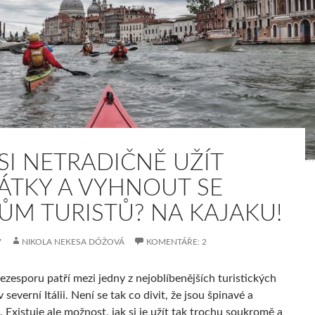
 SI NETRADIČNĚ UŽÍT
ÁTKY A VYHNOUT SE
ŮM TURISTŮ? NA KAJAKU!
7
NIKOLA NEKESA DÓŽOVÁ
KOMENTÁŘE: 2
ezesporu patří mezi jedny z nejoblíbenějších turistických
v severní Itálii. Není se tak co divit, že jsou špinavé a
 Existuje ale možnost, jak si je užít tak trochu soukromě a