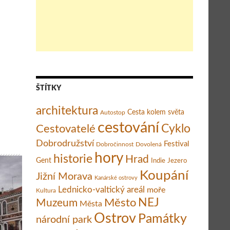
losofická cesta do nitra duše Matěje Balgy – Znovu na jih (díl 7.)
ŠTÍTKY
architektura
Cesta kolem světa
Autostop
cestování
Cestovatelé
Cyklo
Dobrodružství
Festival
Dobročinnost
Dovolená
hory
historie
Hrad
Gent
Indie
Jezero
Koupání
Jižní Morava
Kanárské ostrovy
Lednicko-valtický areál
moře
Kultura
Město
NEJ
Muzeum
Města
Ostrov
Památky
národní park