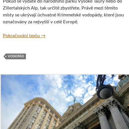
Pokud se vydáte do národního parku Vysoké Taury nebo do
Zillertalských Alp, tak určitě zbystřete. Právě mezi těmito
místy se ukrývají úchvatné Krimmelské vodopády, které jsou
označovány za nejvyšší v celé Evropě.
Nejvyšší vodopády Evropy, Krimmelské vo
Pokračování textu
→
VODOPÁD