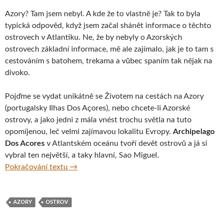
Azory? Tam jsem nebyl. A kde že to vlastně je? Tak to byla
typická odpověd, když jsem začal shánět informace o těchto
ostrovech v Atlantiku. Ne, že by nebyly o Azorských
ostrovech základní informace, mě ale zajímalo, jak je to tam s
cestováním s batohem, trekama a vůbec spaním tak nějak na
divoko.
Pojďme se vydat unikátně se Životem na cestách na Azory
(portugalsky Ilhas Dos Açores), nebo chcete-li Azorské
ostrovy, a jako jedni z mála vnést trochu světla na tuto
opomíjenou, leč velmi zajímavou lokalitu Evropy.
Archipelago
Dos Acores
v Atlantském oceánu tvoří devět ostrovů a já si
vybral ten největší, a taky hlavní, Sao Miguel.
Úžasné Azory aneb Nový Zéland Evropy
Pokračování textu
→
AZORY
OSTROV