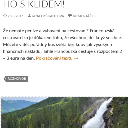
HO S KLIDEM!
23.8.2015
JANA DYŠKANTOVÁ
KOMENTÁŘE: 3
Že nemáte peníze a vybavení na cestovaní? Francouzská
cestovatelka je důkazem toho, že všechno jde, když se chce.
Můžete vidět pořádný kus světa bez kdovíjak vysokých
finančních nákladů. Tahle Francouzka cestuje s rozpočtem 2
Caroline Moireaux: Život je
– 3 eura na den.
Pokračování textu
→
ROZHOVOR