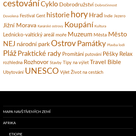
cestování
Cyklo
Dobrodružství
Dobročinnost
hory
historie
Hrad
Festival
Gent
Dovolená
Indie
Jezero
Koupání
Jižní Morava
Kultura
Kanárské ostrovy
Město
Muzeum
Lednicko-valtický areál
moře
Města
Ostrov
Památky
NEJ
národní park
Plavba lodí
Pláž
Praktické rady
Pěšky
Relax
Promítání
putování
Rozhovor
Travel Bible
rozhledna
Tipy na výlet
Stavby
UNESCO
Ubytování
Život na cestách
Výlet
MAPA NAVŠTÍVENÝCH ZEMÍ
AFRIKA
ETIOPIE