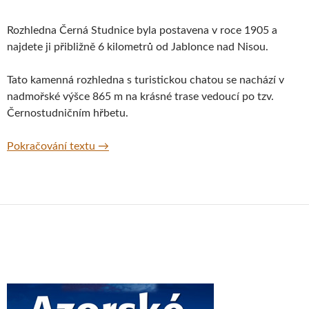
Rozhledna Černá Studnice byla postavena v roce 1905 a
najdete ji přibližně 6 kilometrů od Jablonce nad Nisou.
Tato kamenná rozhledna s turistickou chatou se nachází v
nadmořské výšce 865 m na krásné trase vedoucí po tzv.
Černostudničním hřbetu.
Rozhledna Černá Studnice na Jablonecku
Pokračování textu
→