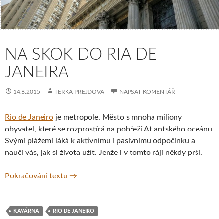
NA SKOK DO RIA DE
JANEIRA
14.8.2015
TERKA PREJDOVA
NAPSAT KOMENTÁŘ
Rio de Janeiro
je metropole. Město s mnoha miliony
obyvatel, které se rozprostírá na pobřeží Atlantského oceánu.
Svými plážemi láká k aktivnímu i pasivnímu odpočinku a
naučí vás, jak si života užít. Jenže i v tomto ráji někdy prší.
Na skok do Ria de Janeira
Pokračování textu
→
KAVÁRNA
RIO DE JANEIRO