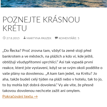
POZNEJTE KRÁSNOU
KRÉTU
27.8.2015
MARTYNA PASZEK
KOMENTÁŘE: 5
„Do Řecka? Proč zrovna tam, vždyť ta země stojí před
bankrotem a ve městech, na plážích a kdo ví, kde ještě,
obtěžují všudypřítomní uprchlíci.“ Asi tak vypadá první
reakce, které jste vystaveni, když se se svým okolí podělíte o
vaše plány na dovolenou. „A kam tam jedeš, na Krétu? Jo
aha, takže budeš celý týden na pláži nebo v hotelu, tak to jo,
to by mohla být dobrá dovolená.“ Vy ale víte, že přesně
takovou dovolenou nechcete zažít ani omylem.
Poznejte krásnou Krétu
Pokračování textu
→