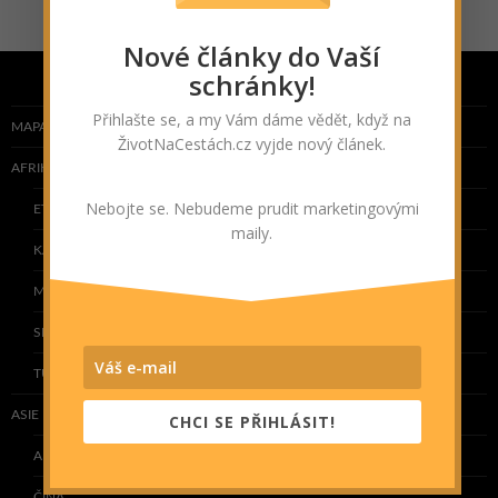
Nové články do Vaší
schránky!
Přihlašte se, a my Vám dáme vědět, když na
MAPA NAVŠTÍVENÝCH ZEMÍ
ŽivotNaCestách.cz vyjde nový článek.
AFRIKA
Nebojte se. Nebudeme prudit marketingovými
ETIOPIE
maily.
KAPVERDY
MAROKO
SENEGAL
TUNISKO
ASIE
CHCI SE PŘIHLÁSIT!
ARMÉNIE
ČÍNA