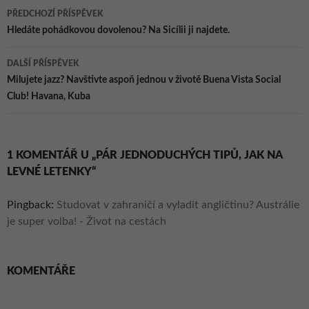
Navigace
PŘEDCHOZÍ PŘÍSPĚVEK
pro
Hledáte pohádkovou dovolenou? Na Sicílii ji najdete.
příspěvky
DALŠÍ PŘÍSPĚVEK
Milujete jazz? Navštivte aspoň jednou v životě Buena Vista Social
Club! Havana, Kuba
1 KOMENTÁŘ U „PÁR JEDNODUCHÝCH TIPŮ, JAK NA
LEVNÉ LETENKY“
Pingback:
Studovat v zahraničí a vyladit angličtinu? Austrálie
je super volba! - Život na cestách
KOMENTÁŘE