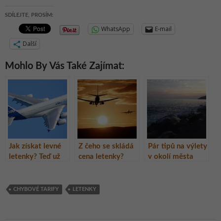
SDÍLEJTE, PROSÍM:
WhatsApp
E-mail
Další
Mohlo By Vás Také Zajímat:
Jak získat levné
Z čeho se skládá
Pár tipů na výlety
letenky? Teď už
cena letenky?
v okolí města
naprosto
Proč se ceny tolik
Kos
jednoduše!
liší?
CHYBOVÉ TARIFY
LETENKY