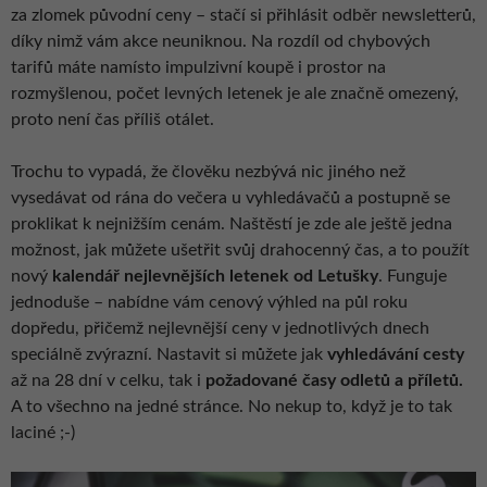
za zlomek původní ceny – stačí si přihlásit odběr newsletterů,
díky nimž vám akce neuniknou. Na rozdíl od chybových
tarifů máte namísto impulzivní koupě i prostor na
rozmyšlenou, počet levných letenek je ale značně omezený,
proto není čas příliš otálet.
Trochu to vypadá, že člověku nezbývá nic jiného než
vysedávat od rána do večera u vyhledávačů a postupně se
proklikat k nejnižším cenám. Naštěstí je zde ale ještě jedna
možnost, jak můžete ušetřit svůj drahocenný čas, a to použít
nový
kalendář nejlevnějších letenek od Letušky
. Funguje
jednoduše – nabídne vám cenový výhled na půl roku
dopředu, přičemž nejlevnější ceny v jednotlivých dnech
speciálně zvýrazní. Nastavit si můžete jak
vyhledávání cesty
až na 28 dní v celku, tak i
požadované časy odletů a příletů.
A to všechno na jedné stránce. No nekup to, když je to tak
laciné ;-)