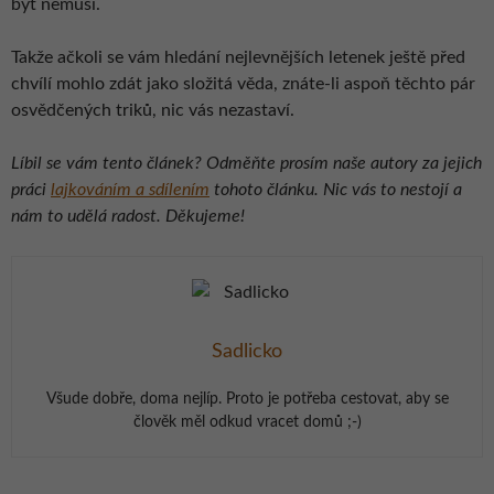
být nemusí.
Takže ačkoli se vám hledání nejlevnějších letenek ještě před
chvílí mohlo zdát jako složitá věda, znáte-li aspoň těchto pár
osvědčených triků, nic vás nezastaví.
Líbil se vám tento článek? Odměňte prosím naše autory za jejich
práci
lajkováním a sdílením
tohoto článku. Nic vás to nestojí a
nám to udělá radost. Děkujeme!
Sadlicko
Všude dobře, doma nejlíp. Proto je potřeba cestovat, aby se
člověk měl odkud vracet domů ;-)