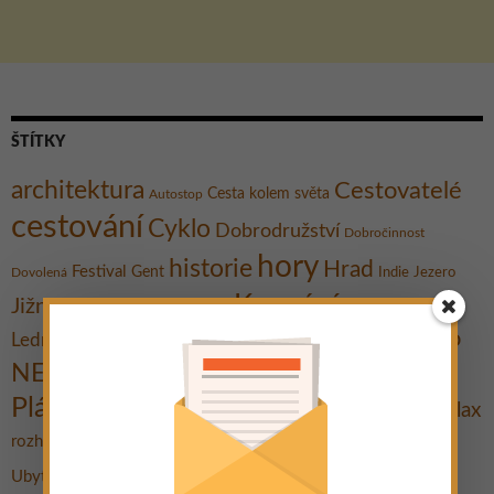
ŠTÍTKY
architektura
Cestovatelé
Cesta kolem světa
Autostop
cestování
Cyklo
Dobrodružství
Dobročinnost
hory
historie
Hrad
Festival
Gent
Dovolená
Indie
Jezero
Koupání
Jižní Morava
Kultura
Kanárské ostrovy
Město
Muzeum
Lednicko-valtický areál
moře
Města
Ostrov
Památky
NEJ
národní park
Plavba lodí
Pláž
Praktické rady
Pěšky
Relax
Promítání
putování
Rozhovor
Travel Bible
rozhledna
Tipy na výlet
Stavby
UNESCO
Ubytování
Život na cestách
Výlet