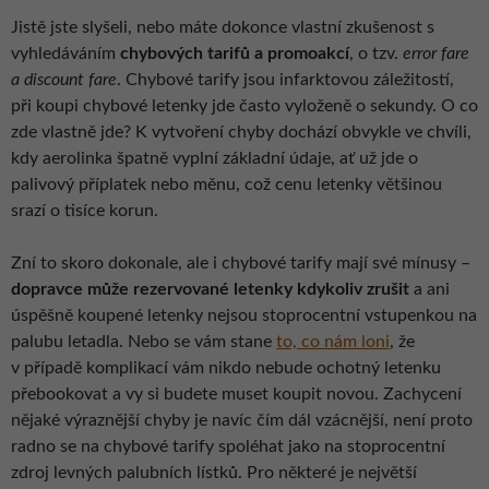
Jistě jste slyšeli, nebo máte dokonce vlastní zkušenost s
vyhledáváním
chybových tarifů a promoakcí
, o tzv.
error fare
a discount fare
. Chybové tarify jsou infarktovou záležitostí,
při koupi chybové letenky jde často vyloženě o sekundy. O co
zde vlastně jde? K vytvoření chyby dochází obvykle ve chvíli,
kdy aerolinka špatně vyplní základní údaje, ať už jde o
palivový příplatek nebo měnu, což cenu letenky většinou
srazí o tisíce korun.
Zní to skoro dokonale, ale i chybové tarify mají své mínusy –
dopravce může rezervované letenky kdykoliv zrušit
a ani
úspěšně koupené letenky nejsou stoprocentní vstupenkou na
palubu letadla. Nebo se vám stane
to, co nám loni
, že
v případě komplikací vám nikdo nebude ochotný letenku
přebookovat a vy si budete muset koupit novou. Zachycení
nějaké výraznější chyby je navíc čím dál vzácnější, není proto
radno se na chybové tarify spoléhat jako na stoprocentní
zdroj levných palubních lístků. Pro některé je největší