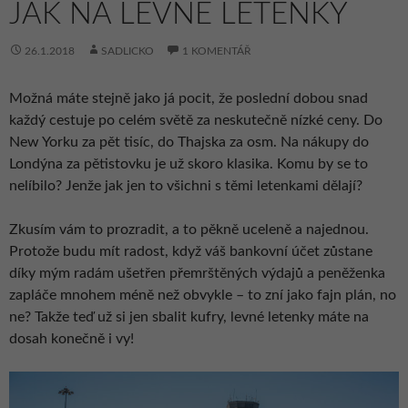
JAK NA LEVNÉ LETENKY
26.1.2018
SADLICKO
1 KOMENTÁŘ
Možná máte stejně jako já pocit, že poslední dobou snad
každý cestuje po celém světě za neskutečně nízké ceny. Do
New Yorku za pět tisíc, do Thajska za osm. Na nákupy do
Londýna za pětistovku je už skoro klasika. Komu by se to
nelíbilo? Jenže jak jen to všichni s těmi letenkami dělají?
Zkusím vám to prozradit, a to pěkně uceleně a najednou.
Protože budu mít radost, když váš bankovní účet zůstane
díky mým radám ušetřen přemrštěných výdajů a peněženka
zapláče mnohem méně než obvykle – to zní jako fajn plán, no
ne? Takže teď už si jen sbalit kufry, levné letenky máte na
dosah konečně i vy!