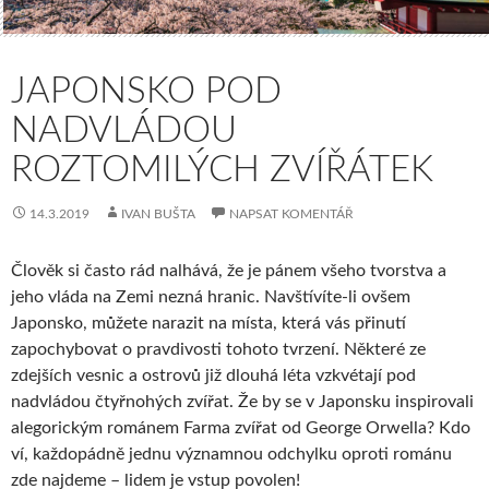
JAPONSKO POD
NADVLÁDOU
ROZTOMILÝCH ZVÍŘÁTEK
14.3.2019
IVAN BUŠTA
NAPSAT KOMENTÁŘ
Člověk si často rád nalhává, že je pánem všeho tvorstva a
jeho vláda na Zemi nezná hranic. Navštívíte-li ovšem
Japonsko, můžete narazit na místa, která vás přinutí
zapochybovat o pravdivosti tohoto tvrzení. Některé ze
zdejších vesnic a ostrovů již dlouhá léta vzkvétají pod
nadvládou čtyřnohých zvířat. Že by se v Japonsku inspirovali
alegorickým románem Farma zvířat od George Orwella? Kdo
ví, každopádně jednu významnou odchylku oproti románu
zde najdeme – lidem je vstup povolen!