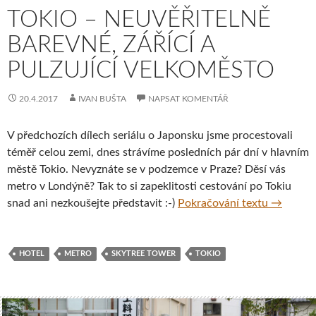
TOKIO – NEUVĚŘITELNĚ
BAREVNÉ, ZÁŘÍCÍ A
PULZUJÍCÍ VELKOMĚSTO
20.4.2017
IVAN BUŠTA
NAPSAT KOMENTÁŘ
V předchozích dílech seriálu o Japonsku jsme procestovali
téměř celou zemi, dnes strávíme posledních pár dní v hlavním
městě Tokio. Nevyznáte se v podzemce v Praze? Děsí vás
metro v Londýně? Tak to si zapeklitosti cestování po Tokiu
Tokio – n
snad ani nezkoušejte představit :-)
Pokračování textu
→
HOTEL
METRO
SKYTREE TOWER
TOKIO