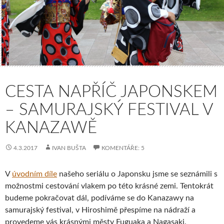
CESTA NAPŘÍČ JAPONSKEM
– SAMURAJSKÝ FESTIVAL V
KANAZAWĚ
4.3.2017
IVAN BUŠTA
KOMENTÁŘE: 5
V
úvodním díle
našeho seriálu o Japonsku jsme se seznámili s
možnostmi cestování vlakem po této krásné zemi. Tentokrát
budeme pokračovat dál, podíváme se do Kanazawy na
samurajský festival, v Hiroshimě přespíme na nádraží a
provedeme vás krásnými městy Fuguaka a Nagasaki.