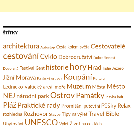
ŠTÍTKY
architektura
Cestovatelé
Cesta kolem světa
Autostop
cestování
Cyklo
Dobrodružství
Dobročinnost
hory
historie
Hrad
Festival
Gent
Dovolená
Indie
Jezero
Koupání
Jižní Morava
Kultura
Kanárské ostrovy
Město
Muzeum
Lednicko-valtický areál
moře
Města
Ostrov
Památky
NEJ
národní park
Plavba lodí
Pláž
Praktické rady
Pěšky
Relax
Promítání
putování
Rozhovor
Travel Bible
rozhledna
Tipy na výlet
Stavby
UNESCO
Ubytování
Život na cestách
Výlet