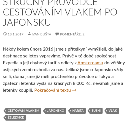
STRUČNÝ PRŮVODCE
CESTOVÁNÍM VLAKEM PO
JAPONSKU
18.1.2017
IVAN BUŠTA
KOMENTÁŘE: 2
Někdy kolem února 2016 jsme s přítelkyní vymýšleli, do jaké
destinace se letos vypravíme. Právě v té době společnost
Expedia a její chybový tarif s odlety z
Amsterdamu
do většiny
asijských zemí rozhodla za nás. Jelikož jsme o Japonsku vždy
snili, doma jsme již měli pročteného průvodce o Tokyu a
zpáteční letenka vyšla na krásných 8 000 Kč, neváhali jsme a
Stručný průvodce cestován
letenky koupili.
Pokračování textu
→
CESTOVÁNÍ VLAKEM
JAPONSKO
NARITA
SUSHI
VLAK
ŽELEZNICE