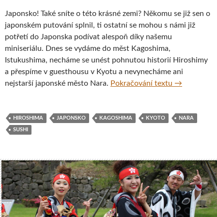
Japonsko! Také sníte o této krásné zemi? Někomu se již sen o
japonském putování splnil, ti ostatní se mohou s námi již
potřetí do Japonska podívat alespoň díky našemu
miniseriálu. Dnes se vydáme do měst Kagoshima,
Istukushima, necháme se unést pohnutou historií Hiroshimy
a přespíme v guesthousu v Kyotu a nevynecháme ani
Kouřící sopk
nejstarší japonské město Nara.
Pokračování textu
→
HIROSHIMA
JAPONSKO
KAGOSHIMA
KYOTO
NARA
SUSHI