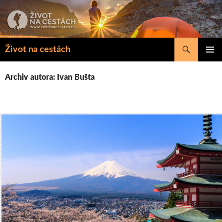
Přejít
k
obsahu
webu
Hledat
Život na cestách
ZÁKLAD
NAVIGA
Archiv autora: Ivan Bušta
MENU