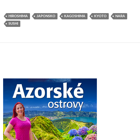
HIROSHIMA
JAPONSKO
KAGOSHIMA
KYOTO
NARA
SUSHI