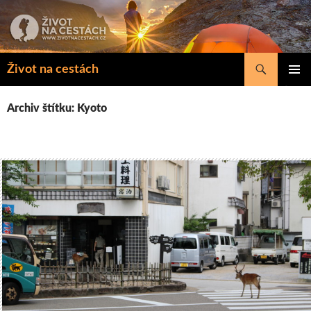
Přejít
k
obsahu
webu
Hledat
Život na cestách
ZÁKLAD
NAVIGA
Archiv štítku: Kyoto
MENU