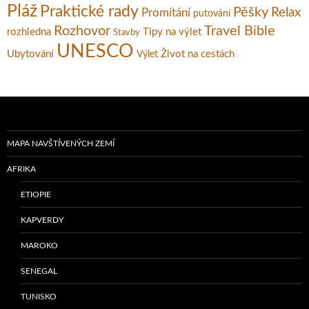
Pláž
Praktické rady
Pěšky
Relax
Promítání
putování
Rozhovor
Travel Bible
rozhledna
Tipy na výlet
Stavby
UNESCO
Ubytování
Život na cestách
Výlet
MAPA NAVŠTÍVENÝCH ZEMÍ
AFRIKA
ETIOPIE
KAPVERDY
MAROKO
SENEGAL
TUNISKO