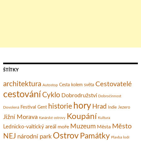
ŠTÍTKY
architektura
Cestovatelé
Cesta kolem světa
Autostop
cestování
Cyklo
Dobrodružství
Dobročinnost
hory
historie
Hrad
Festival
Gent
Dovolená
Indie
Jezero
Koupání
Jižní Morava
Kultura
Kanárské ostrovy
Město
Muzeum
Lednicko-valtický areál
moře
Města
Ostrov
Památky
NEJ
národní park
Plavba lodí