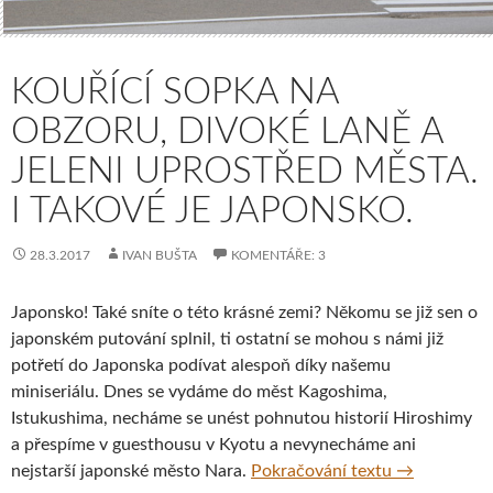
KOUŘÍCÍ SOPKA NA
OBZORU, DIVOKÉ LANĚ A
JELENI UPROSTŘED MĚSTA.
I TAKOVÉ JE JAPONSKO.
28.3.2017
IVAN BUŠTA
KOMENTÁŘE: 3
Japonsko! Také sníte o této krásné zemi? Někomu se již sen o
japonském putování splnil, ti ostatní se mohou s námi již
potřetí do Japonska podívat alespoň díky našemu
miniseriálu. Dnes se vydáme do měst Kagoshima,
Istukushima, necháme se unést pohnutou historií Hiroshimy
a přespíme v guesthousu v Kyotu a nevynecháme ani
Kouřící sopk
nejstarší japonské město Nara.
Pokračování textu
→