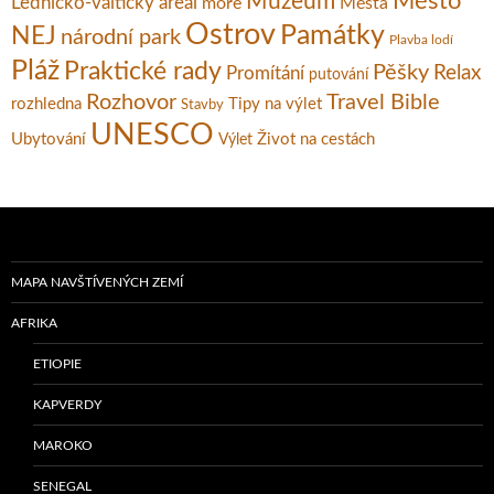
Město
Muzeum
Lednicko-valtický areál
moře
Města
Ostrov
Památky
NEJ
národní park
Plavba lodí
Pláž
Praktické rady
Pěšky
Relax
Promítání
putování
Rozhovor
Travel Bible
rozhledna
Tipy na výlet
Stavby
UNESCO
Ubytování
Život na cestách
Výlet
MAPA NAVŠTÍVENÝCH ZEMÍ
AFRIKA
ETIOPIE
KAPVERDY
MAROKO
SENEGAL