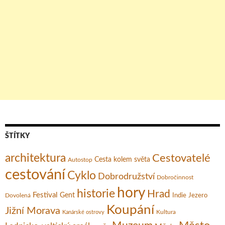
ŠTÍTKY
architektura
Cestovatelé
Cesta kolem světa
Autostop
cestování
Cyklo
Dobrodružství
Dobročinnost
hory
historie
Hrad
Festival
Gent
Dovolená
Indie
Jezero
Koupání
Jižní Morava
Kultura
Kanárské ostrovy