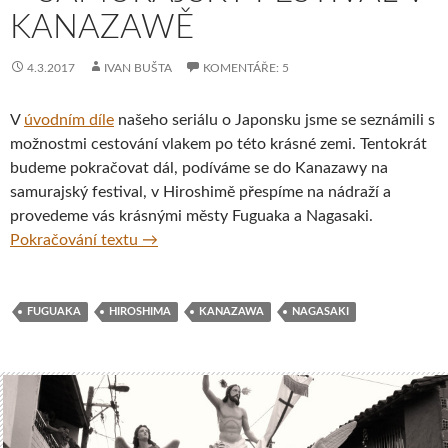
KANAZAWĚ
4.3.2017
IVAN BUŠTA
KOMENTÁŘE: 5
V
úvodním díle
našeho seriálu o Japonsku jsme se seznámili s
možnostmi cestování vlakem po této krásné zemi. Tentokrát
budeme pokračovat dál, podíváme se do Kanazawy na
samurajský festival, v Hiroshimě přespíme na nádraží a
provedeme vás krásnými městy Fuguaka a Nagasaki.
Cesta napříč Japonskem – samurajský festi
Pokračování textu
→
FUGUAKA
HIROSHIMA
KANAZAWA
NAGASAKI