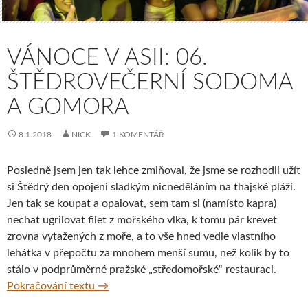
VÁNOCE V ASII: 06.
ŠTĚDROVEČERNÍ SODOMA
A GOMORA
8.1.2018
NICK
1 KOMENTÁŘ
Posledně jsem jen tak lehce zmiňoval, že jsme se rozhodli užít
si Štědrý den opojeni sladkým nicneděláním na thajské pláži.
Jen tak se koupat a opalovat, sem tam si (namísto kapra)
nechat ugrilovat filet z mořského vlka, k tomu pár krevet
zrovna vytažených z moře, a to vše hned vedle vlastního
lehátka v přepočtu za mnohem menší sumu, než kolik by to
stálo v podprůměrné pražské „středomořské“ restauraci.
Vánoce v Asii: 06. Štědrovečerní Sodoma a
Pokračování textu
→