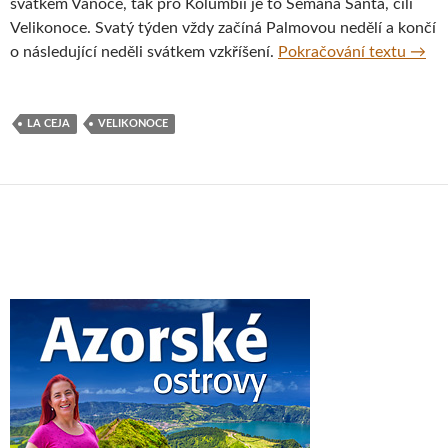
svátkem Vánoce, tak pro Kolumbii je to Semana Santa, čili
Velikonoce. Svatý týden vždy začíná Palmovou nedělí a končí
Seman
o následující neděli svátkem vzkříšení.
Pokračování textu
→
LA CEJA
VELIKONOCE