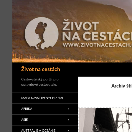
Přejít
k
obsahu
webu
Hledat
Život na cestách
Cestovatelský portál pro
opravdové cestovatele.
Archiv št
MAPA NAVŠTÍVENÝCH ZEMÍ
AFRIKA
ASIE
AUSTRÁLIE A OCEÁNIE