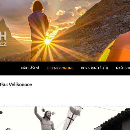
PŘIHLÁŠENÍ
LETENKY ONLINE
KURZOVNÍ LÍSTEK
NAŠE SOC
ítku: Velikonoce