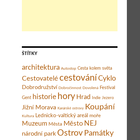
Jak probíhají Velikonoce v Kolumbii, zemi magického realismu
ŠTÍTKY
architektura
Cesta kolem světa
Autostop
cestování
Cestovatelé
Cyklo
Dobrodružství
Festival
Dobročinnost
Dovolená
hory
historie
Hrad
Gent
Indie
Jezero
Koupání
Jižní Morava
Kanárské ostrovy
Lednicko-valtický areál
moře
Kultura
Město
NEJ
Muzeum
Města
Ostrov
Památky
národní park