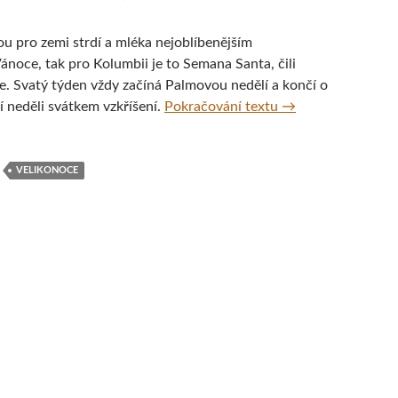
sou pro zemi strdí a mléka nejoblíbenějším
ánoce, tak pro Kolumbii je to Semana Santa, čili
. Svatý týden vždy začíná Palmovou nedělí a končí o
Semana Santa aneb 
í neděli svátkem vzkříšení.
Pokračování textu
→
VELIKONOCE