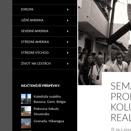
EVROPA
JIŽNÍ AMERIKA
SEVERNÍ AMERIKA
STŘEDNÍ AMERIKA
STŘEDNÍ VÝCHOD
ŽIVOT NA CESTÁCH
SEM
NEJČTENĚJŠÍ PŘÍSPĚVKY:
PRO
Katedrála svatého
Bavona, Gent, Belgie
KOL
Pískovna Sekule,
Slovensko
REA
Granada, Nikaragua
28.3.201