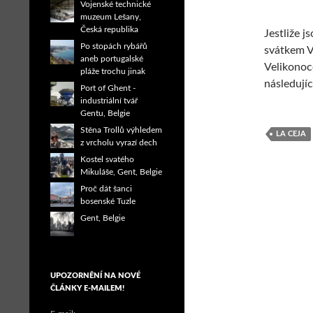
Vojenské technické
muzeum Lešany,
Česká republika
Jestliže j
Po stopách rybářů
svátkem V
aneb portugalské
Velikonoce
pláže trochu jinak
následujíc
Port of Ghent -
industriální tvář
Gentu, Belgie
Stěna Trollů výhledem
LA CEJA
z vrcholu vyrazí dech
Kostel svatého
Mikuláše, Gent, Belgie
Proč dát šanci
bosenské Tuzle
Gent, Belgie
UPOZORNĚNÍ NA NOVÉ
ČLÁNKY E-MAILEM!