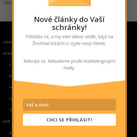
UNESCO
Ubytování
Život na cestách
Výlet
Nové články do Vaší
schránky!
Přihlašte se, a my Vám dáme vědět, když na
ŽivotNaCestách.cz vyjde nový článek.
MAPA NAVŠTÍVENÝCH ZEMÍ
AFRIKA
Nebojte se. Nebudeme prudit marketingovými
ETIOPIE
maily.
KAPVERDY
MAROKO
SENEGAL
TUNISKO
CHCI SE PŘIHLÁSIT!
ASIE
ARMÉNIE