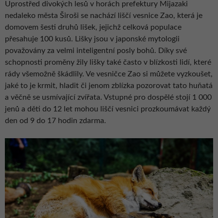
Uprostřed divokých lesů v horách prefektury Mijazaki
nedaleko města Široši se nachází liščí vesnice Zao, která je
domovem šesti druhů lišek, jejichž celková populace
přesahuje 100 kusů. Lišky jsou v japonské mytologii
považovány za velmi inteligentní posly bohů. Díky své
schopnosti proměny žily lišky také často v blízkosti lidí, které
rády všemožně škádlily. Ve vesničce Zao si můžete vyzkoušet,
jaké to je krmit, hladit či jenom zblízka pozorovat tato huňatá
a věčně se usmívající zvířata. Vstupné pro dospělé stojí 1 000
jenů a děti do 12 let mohou liščí vesnici prozkoumávat každý
den od 9 do 17 hodin zdarma.