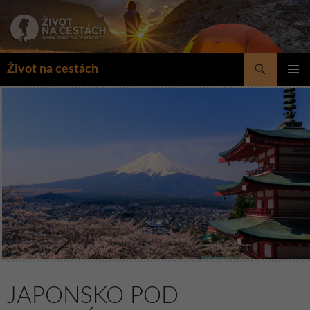
Přejít
k
obsahu
webu
Hledat
Život na cestách
ZÁKLAD
NAVIGA
MENU
JAPONSKO POD