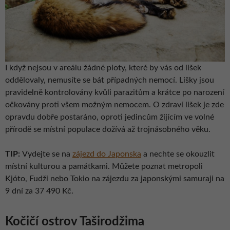
I když nejsou v areálu žádné ploty, které by vás od lišek
oddělovaly, nemusíte se bát případných nemocí. Lišky jsou
pravidelně kontrolovány kvůli parazitům a krátce po narození
očkovány proti všem možným nemocem. O zdraví lišek je zde
opravdu dobře postaráno, oproti jedincům žijícím ve volné
přírodě se místní populace dožívá až trojnásobného věku.
TIP:
Vydejte se na
zájezd do Japonska
a nechte se okouzlit
místní kulturou a památkami. Můžete poznat metropoli
Kjóto, Fudži nebo Tokio na zájezdu za japonskými samuraji na
9 dní za 37 490 Kč.
Kočičí ostrov Taširodžima