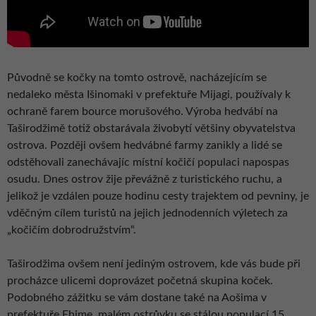
Původně se kočky na tomto ostrově, nacházejícím se
nedaleko města Išinomaki v prefektuře Mijagi, používaly k
ochraně farem bource morušového. Výroba hedvábí na
Taširodžimě totiž obstarávala živobytí většiny obyvatelstva
ostrova. Později ovšem hedvábné farmy zanikly a lidé se
odstěhovali zanechávajíc místní kočičí populaci napospas
osudu. Dnes ostrov žije převážně z turistického ruchu, a
jelikož je vzdálen pouze hodinu cesty trajektem od pevniny, je
vděčným cílem turistů na jejich jednodenních výletech za
„kočičím dobrodružstvím“.
Taširodžima ovšem není jediným ostrovem, kde vás bude při
procházce ulicemi doprovázet početná skupina koček.
Podobného zážitku se vám dostane také na Aošima v
prefektuře Ehime, malém ostrůvku se stálou populací 15