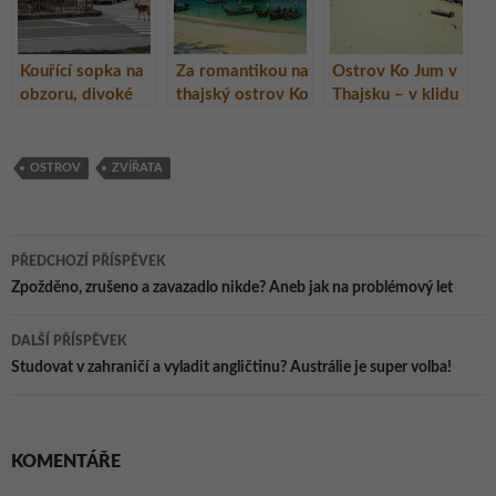
Kouřící sopka na
Za romantikou na
Ostrov Ko Jum v
obzoru, divoké
thajský ostrov Ko
Thajsku – v klidu
laně a jeleni
Poda
a bez turistů!
uprostřed města.
I takové je
OSTROV
ZVÍŘATA
Japonsko.
Navigace
PŘEDCHOZÍ PŘÍSPĚVEK
pro
Zpožděno, zrušeno a zavazadlo nikde? Aneb jak na problémový let
příspěvky
DALŠÍ PŘÍSPĚVEK
Studovat v zahraničí a vyladit angličtinu? Austrálie je super volba!
KOMENTÁŘE