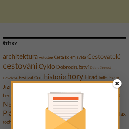
ŠTÍTKY
architektura
Cestovatelé
Cesta kolem světa
Autostop
cestování
Cyklo
Dobrodružství
Dobročinnost
hory
historie
Hrad
Festival
Gent
Dovolená
Indie
Jezero
Koupání
Jižní Morava
Kultura
Kanárské ostrovy
Město
Muzeum
Lednicko-valtický areál
moře
Města
Ostrov
Památky
NEJ
národní park
Plavba lodí
Pláž
Praktické rady
Pěšky
Relax
Promítání
putování
Rozhovor
Travel Bible
rozhledna
Tipy na výlet
Stavby