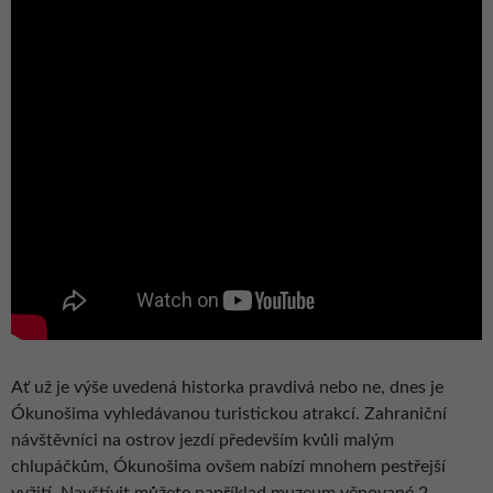
Ať už je výše uvedená historka pravdivá nebo ne, dnes je
Ókunošima vyhledávanou turistickou atrakcí. Zahraniční
návštěvníci na ostrov jezdí především kvůli malým
chlupáčkům, Ókunošima ovšem nabízí mnohem pestřejší