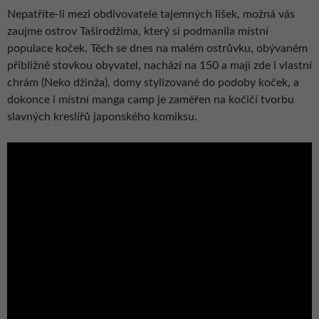
Nepatříte-li mezi obdivovatele tajemných lišek, možná vás
zaujme ostrov Taširodžima, který si podmanila místní
populace koček. Těch se dnes na malém ostrůvku, obývaném
přibližně stovkou obyvatel, nachází na 150 a mají zde i vlastní
chrám (Neko džinža), domy stylizované do podoby koček, a
dokonce i místní manga camp je zaměřen na kočičí tvorbu
slavných kreslířů japonského komiksu.