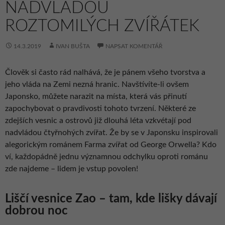
NADVLÁDOU
ROZTOMILÝCH ZVÍŘÁTEK
14.3.2019
IVAN BUŠTA
NAPSAT KOMENTÁŘ
Člověk si často rád nalhává, že je pánem všeho tvorstva a
jeho vláda na Zemi nezná hranic. Navštívíte-li ovšem
Japonsko, můžete narazit na místa, která vás přinutí
zapochybovat o pravdivosti tohoto tvrzení. Některé ze
zdejších vesnic a ostrovů již dlouhá léta vzkvétají pod
nadvládou čtyřnohých zvířat. Že by se v Japonsku inspirovali
alegorickým románem Farma zvířat od George Orwella? Kdo
ví, každopádně jednu významnou odchylku oproti románu
zde najdeme – lidem je vstup povolen!
Liščí vesnice Zao – tam, kde lišky dávají
dobrou noc