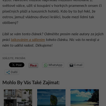
vyžití. Navštívit můžete například muzeum věnované 2.
světové válce, užít si koupání v horkých pramenech onsen či
písečných pláží a luxusních hotelů. Kdo by to byl řekl, že
ostrov, jemuž vládnou divocí králíci, bude mezi lidmi tak
oblíbený?
Líbil se vám tento článek? Odměňte prosím naše autory za jejich
práci
lajkováním a sdílením
tohoto článku. Nic vás to nestojí a
nám to udělá radost. Děkujeme!
SDÍLEJTE, PROSÍM:
WhatsApp
E-mail
Další
Mohlo By Vás Také Zajímat: