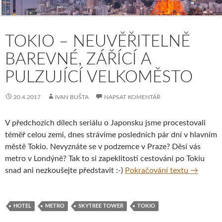
TOKIO – NEUVĚŘITELNĚ
BAREVNÉ, ZÁŘÍCÍ A
PULZUJÍCÍ VELKOMĚSTO
20.4.2017
IVAN BUŠTA
NAPSAT KOMENTÁŘ
V předchozích dílech seriálu o Japonsku jsme procestovali
téměř celou zemi, dnes strávíme posledních pár dní v hlavním
městě Tokio. Nevyznáte se v podzemce v Praze? Děsí vás
metro v Londýně? Tak to si zapeklitosti cestování po Tokiu
Tokio – n
snad ani nezkoušejte představit :-)
Pokračování textu
→
HOTEL
METRO
SKYTREE TOWER
TOKIO