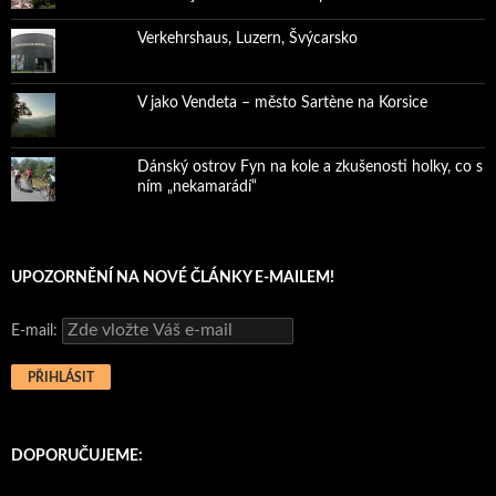
Verkehrshaus, Luzern, Švýcarsko
V jako Vendeta – město Sartène na Korsice
Dánský ostrov Fyn na kole a zkušenosti holky, co s
ním „nekamarádí“
UPOZORNĚNÍ NA NOVÉ ČLÁNKY E-MAILEM!
E-mail:
DOPORUČUJEME: