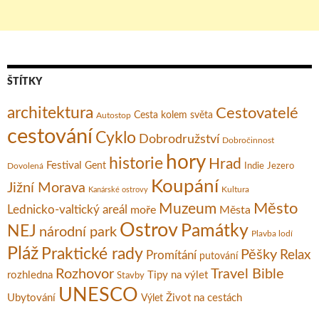
ŠTÍTKY
architektura
Cestovatelé
Cesta kolem světa
Autostop
cestování
Cyklo
Dobrodružství
Dobročinnost
hory
historie
Hrad
Festival
Gent
Dovolená
Indie
Jezero
Koupání
Jižní Morava
Kultura
Kanárské ostrovy
Město
Muzeum
Lednicko-valtický areál
moře
Města
Ostrov
Památky
NEJ
národní park
Plavba lodí
Pláž
Praktické rady
Pěšky
Relax
Promítání
putování
Rozhovor
Travel Bible
rozhledna
Tipy na výlet
Stavby
UNESCO
Ubytování
Život na cestách
Výlet