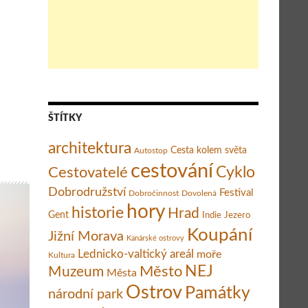
 – benefiční výstava dokumentující život buddhistických mnišek
ŠTÍTKY
architektura
Cesta kolem světa
Autostop
cestování
Cestovatelé
Cyklo
Dobrodružství
Festival
Dobročinnost
Dovolená
hory
historie
Hrad
Gent
Indie
Jezero
Koupání
Jižní Morava
Kanárské ostrovy
Lednicko-valtický areál
moře
Kultura
Město
NEJ
Muzeum
Města
Ostrov
Památky
národní park