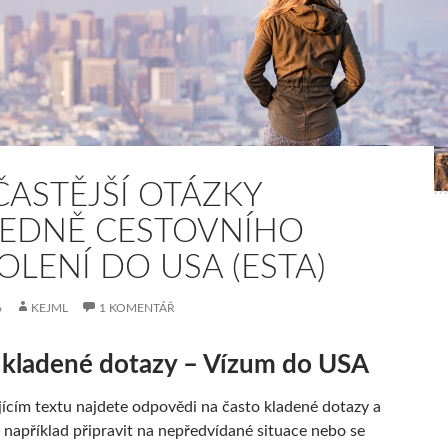
ČASTĚJŠÍ OTÁZKY
EDNĚ CESTOVNÍHO
OLENÍ DO USA (ESTA)
6
KEJML
1 KOMENTÁŘ
 kladené dotazy – Vízum do USA
jícím textu najdete odpovědi na často kladené dotazy a
 například připravit na nepředvídané situace nebo se