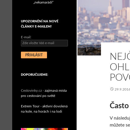
„nekamarádí“
UPOZORNĚNÍ NA NOVÉ
ČLÁNKY E-MAILEM!
E-mail:
NEJ
OHL
POV
DOPORUČUJEME:
29.9.201
Cestovinky.cz -
zajímavá místa
pro cestování po světě
Často
Extrem Tour - aktivní dovolená
na kole, na horách i na lodi
V následu
můžete se