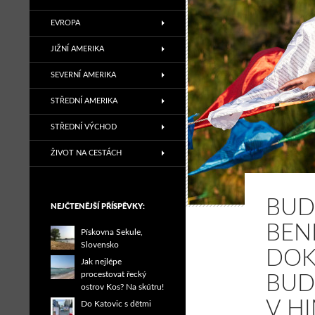
EVROPA
JIŽNÍ AMERIKA
SEVERNÍ AMERIKA
STŘEDNÍ AMERIKA
STŘEDNÍ VÝCHOD
ŽIVOT NA CESTÁCH
BUD
NEJČTENĚJŠÍ PŘÍSPĚVKY:
BEN
Pískovna Sekule,
Slovensko
DOK
Jak nejlépe
procestovat řecký
BUD
ostrov Kos? Na skútru!
V H
Do Katovic s dětmi