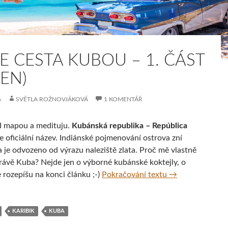
E CESTA KUBOU – 1. ČÁST
DEN)
6
SVĚTLA ROŽNOVJÁKOVÁ
1 KOMENTÁŘ
 mapou a medituju.
Kubánská republika – República
je oficiální název. Indiánské pojmenování ostrova zní
 je odvozeno od výrazu naleziště zlata. Proč mě vlastně
rávě Kuba? Nejde jen o výborné kubánské koktejly, o
Moje cesta Kubou
 rozepíšu na konci článku ;-)
Pokračování textu
→
KARIBIK
KUBA