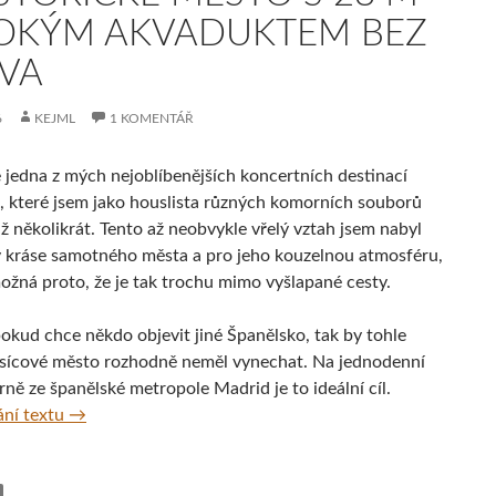
OKÝM AKVADUKTEM BEZ
IVA
6
KEJML
1 KOMENTÁŘ
 jedna z mých nejoblíbenějších koncertních destinací
, které jsem jako houslista různých komorních souborů
už několikrát. Tento až neobvykle vřelý vztah jsem nabyl
y kráse samotného města a pro jeho kouzelnou atmosféru,
možná proto, že je tak trochu mimo vyšlapané cesty.
pokud chce někdo objevit jiné Španělsko, tak by tohle
isícové město rozhodně neměl vynechat. Na jednodenní
rně ze španělské metropole Madrid je to ideální cíl.
Krásná španělská Segovia – historické město s 28 m v
ní textu
→