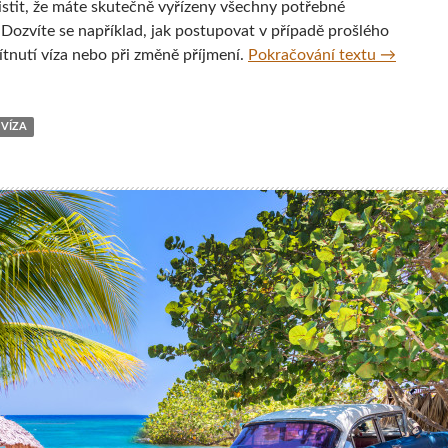
istit, že máte skutečně vyřízeny všechny potřebné
 Dozvíte se například, jak postupovat v případě prošlého
Nejčastěj
ítnutí víza nebo při změně příjmení.
Pokračování textu
→
VÍZA