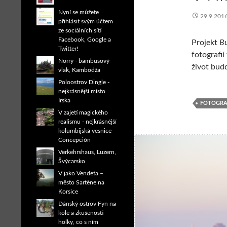
Nyní se můžete
29.9.201
přihlásit svým účtem
ze sociálních sítí
Facebook, Google a
Projekt
B
Twitter!
fotografi
Norry - bambusový
život bud
vlak, Kambodža
Poloostrov Dingle -
nejkrásnější místo
Irska
FOTOGRA
V zajetí magického
realismu - nejkrásnější
kolumbijská vesnice
Concepción
Verkehrshaus, Luzern,
Švýcarsko
V jako Vendeta –
město Sartène na
Korsice
Dánský ostrov Fyn na
kole a zkušenosti
holky, co s ním