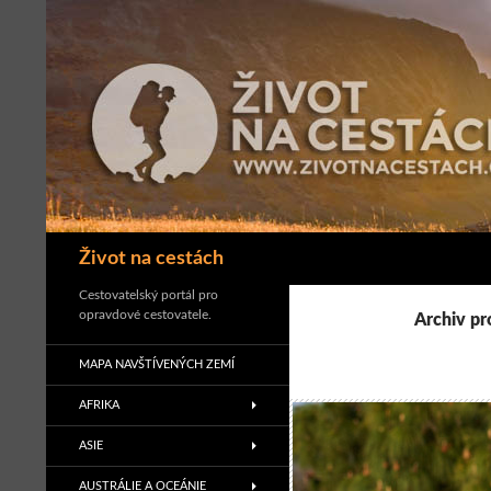
Přejít
k
obsahu
webu
Hledat
Život na cestách
Cestovatelský portál pro
opravdové cestovatele.
Archiv pr
MAPA NAVŠTÍVENÝCH ZEMÍ
AFRIKA
ASIE
AUSTRÁLIE A OCEÁNIE