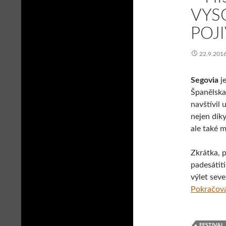
VYS
POJ
22.9.201
Segovia
je
Španělska
navštívil 
nejen dík
ale také 
Zkrátka, 
padesátit
výlet seve
Pokračová
FESTIVAL