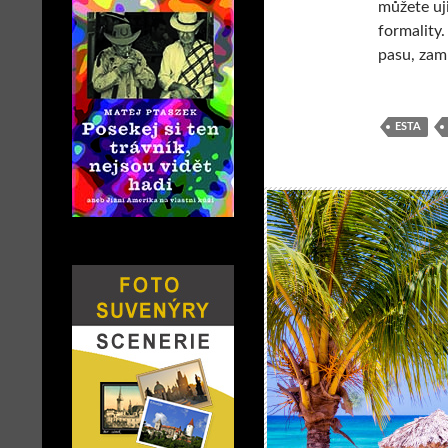
můžete uj
formality.
pasu, zam
ESTA