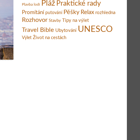
Pláž
Praktické rady
Plavba lodí
Pěšky
Relax
Promítání
rozhledna
putování
Rozhovor
Tipy na výlet
Stavby
UNESCO
Travel Bible
Ubytování
Život na cestách
Výlet