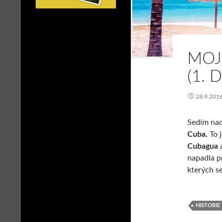
MOJ
(1. 
28.9.201
Sedím nad
Cuba.
To 
Cubagua
a
napadla p
kterých se
HISTORIE