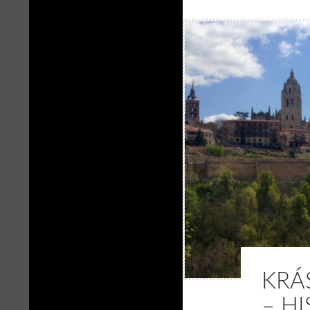
KRÁ
– H