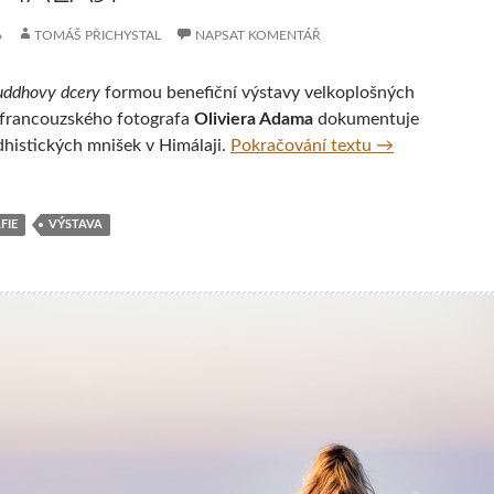
6
TOMÁŠ PŘICHYSTAL
NAPSAT KOMENTÁŘ
uddhovy dcery
formou benefiční výstavy velkoplošných
í francouzského fotografa
Oliviera Adama
dokumentuje
Buddhovy dcery
dhistických mnišek v Himálaji.
Pokračování textu
→
FIE
VÝSTAVA