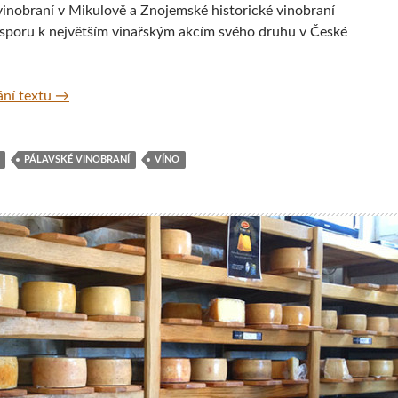
vinobraní v Mikulově a Znojemské historické vinobraní
esporu k největším vinařským akcím svého druhu v České
Pálavské vinobraní 2013, Mikulov, Jižní Morava, Česká 
ní textu
→
PÁLAVSKÉ VINOBRANÍ
VÍNO