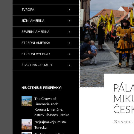
EVROPA
JIŽNÍ AMERIKA
SEVERNÍ AMERIKA
STŘEDNÍ AMERIKA
STŘEDNÍ VÝCHOD
ŽIVOT NA CESTÁCH
PÁL
NEJČTENĚJŠÍ PŘÍSPĚVKY:
MIK
The Crown of
Limenaria aneb
ČES
Koruna Limenárie,
ostrov Thassos, Řecko
Nejzajímavější místa
2.9.2013
Turecka