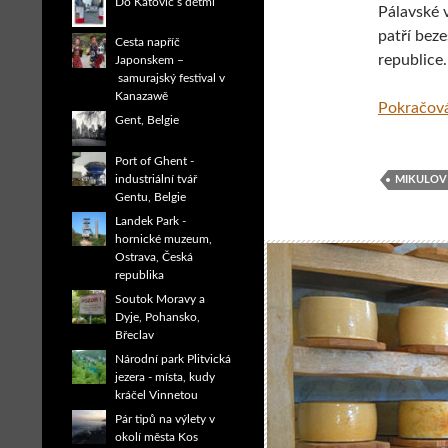
Do Katovic s dětmi
Pálavské 
patří bez
Cesta napříč
republice.
Japonskem –
samurajský festival v
Kanazawě
Pokračová
Gent, Belgie
Port of Ghent -
industriální tvář
MIKULOV
Gentu, Belgie
Landek Park -
hornické muzeum,
Ostrava, Česká
republika
Soutok Moravy a
Dyje, Pohansko,
Břeclav
Národní park Plitvická
jezera - místa, kudy
kráčel Vinnetou
Pár tipů na výlety v
okolí města Kos