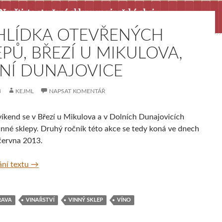
HLÍDKA OTEVŘENÝCH
EPŮ, BŘEZÍ U MIKULOVA,
NÍ DUNAJOVICE
3
KEJML
NAPSAT KOMENTÁŘ
víkend se v Březí u Mikulova a v Dolních Dunajovicích
inné sklepy. Druhý ročník této akce se tedy koná ve dnech
 června 2013.
Přehlídka otevřených sklepů, Březí u Mikulova, Dolní 
ní textu
→
RAVA
VINAŘSTVÍ
VINNÝ SKLEP
VÍNO