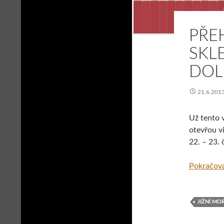
PŘE
SKL
DOL
21.6.201
Už tento 
otevřou v
22. – 23.
Pokračová
JIŽNÍ MO