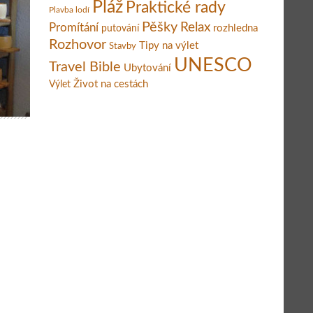
Pláž
Praktické rady
Plavba lodí
Pěšky
Relax
Promítání
rozhledna
putování
Rozhovor
Tipy na výlet
Stavby
UNESCO
Travel Bible
Ubytování
Život na cestách
Výlet