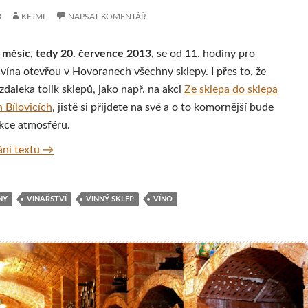
3
KEJML
NAPSAT KOMENTÁŘ
 měsíc, tedy 20. července 2013,
se od 11. hodiny pro
 vína otevřou v Hovoranech všechny sklepy. I přes to, že
zdaleka tolik sklepů, jako např. na akci
Ze sklepa do sklepa
 Bílovicích
, jistě si přijdete na své a o to komornější bude
akce atmosféru.
Den otevřených sklepů v Hovoranech
ní textu
→
NY
VINAŘSTVÍ
VINNÝ SKLEP
VÍNO