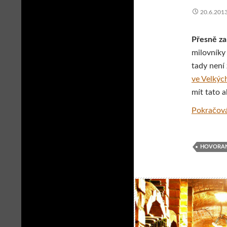
20.6.201
Přesně za
milovníky
tady není 
ve Velkých
mít tato 
Pokračová
HOVORA