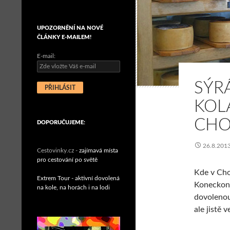
UPOZORNĚNÍ NA NOVÉ
ČLÁNKY E-MAILEM!
E-mail:
SÝR
KOL
CHO
DOPORUČUJEME:
26.8.201
Cestovinky.cz -
zajímavá místa
pro cestování po světě
Kde v Chor
Extrem Tour - aktivní dovolená
Koneckonc
na kole, na horách i na lodi
dovolenou
ale jistě 