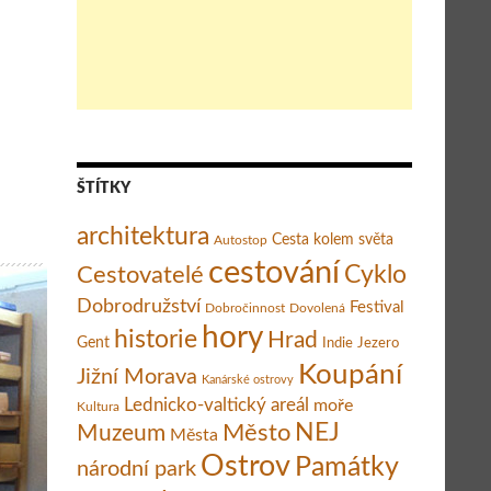
republika
ŠTÍTKY
architektura
Cesta kolem světa
Autostop
cestování
Cestovatelé
Cyklo
Dobrodružství
Festival
Dobročinnost
Dovolená
hory
historie
Hrad
Gent
Indie
Jezero
Koupání
Jižní Morava
Kanárské ostrovy
Lednicko-valtický areál
moře
Kultura
Město
NEJ
Muzeum
Města
Ostrov
Památky
národní park