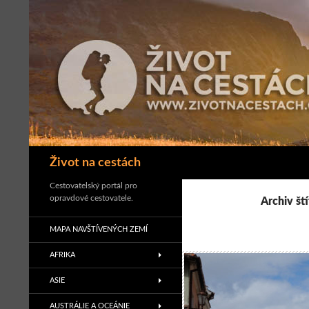
Přejít
k
obsahu
webu
Hledat
Život na cestách
Cestovatelský portál pro
opravdové cestovatele.
Archiv ští
MAPA NAVŠTÍVENÝCH ZEMÍ
AFRIKA
ASIE
AUSTRÁLIE A OCEÁNIE