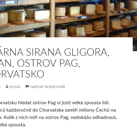
ÁRNA SIRANA GLIGORA,
AN, OSTROV PAG,
RVATSKO
3
KEJML
NAPSAT KOMENTÁŘ
vatsku hledat ostrov Pag ví jistě velká spousta lidí.
ů každoročně do Chorvatska zamíří miliony Čechů na
. Kolik z nich míří na ostrov Pag, nedokážu odhadnout,
velká spousta.