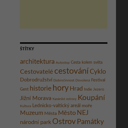
ŠTÍTKY
architektura
Cesta kolem světa
Autostop
cestování
Cestovatelé
Cyklo
Dobrodružství
Festival
Dobročinnost
Dovolená
hory
historie
Hrad
Gent
Indie
Jezero
Koupání
Jižní Morava
Kanárské ostrovy
Lednicko-valtický areál
moře
Kultura
Město
NEJ
Muzeum
Města
Ostrov
Památky
národní park