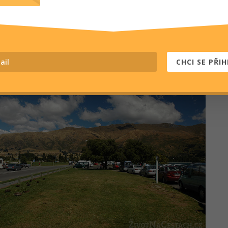
 si poodjet a zašít se někde dál od centra, aby se člověk v
pal, pokud má tedy v plánu spát v autě, což je na Novém
nebo aspoň bylo v době mé návštěvy) naprosto normální
estování. Neměl jsem s tím nikdy žádné potíže, ale Wanaka
třeží svůj klid a pořádek. A asi je to tak i správně.
CHCI SE PŘIH