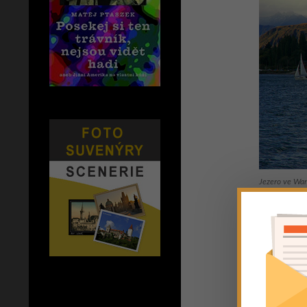
Jezero ve Wa
No ove
Jediný pr
všudypřít
parking“, 
zde v noc
noci vás i