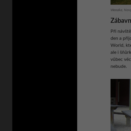
Wanaka, Nový
Zábavn
Při návšt
den a při
World, kt
ale i šňů
vůbec věcí
nebude.