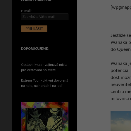
ČLÁNKY E-MAILEM!
[wpgmappi
E-mail:
Jestliže s
Wanaka pr
DOPORUČUJEME:
do Queens
Wanaka je
Cestovinky.cz -
zajímavá místa
pro cestování po světě
potenciál
dost možn
Extrem Tour - aktivní dovolená
neuvěřite
na kole, na horách i na lodi
centru mě
milovníci 