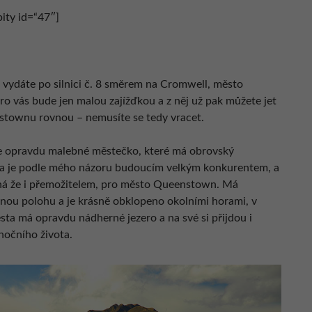
ty id=“47″]
e vydáte po silnici č. 8 směrem na Cromwell, město
o vás bude jen malou zajížďkou a z něj už pak můžete jet
townu rovnou – nemusíte se tedy vracet.
 opravdu malebné městečko, které má obrovský
 a je podle mého názoru budoucím velkým konkurentem, a
á že i přemožitelem, pro město Queenstown. Má
lnou polohu a je krásně obklopeno okolními horami, v
sta má opravdu nádherné jezero a na své si přijdou i
nočního života.