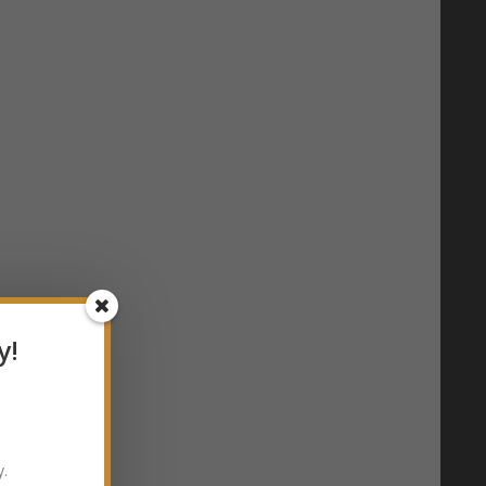
y!
y.