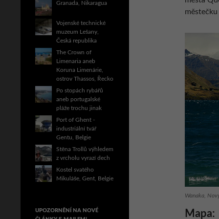
města Que
Granada, Nikaragua
městečku
Vojenské technické
muzeum Lešany,
Česká republika
The Crown of
Limenaria aneb
Koruna Limenárie,
ostrov Thassos, Řecko
Po stopách rybářů
aneb portugalské
pláže trochu jinak
Port of Ghent -
industriální tvář
Gentu, Belgie
Stěna Trollů výhledem
z vrcholu vyrazí dech
Kostel svatého
Mikuláše, Gent, Belgie
Wanaka, Nový
UPOZORNĚNÍ NA NOVÉ
Mapa: