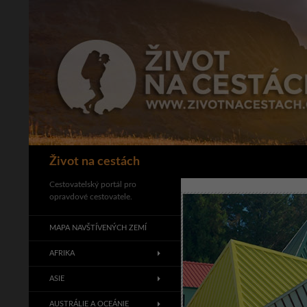
Přejít
k
obsahu
webu
Hledat
Život na cestách
Cestovatelský portál pro
opravdové cestovatele.
MAPA NAVŠTÍVENÝCH ZEMÍ
AFRIKA
ASIE
AUSTRÁLIE A OCEÁNIE