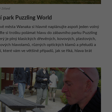
 Zéland
í park Puzzling World
ěvě města Wanaka si hlavně naplánujte aspoň jeden volný
jďte si trošku polámat hlavu do zábavního parku Puzzling
erý je plný klasických dřevěných, kovových, plastových,
rkových hlavolamů, různých optických klamů a přeludů a
, které vám ve většině případů, jak se říká, hlava brát