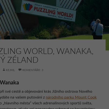
ZLING WORLD, WANAKA,
Ý ZÉLAND
KEJML
KOMENTÁŘE: 3
 Wanaka
při své cestě a objevování krás Jižního ostrova Nového
ydáte na vašem putování z
národního parku Mount Cook
 „hlavního města“ všech adrenalinových sportů světa,