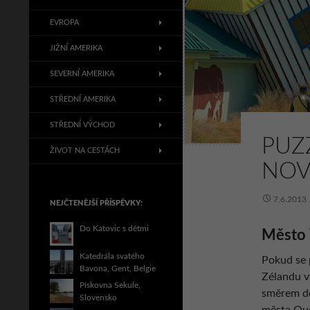
EVROPA
JIŽNÍ AMERIKA
SEVERNÍ AMERIKA
STŘEDNÍ AMERIKA
STŘEDNÍ VÝCHOD
PUZ
ŽIVOT NA CESTÁCH
NOV
7.6.2013
NEJČTENĚJŠÍ PŘÍSPĚVKY:
Do Katovic s dětmi
Město
Katedrála svatého
Pokud se 
Bavona, Gent, Belgie
Zélandu v
Pískovna Sekule,
směrem do
Slovensko