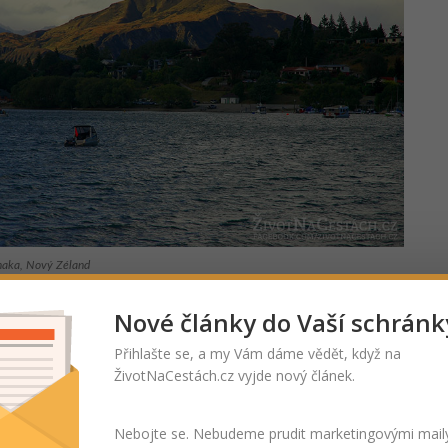
naka, Nový Zéland
rnight parking
Nové články do Vaší schránk
oblém, který jsem při pobytu ve Wanace řešil, byly
Přihlašte se, a my Vám dáme vědět, když na
omné cedule na parkovištích v centru „No overnight
ŽivotNaCestách.cz vyjde nový článek.
znemožňující de-facto spaní v autě na parkovišti tím, že je
i zakázáno parkovat. Wanaka si to opravdu velice hlídá a v
Nebojte se. Nebudeme prudit marketingovými mail
 několikrát vyženou strážníci s pohrůžkou vysoké pokuty.