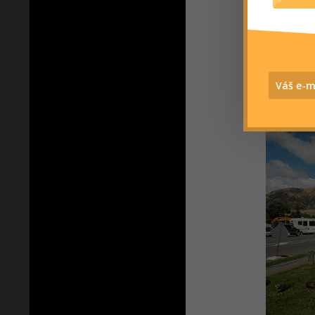
Vyplatí se
klidu vys
Zélandu (
věc při c
si velice s