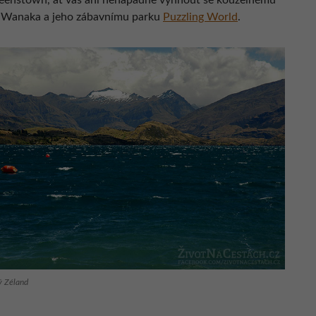
enstown, ať vás ani nenapadne vyhnout se kouzelnému
 Wanaka a jeho zábavnímu parku
Puzzling World
.
 Zéland