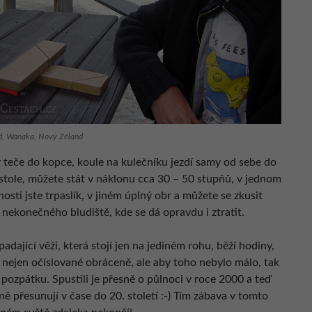
ld, Wanaka, Nový Zéland
 teče do kopce, koule na kulečníku jezdí samy od sebe do
stole, můžete stát v náklonu cca 30 – 50 stupňů, v jednom
osti jste trpaslík, v jiném úplný obr a můžete se zkusit
 nekonečného bludiště, kde se dá opravdu i ztratit.
adající věži, která stojí jen na jediném rohu, běží hodiny,
u nejen očíslované obráceně, ale aby toho nebylo málo, tak
 pozpátku. Spustili je přesně o půlnoci v roce 2000 a teď
ě přesunují v čase do 20. století :-) Tím zábava v tomto