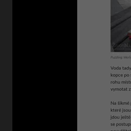
Puzzling Wor
Voda tady
kopce po 
rohu místn
vymotat z
Na šikmé p
které jso
jdou ještě
se postupn