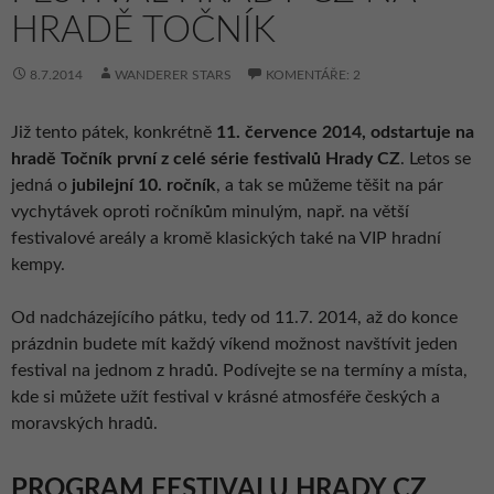
HRADĚ TOČNÍK
8.7.2014
WANDERER STARS
KOMENTÁŘE: 2
Již tento pátek, konkrétně
11. července 2014, odstartuje na
hradě Točník první z celé série festivalů Hrady CZ
. Letos se
jedná o
jubilejní 10. ročník
, a tak se můžeme těšit na pár
vychytávek oproti ročníkům minulým, např. na větší
festivalové areály a kromě klasických také na VIP hradní
kempy.
Od nadcházejícího pátku, tedy od 11.7. 2014, až do konce
prázdnin budete mít každý víkend možnost navštívit jeden
festival na jednom z hradů. Podívejte se na termíny a místa,
kde si můžete užít festival v krásné atmosféře českých a
moravských hradů.
PROGRAM FESTIVALU HRADY CZ