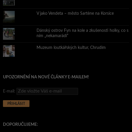
V jako Vendeta – město Sartène na Korsice
Dánský ostrov Fyn na kole a zkušenosti holky, co s
ním „nekamarádí“
Muzeum loutkářských kultur, Chrudim
UPOZORNĚNÍ NA NOVÉ ČLÁNKY E-MAILEM!
E-mail:
DOPORUČUJEME: