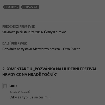
OZVĚNY 2015
Ozvěny, Ostrava
hudební festival
Podzimní
FESTIVAL
HRADY CZ
Ozvěny, Ostrava
Navigace
PŘEDCHOZÍ PŘÍSPĚVEK
pro
Slavnosti pětilisté růže 2014, Český Krumlov
příspěvky
DALŠÍ PŘÍSPĚVEK
Pozvánka na výstavu Metaformy pralesa – Otto Placht
2 KOMENTÁŘE U „POZVÁNKA NA HUDEBNÍ FESTIVAL
HRADY CZ NA HRADĚ TOČNÍK“
Lucie
8.7.2014 (10:23)
Díky za typ, už se těším :)