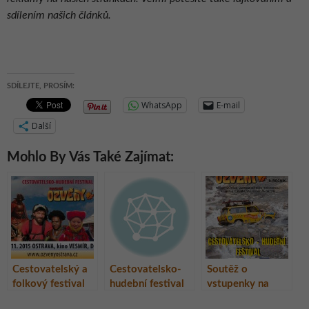
sdílením našich článků.
SDÍLEJTE, PROSÍM:
WhatsApp
E-mail
Další
Mohlo By Vás Také Zajímat:
Cestovatelský a
Cestovatelsko-
Soutěž o
folkový festival
hudební festival
vstupenky na
Podzimní
Podzimní
cestovatelsko-