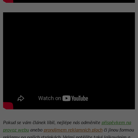
Pokud se vám článek líbil, nejlépe nás odměníte
příspěvkem na
provoz webu
anebo
pronájmem reklamních ploch
či jinou formou
reklamy na našich stránkách. Velmi potěšíte také lajkováním a