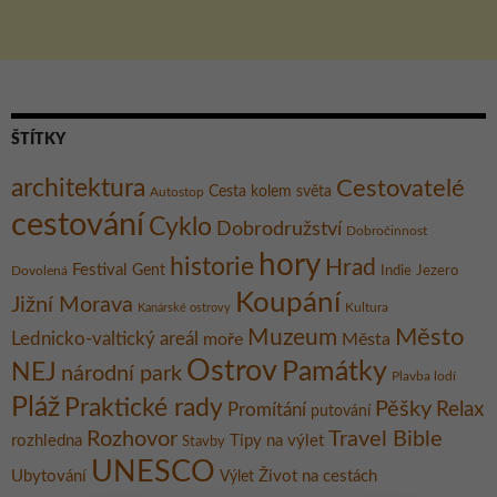
ŠTÍTKY
architektura
Cestovatelé
Cesta kolem světa
Autostop
cestování
Cyklo
Dobrodružství
Dobročinnost
hory
historie
Hrad
Festival
Gent
Dovolená
Indie
Jezero
Koupání
Jižní Morava
Kultura
Kanárské ostrovy
Město
Muzeum
Lednicko-valtický areál
moře
Města
Ostrov
Památky
NEJ
národní park
Plavba lodí
Pláž
Praktické rady
Pěšky
Relax
Promítání
putování
Rozhovor
Travel Bible
rozhledna
Tipy na výlet
Stavby
UNESCO
Ubytování
Život na cestách
Výlet