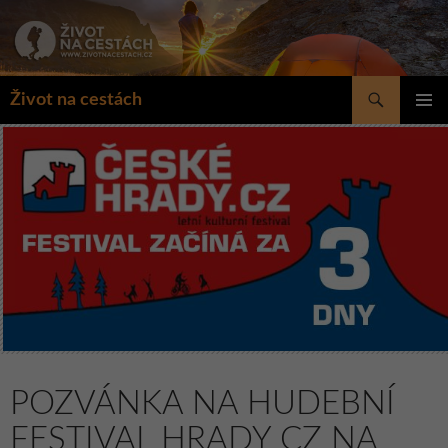
Přejít
k
obsahu
webu
Hledat
Život na cestách
ZÁKLAD
NAVIGA
MENU
POZVÁNKA NA HUDEBNÍ
FESTIVAL HRADY CZ NA