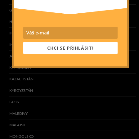
GRUZIE
HONG KONG
INDIE
INDONÉSIE
CHCI SE PŘIHLÁSIT!
JAPONSKO
KAMBODŽA
KAZACHSTÁN
KYRGYZSTÁN
LAOS
MALEDIVY
MALAJSIE
MONGOLSKO