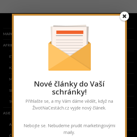
MAPA NAVŠTÍVENÝCH ZEMÍ
AFRIKA
ETIOPIE
KAPVERDY
MAROKO
Nové články do Vaší
schránky!
SENEGAL
Přihlašte se, a my Vám dáme vědět, když na
TUNISKO
ŽivotNaCestách.cz vyjde nový článek.
ASIE
Nebojte se. Nebudeme prudit marketingovými
ARMÉNIE
maily.
ČÍNA