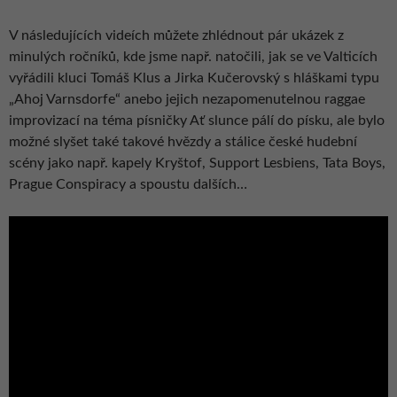
V následujících videích můžete zhlédnout pár ukázek z
minulých ročníků, kde jsme např. natočili, jak se ve Valticích
vyřádili kluci Tomáš Klus a Jirka Kučerovský s hláškami typu
„Ahoj Varnsdorfe“ anebo jejich nezapomenutelnou raggae
improvizací na téma písničky Ať slunce pálí do písku, ale bylo
možné slyšet také takové hvězdy a stálice české hudební
scény jako např. kapely Kryštof, Support Lesbiens, Tata Boys,
Prague Conspiracy a spoustu dalších…