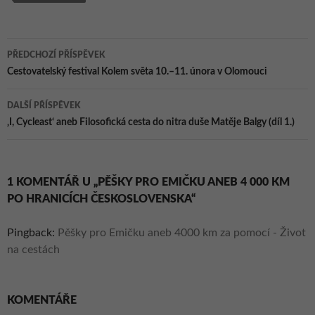
Navigace
PŘEDCHOZÍ PŘÍSPĚVEK
pro
Cestovatelský festival Kolem světa 10.–11. února v Olomouci
příspěvky
DALŠÍ PŘÍSPĚVEK
‚I, Cycleast‘ aneb Filosofická cesta do nitra duše Matěje Balgy (díl 1.)
1 KOMENTÁŘ U „PĚŠKY PRO EMIČKU ANEB 4 000 KM
PO HRANICÍCH ČESKOSLOVENSKA“
Pingback:
Pěšky pro Emičku aneb 4000 km za pomocí - Život
na cestách
KOMENTÁŘE