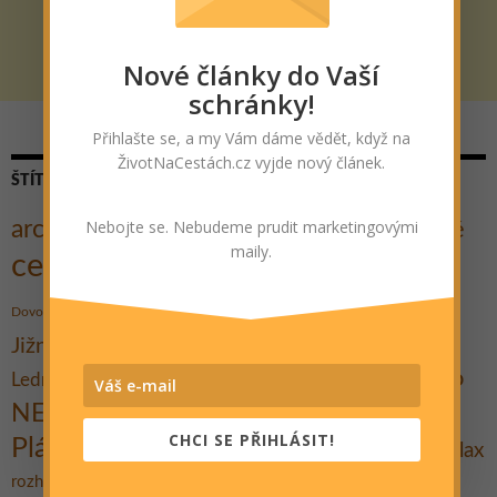
Nové články do Vaší
schránky!
Přihlašte se, a my Vám dáme vědět, když na
ŽivotNaCestách.cz vyjde nový článek.
ŠTÍTKY
Nebojte se. Nebudeme prudit marketingovými
architektura
Cestovatelé
Cesta kolem světa
Autostop
maily.
cestování
Cyklo
Dobrodružství
Dobročinnost
hory
historie
Hrad
Festival
Gent
Dovolená
Indie
Jezero
Koupání
Jižní Morava
Kultura
Kanárské ostrovy
Město
Muzeum
Lednicko-valtický areál
moře
Města
Ostrov
Památky
NEJ
národní park
Plavba lodí
CHCI SE PŘIHLÁSIT!
Pláž
Praktické rady
Pěšky
Relax
Promítání
putování
Rozhovor
Travel Bible
rozhledna
Tipy na výlet
Stavby