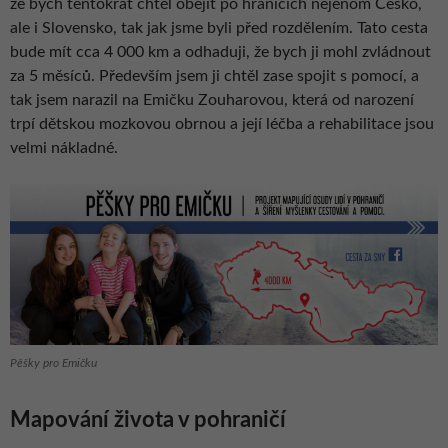
že bych tentokrát chtěl obejít po hranicích nejenom Česko,
ale i Slovensko, tak jak jsme byli před rozdělením. Tato cesta
bude mít cca 4 000 km a odhaduji, že bych ji mohl zvládnout
za 5 měsíců. Především jsem ji chtěl zase spojit s pomocí, a
tak jsem narazil na Emičku Zouharovou, která od narození
trpí dětskou mozkovou obrnou a její léčba a rehabilitace jsou
velmi nákladné.
Pěšky pro Emičku
Mapování života v pohraničí