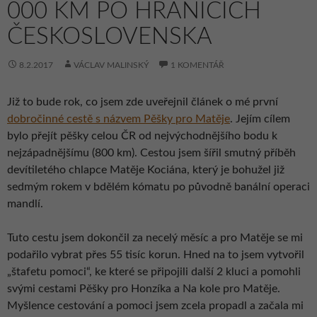
000 KM PO HRANICÍCH
ČESKOSLOVENSKA
8.2.2017
VÁCLAV MALINSKÝ
1 KOMENTÁŘ
Již to bude rok, co jsem zde uveřejnil článek o mé první
dobročinné cestě s názvem Pěšky pro Matěje
. Jejím cílem
bylo přejít pěšky celou ČR od nejvýchodnějšího bodu k
nejzápadnějšímu (800 km). Cestou jsem šířil smutný příběh
devítiletého chlapce Matěje Kociána, který je bohužel již
sedmým rokem v bdělém kómatu po původně banální operaci
mandlí.
Tuto cestu jsem dokončil za necelý měsíc a pro Matěje se mi
podařilo vybrat přes 55 tisíc korun. Hned na to jsem vytvořil
„štafetu pomoci“, ke které se připojili další 2 kluci a pomohli
svými cestami Pěšky pro Honzíka a Na kole pro Matěje.
Myšlence cestování a pomoci jsem zcela propadl a začala mi