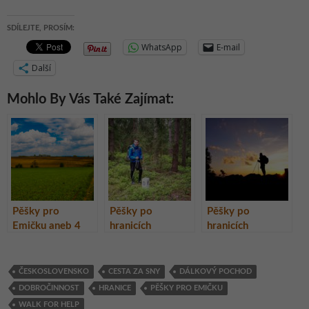
SDÍLEJTE, PROSÍM:
WhatsApp
E-mail
Další
Mohlo By Vás Také Zajímat:
Pěšky pro
Pěšky po
Pěšky po
Emičku aneb 4
hranicích
hranicích
000 km za
Československa
Československa
pomocí
pro dobrou věc –
pro dobrou věc –
1. měsíc
2. měsíc na cestě
ČESKOSLOVENSKO
CESTA ZA SNY
DÁLKOVÝ POCHOD
DOBROČINNOST
HRANICE
PĚŠKY PRO EMIČKU
WALK FOR HELP