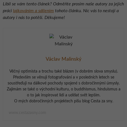
Líbil se vám tento článek? Odměňte prosím naše autory za jejich
práci
lajkováním a sdílením
tohoto článku. Nic vás to nestojí a
autory i nás to potěší. Děkujeme!
Václav Malinský
Věčný optimista a trochu také blázen (v dobrém slova smyslu).
Především se věnuji fotografování a v posledních letech se
soustřeďuji na dálkové pochody spojené s dobročinnými úmysly.
Zajímám se také o východní kulturu, o buddhismus, hinduismus a
o to jak inspirovat lidi a udělat svět lepším.
O mých dobročinných projektech píšu blog Cesta za sny.
www.cestazasny.com