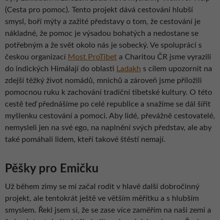
(Cesta pro pomoc). Tento projekt dává cestování hlubší
smysl, boří mýty a zažité představy o tom, že cestování je
nákladné, že pomoc je výsadou bohatých a nedostane se
potřebným a že svět okolo nás je sobecký. Ve spolupráci s
českou organizací
Most ProTibet
a Charitou ČR jsme vyrazili
do indických Himálají do oblasti
Ladakh
s cílem upozornit na
zdejší těžký život nomádů, mnichů a zároveň jsme přiložili
pomocnou ruku k zachování tradiční tibetské kultury. O této
cestě teď přednášíme po celé republice a snažíme se dál šířit
myšlenku cestování a pomoci. Aby lidé, převážně cestovatelé,
nemysleli jen na své ego, na naplnění svých představ, ale aby
také pomáhali lidem, kteří takové štěstí nemají.
Pěšky pro Emičku
Už během zimy se mi začal rodit v hlavě další dobročinný
projekt, ale tentokrát ještě ve větším měřítku a s hlubším
smyslem. Řekl jsem si, že se zase více zaměřím na naši zemi a