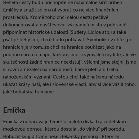
Během cesty budu pochopitelně maximálně šířit příběh
Emičky a snažit se pro ni vybrat co nejvíce finančních
prostředků. Kromě toho chci celou cestu pečlivě
dokumentovat a navštěvovat významná místa v pohraničí,
připomínat historické události (Sudety, Lidice atp.) a také
psát příběhy lidí, které budu potkávat. Symbolika v chůzi po
hranicích je v tom, že chci na hranice poukázat jako na
pouhou čáru na mapě, kterou jsme si vymysleli my lidé, ale ve
skutečnosti žádné hranice neexistují, všichni jsme stejní, jsme
si rovni a nezáleží na národnosti, barvě pleti ani třeba
náboženském vyznání. Cestou chci také našemu národu
ukázat krásy naší, ale i slovenské vlasti, aby si více vážili toho,
jaké bohatství tu máme.
Emička
Emička Zouharová je téměř osmiletá dívka trpící dětskou
mozkovou obrnou, kterou dostala „do vínku“ při porodu.
Bohužel svůj díl viny nese i lékařský personál, který se