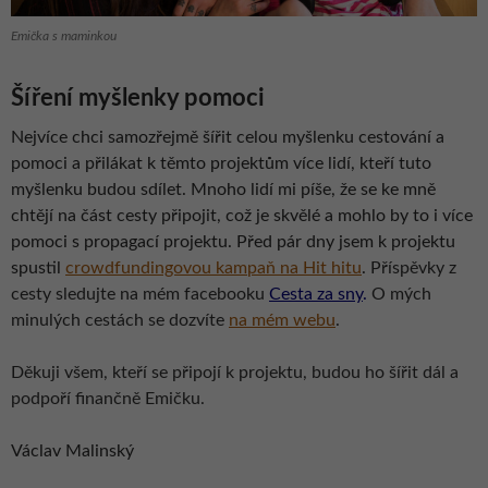
Emička s maminkou
Šíření myšlenky pomoci
Nejvíce chci samozřejmě šířit celou myšlenku cestování a
pomoci a přilákat k těmto projektům více lidí, kteří tuto
myšlenku budou sdílet. Mnoho lidí mi píše, že se ke mně
chtějí na část cesty připojit, což je skvělé a mohlo by to i více
pomoci s propagací projektu. Před pár dny jsem k projektu
spustil
crowdfundingovou kampaň na Hit hitu
.
Příspěvky z
cesty sledujte na mém facebooku
Cesta za sny
.
O mých
minulých cestách se dozvíte
na mém webu
.
Děkuji všem, kteří se připojí k projektu, budou ho šířit dál a
podpoří finančně Emičk
u.
Václav Malinský