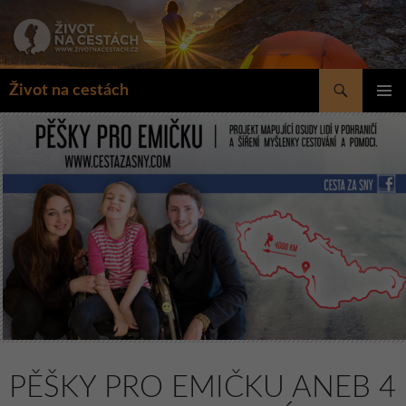
Přejít
k
obsahu
webu
Hledat
Život na cestách
ZÁKLAD
NAVIGA
MENU
PĚŠKY PRO EMIČKU ANEB 4