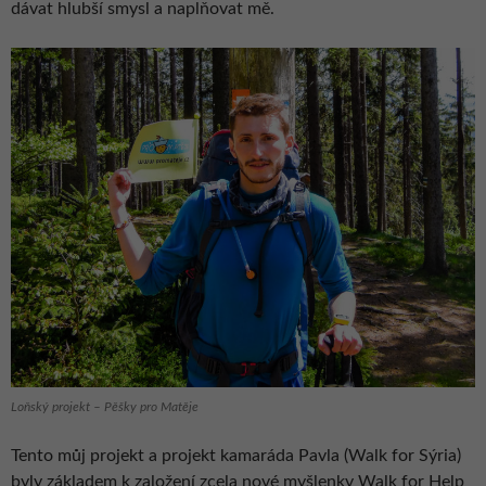
dávat hlubší smysl a naplňovat mě.
Loňský projekt – Pěšky pro Matěje
Tento můj projekt a projekt kamaráda Pavla (Walk for Sýria)
byly základem k založení zcela nové myšlenky Walk for Help