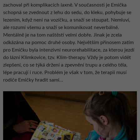
zachoval při komplikacích laxně. V současnosti je Emička
schopná se zvednout z lehu do sedu, do kleku, pohybuje se
lezením, když není na vozíčku, a snaží se stoupat. Nemluví,
ale rozumí všemu a snaží se komunikovat neverbálně.
Mentálně je na tom naštěstí velmi dobře. Jinak je zcela
odkázána na pomoc druhé osoby. Největším přínosem zatím
pro Emičku byla intenzivní neurorehabilitace, za kterou jezdí
do lázní Klimkovice, tzv. Klim-therapy. Vždy je potom vidět
zlepšení, co se týká držení a zpevnění trupu a celého těla,
lépe pracují i ruce. Problém je však v tom, že terapii musí
rodiče Emičky hradit sami…