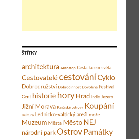
ŠTÍTKY
architektura
Cesta kolem světa
Autostop
cestování
Cestovatelé
Cyklo
Dobrodružství
Festival
Dobročinnost
Dovolená
hory
historie
Hrad
Gent
Indie
Jezero
Koupání
Jižní Morava
Kanárské ostrovy
Lednicko-valtický areál
moře
Kultura
Město
NEJ
Muzeum
Města
Ostrov
Památky
národní park