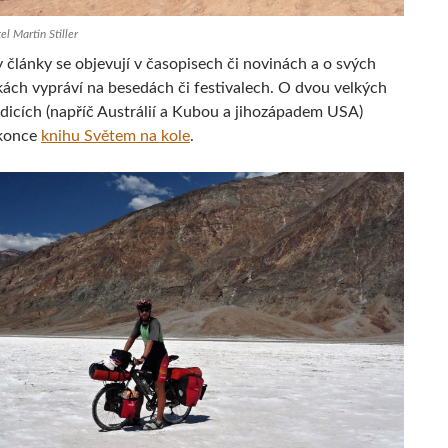
l Martin Stiller
 články se objevují v časopisech či novinách a o svých
kách vypráví na besedách či festivalech. O dvou velkých
dicích (napříč Austrálií a Kubou a jihozápadem USA)
okonce
knihu Světem na kole
.