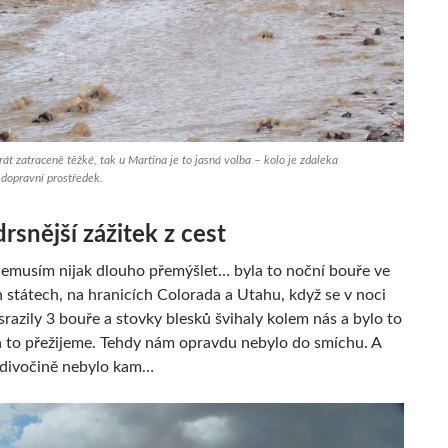
krát zatraceně těžké, tak u Martina je to jasná volba – kolo je zdaleka
 dopravní prostředek.
drsnější zážitek z cest
nemusím nijak dlouho přemýšlet… byla to noční bouře ve
 státech, na hranicích Colorada a Utahu, když se v noci
razily 3 bouře a stovky blesků švihaly kolem nás a bylo to
a to přežijeme. Tehdy nám opravdu nebylo do smíchu. A
é divočině nebylo kam…