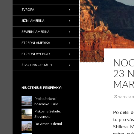
EVROPA
JIŽNÍ AMERIKA
SEVERNÍ AMERIKA
STŘEDNÍ AMERIKA
STŘEDNÍ VÝCHOD
NOC
ŽIVOT NA CESTÁCH
23 
MAR
NEJČTENĚJŠÍ PŘÍSPĚVKY:
16.12.20
Proč dát šanci
bosenské Tuzle
Pískovna Sekule,
Po delší 
Slovensko
tu pro vá
Do Athén s dětmi
Stillera. 