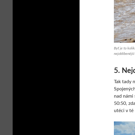
Byť je to koli
nejoblíbenější
5. Nej
Tak tady 
Spojených
nad námi s
50:50, zd
utéci v t