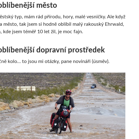
oblíbenější město
stský typ, mám rád přírodu, hory, malé vesničky. Ale když
na město, tak jsem si hodně oblíbil malý rakouský Ehrwald,
ň, kde jsem téměř 10 let žil, je moc fajn.
oblíbenější dopravní prostředek
ně kolo… to jsou mi otázky, pane novináři (úsměv).