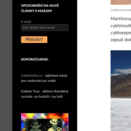
UPOZORNĚNÍ NA NOVÉ
Cyklocestovate
ČLÁNKY E-MAILEM!
Martinovy
E-mail:
cyklotoul
cykloexpe
sepsal d
DOPORUČUJEME:
Cestovinky.cz -
zajímavá místa
pro cestování po světě
Extrem Tour - aktivní dovolená
na kole, na horách i na lodi