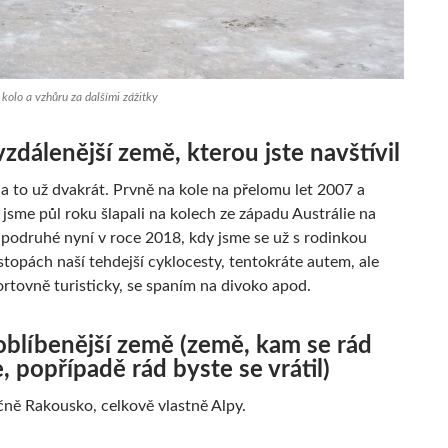
kolo a vzhůru za dalšími zážitky
vzdálenější země, kterou jste navštívil
 a to už dvakrát. Prvně na kole na přelomu let 2007 a
jsme půl roku šlapali na kolech ze západu Austrálie na
 podruhé nyní v roce 2018, kdy jsme se už s rodinkou
stopách naší tehdejší cyklocesty, tentokráte autem, ale
ortovně turisticky, se spaním na divoko apod.
oblíbenější země (země, kam se rád
e, popřípadě rád byste se vrátil)
ně Rakousko, celkově vlastně Alpy.