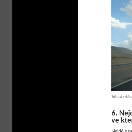
Taková cyklov
6. Nej
ve kte
Nejdéle na