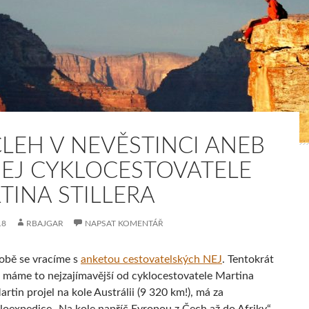
LEH V NEVĚSTINCI ANEB
NEJ CYKLOCESTOVATELE
TINA STILLERA
18
RBAJGAR
NAPSAT KOMENTÁŘ
době se vracíme s
anketou cestovatelských NEJ
. Tentokrát
s máme to nejzajímavější od cyklocestovatele Martina
Martin projel na kole Austrálii (9 320 km!), má za