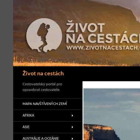
Přejít
k
obsahu
webu
Hledat
Život na cestách
Cestovatelský portál pro
opravdové cestovatele.
MAPA NAVŠTÍVENÝCH ZEMÍ
AFRIKA
ASIE
AUSTRÁLIE A OCEÁNIE