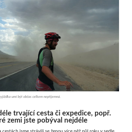
yjížďka umí být občas celkem nepříjemná.
déle trvající cesta či expedice, popř.
ré zemi jste pobýval nejdéle
 cestách jsme strávili se ženou více něž půl roku v sedle