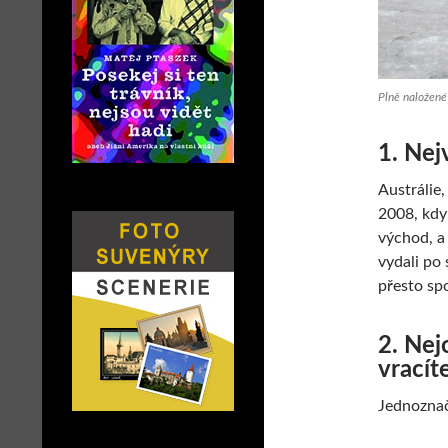
Plně naložené 
1. Nej
Austrálie,
2008, kdy 
východ, a
vydali po 
přesto sp
2. Nej
vracít
Jednoznač