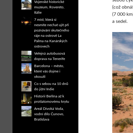
sebou cyk
Vojenské historické
(což obná
muzeum, Rovereto,
Itálie
(7 000 km
7 míst, která si
a sedel.
nesmíte nechat ujít při
poznávání skutečného
ráje na ostrově La
Palma na Kanárských
ostrovech
Veřejná autobusová
doprava na Tenerife
Barcelona – město,
které vás dojme i
okouzlí
Co s sebou na 10 dnů
do jižní Indie
Historií Berlína až k
protiatomovému krytu
Areál Divoká Voda,
vodní dílo Čunovo,
Bratislava