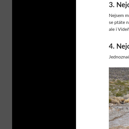
3. Nej
Nejsem mě
se ptáte 
ale i Víde
4. Nej
Jednoznač