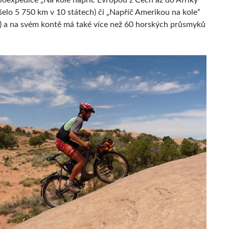
loexpedice „Na kole napříč Evropou z Čech až do Afriky“
šelo 5 750 km v 10 státech) či „Napříč Amerikou na kole“
) a na svém kontě má také více než 60 horských průsmyků