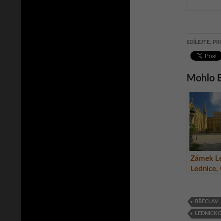
SDÍLEJTE, PR
Mohlo B
Zámek Le
Lednice,
republik
BŘECLAV
LEDNICKO