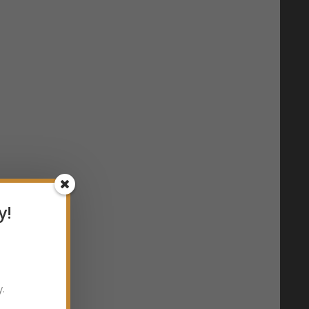
y!
y.