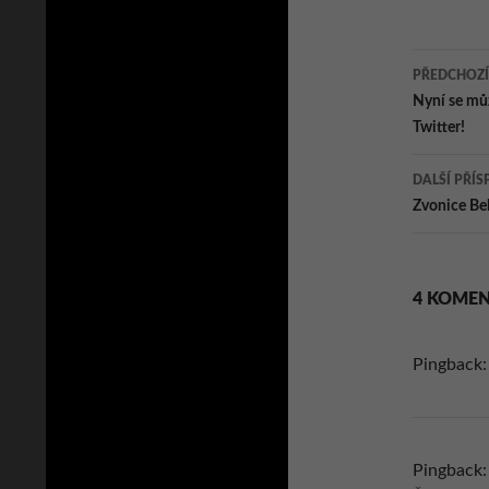
Navig
PŘEDCHOZÍ
pro
Nyní se můž
Twitter!
přísp
DALŠÍ PŘÍS
Zvonice Bel
4 KOMEN
Pingback
Pingback