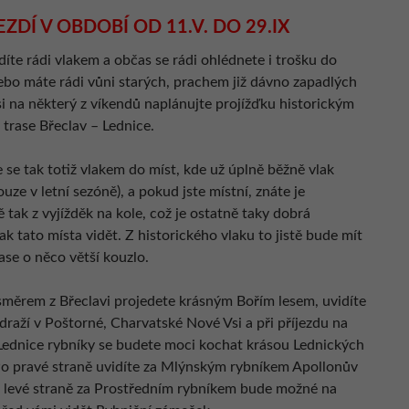
EZDÍ V OBDOBÍ OD 11.V. DO 29.IX
íte rádi vlakem a občas se rádi ohlédnete i trošku do
nebo máte rádi vůni starých, prachem již dávno zapadlých
si na některý z víkendů naplánujte projížďku historickým
 trase Břeclav – Lednice.
 se tak totiž vlakem do míst, kde už úplně běžně vlak
ouze v letní sezóně), a pokud jste místní, znáte je
tak z vyjížděk na kole, což je ostatně taky dobrá
jak tato místa vidět. Z historického vlaku to jistě bude mít
zase o něco větší kouzlo.
 směrem z Břeclavi projedete krásným Bořím lesem, uvidíte
draží v Poštorné, Charvatské Nové Vsi a při příjezdu na
Lednice rybníky se budete moci kochat krásou Lednických
Po pravé straně uvidíte za Mlýnským rybníkem Apollonův
 levé straně za Prostředním rybníkem bude možné na