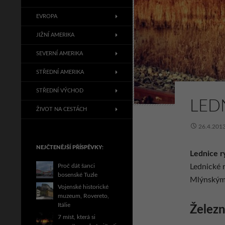
EVROPA
JIŽNÍ AMERIKA
SEVERNÍ AMERIKA
STŘEDNÍ AMERIKA
STŘEDNÍ VÝCHOD
LED
ŽIVOT NA CESTÁCH
26.4.201
NEJČTENĚJŠÍ PŘÍSPĚVKY:
Lednice r
Proč dát šanci
Lednické 
bosenské Tuzle
Mlýnským 
Vojenské historické
muzeum, Rovereto,
Itálie
Železn
7 míst, která si