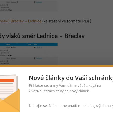
 vlaků Břeclav – Lednice
(ke stažení ve formátu PDF)
y vlaků směr Lednice – Břeclav
Nové články do Vaší schránk
Přihlašte se, a my Vám dáme vědět, když na
ŽivotNaCestách.cz vyjde nový článek.
Nebojte se. Nebudeme prudit marketingovými mail
 vlaků Lednice – Břeclav
(ke stažení ve formátu PDF)