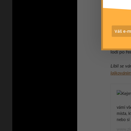
Ledni
Při návšt
velkou fr
můžete si
povozu s 
lodí po ře
Líbil se v
lajkováním
vámi vš
místa, k
nebo si 
www.ziv