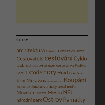
ŠTÍTKY
architektura
Cesta kolem světa
Autostop
cestování
Cestovatelé
Cyklo
Dobrodružství
Festival
Dobročinnost
Dovolená
hory
historie
Hrad
Gent
Indie
Jezero
Koupání
Jižní Morava
Kanárské ostrovy
Lednicko-valtický areál
moře
Kultura
Město
NEJ
Muzeum
Města
Ostrov
Památky
národní park