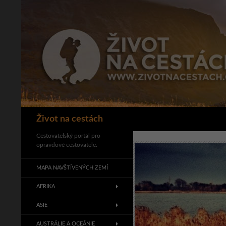
Přejít
k
obsahu
webu
Hledat
Život na cestách
Cestovatelský portál pro
opravdové cestovatele.
MAPA NAVŠTÍVENÝCH ZEMÍ
AFRIKA
ASIE
AUSTRÁLIE A OCEÁNIE