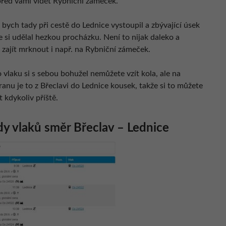
řed vámi vidět Rybniční zámeček.
bych tady při cestě do Lednice vystoupil a zbývající úsek
 si udělal hezkou procházku. Není to nijak daleko a
 zajít mrknout i např. na Rybniční zámeček.
 vlaku si s sebou bohužel nemůžete vzít kola, ale na
anu je to z Břeclavi do Lednice kousek, takže si to můžete
 kdykoliv příště.
y vlaků směr Břeclav – Lednice