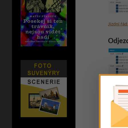
Jízdní řád
Odjezd
Jízdní řád