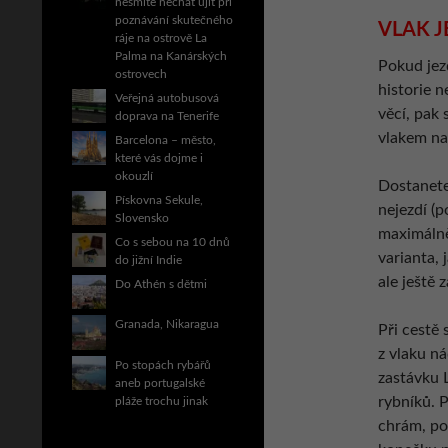
nesmíte nechat ujít při
poznávání skutečného
VLAK J
ráje na ostrově La
Palma na Kanárských
Pokud jezd
ostrovech
historie 
Veřejná autobusová
věcí, pak 
doprava na Tenerife
vlakem na
Barcelona – město,
které vás dojme i
okouzlí
Dostanete
Pískovna Sekule,
nejezdí (p
Slovensko
maximálně 
Co s sebou na 10 dnů
varianta, 
do jižní Indie
ale ještě 
Do Athén s dětmi
Granada, Nikaragua
Při cestě
z vlaku ná
Po stopách rybářů
zastávku 
aneb portugalské
rybníků. 
pláže trochu jinak
chrám, po