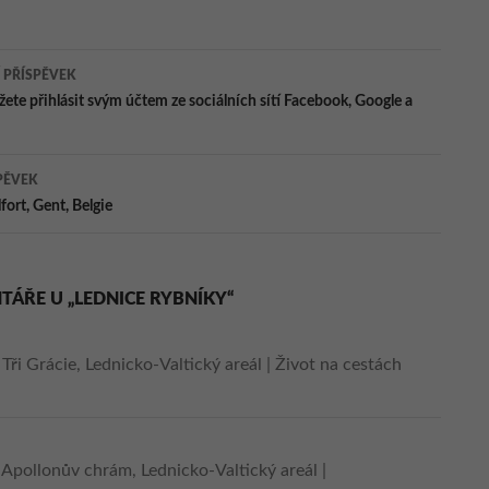
ace
 PŘÍSPĚVEK
ete přihlásit svým účtem ze sociálních sítí Facebook, Google a
ěvky
PĚVEK
fort, Gent, Belgie
TÁŘE U „LEDNICE RYBNÍKY“
:
Tři Grácie, Lednicko-Valtický areál | Život na cestách
:
Apollonův chrám, Lednicko-Valtický areál |