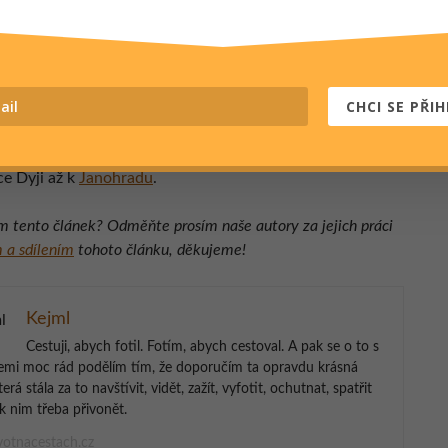
ce
ěvě Lednice si zajděte určitě prohlédnout
zámek Lednice
s
CHCI SE PŘIH
ancouzskou zahradou a původním krásným skleníkem,
 udělat hezkou procházku k Minaretu, projížďku na
koňmi a na závěr se můžete přesunout na hezkou vyjížďku
ce Dyji až k
Janohradu
.
ám tento článek? Odměňte prosím naše autory za jejich práci
 a sdílením
tohoto článku, děkujeme!
Kejml
Cestuji, abych fotil. Fotím, abych cestoval. A pak se o to s
emi moc rád podělím tím, že doporučím ta opravdu krásná
terá stála za to navštívit, vidět, zažít, vyfotit, ochutnat, spatřit
k nim třeba přivonět.
otnacestach.cz