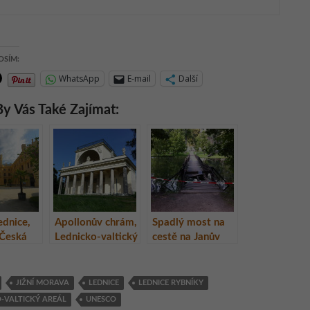
OSÍM:
WhatsApp
E-mail
Další
y Vás Také Zajímat:
dnice,
Apollonův chrám,
Spadlý most na
 Česká
Lednicko-valtický
cestě na Janův
a
areál
hrad, Lednicko-
valtický areál,
Česká republika
JIŽNÍ MORAVA
LEDNICE
LEDNICE RYBNÍKY
-VALTICKÝ AREÁL
UNESCO