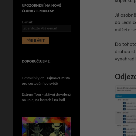
kopečku p
UPOZORNĚNÍ NA NOVÉ
ČLÁNKY E-MAILEM!
Já osobně 
do Lednice
E-mail:
můžete se
Do tohoto
druhou str
vynahradit
DOPORUČUJEME:
Odjezd
Cestovinky.cz -
zajímavá místa
pro cestování po světě
Extrem Tour - aktivní dovolená
na kole, na horách i na lodi