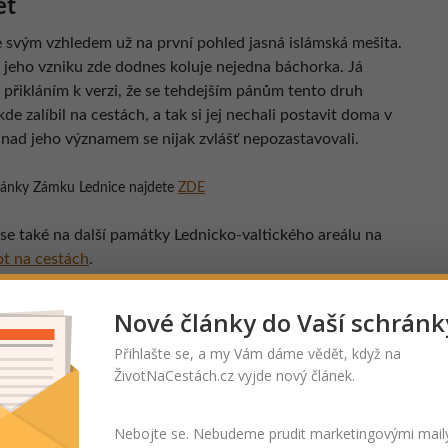
et
e svým vzhledem už na první pohled jasná islámská mešita.
jeho vzniku zde dodnes koluje nejedna báchorka. Já
 přikláním k verzi, že se tehdejším pánům tento druh
de zalíbil na cestách, a tak si jej nechali postavit doma v
 nad jeho významem se nijak zvlášť nepozastavovali.
tránky Zámku Lednice najdete
ZDE
 se také na další památky Lednicko-valtického areálu na
ot na cestách
.
ty id=“10″]
Nové články do Vaší schránk
Přihlašte se, a my Vám dáme vědět, když na
íce informací:
Wikipedia
, foto: Robert Janík).
ŽivotNaCestách.cz vyjde nový článek.
ám tento článek? Odměňte prosím naše autory za jejich práci
 a sdílením
tohoto článku, děkujeme!
Nebojte se. Nebudeme prudit marketingovými mail