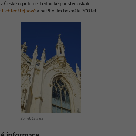
 České republice. Lednické panství získali
9
Lichtenštejnové
a patřilo jim bezmála 700 let.
Zámek Lednice
é informace