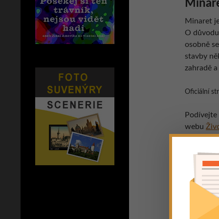
Minar
Minaret j
O důvodu 
osobně se
stavby něk
zahradě a
Oficiální s
Podívejte
webu
Živ
[wpgmappi
(Zdroj a v
Líbil se v
lajkováním