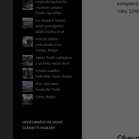
Vojenské technické
komplexy v
muzeum Lešany,
roku 124
Česká republika
Po stopách rybářů
aneb portugalské
pláže trochu jinak
Port of Ghent -
industriální tvář
Gentu, Belgie
Stěna Trollů výhledem
z vrcholu vyrazí dech
Kostel svatého
Mikuláše, Gent, Belgie
Proč dát šanci
bosenské Tuzle
Gent, Belgie
UPOZORNĚNÍ NA NOVÉ
ČLÁNKY E-MAILEM!
Obecn