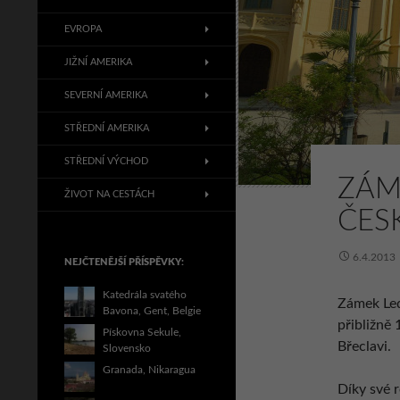
EVROPA
JIŽNÍ AMERIKA
SEVERNÍ AMERIKA
STŘEDNÍ AMERIKA
STŘEDNÍ VÝCHOD
ZÁM
ŽIVOT NA CESTÁCH
ČES
6.4.2013
NEJČTENĚJŠÍ PŘÍSPĚVKY:
Katedrála svatého
Zámek Led
Bavona, Gent, Belgie
přibližně
Pískovna Sekule,
Břeclavi.
Slovensko
Granada, Nikaragua
Díky své r