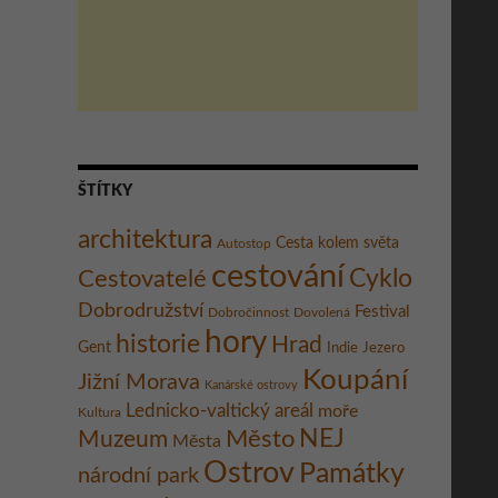
ŠTÍTKY
architektura
Cesta kolem světa
Autostop
cestování
Cestovatelé
Cyklo
Dobrodružství
Festival
Dobročinnost
Dovolená
hory
historie
Hrad
Gent
Indie
Jezero
Koupání
Jižní Morava
Kanárské ostrovy
Lednicko-valtický areál
moře
Kultura
Město
NEJ
Muzeum
Města
Ostrov
Památky
národní park