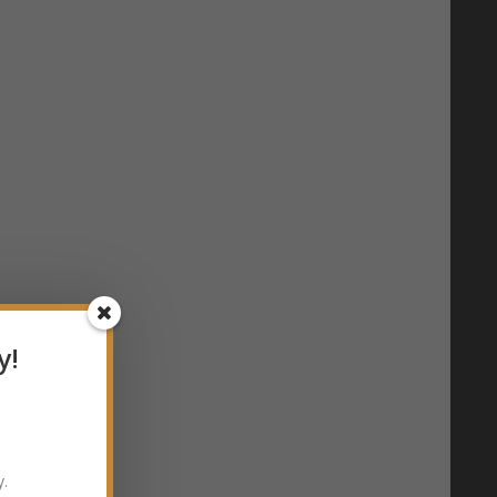
y!
y.