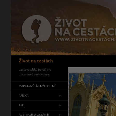
Přejít
k
obsahu
webu
Hledat
Život na cestách
Cestovatelský portál pro
opravdové cestovatele.
MAPA NAVŠTÍVENÝCH ZEMÍ
AFRIKA
ASIE
AUSTRÁLIE A OCEÁNIE