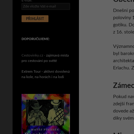
E-mail:
Dnešní po
poloviny 1
gotiku. D
z 16. stol
DOPORUČUJEME:
Významnou
byl barok
Cestovinky.cz -
zajímavá místa
architekt
pro cestování po světě
Erlachu. 
Extrem Tour - aktivní dovolená
na kole, na horách i na lodi
Zámec
Pokud navš
zdejší fr
dovede až 
díky svém