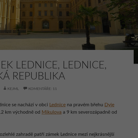
EK LEDNICE, LEDNICE,
KÁ REPUBLIKA
KEJML
KOMENTÁŘE: 11
nice se nachází v obci
Lednice
na pravém břehu
Dyje
 12 km východně od
Mikulova
a 9 km severozápadně od
ozlehlé zahradě patří zámek Lednice mezi nejkrásnější