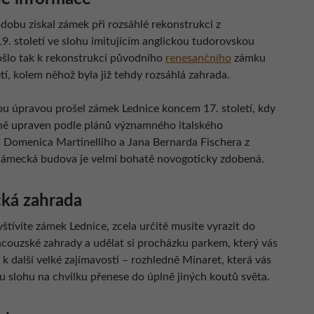
dobu získal zámek při rozsáhlé rekonstrukci z
9. století ve slohu imitujícím anglickou tudorovskou
ošlo tak k rekonstrukci původního
renesančního
zámku
etí, kolem něhož byla již tehdy rozsáhlá zahrada.
 úpravou prošel zámek Lednice koncem 17. století, kdy
ně upraven podle plánů významného italského
a Domenica Martinelliho a Jana Bernarda Fischera z
Zámecká budova je velmi bohatě novogoticky zdobená.
ká zahrada
tívíte zámek Lednice, zcela určitě musíte vyrazit do
ancouzské zahrady a udělat si procházku parkem, který vás
k další velké zajímavosti – rozhledně Minaret, která vás
u slohu na chvilku přenese do úplně jiných koutů světa.