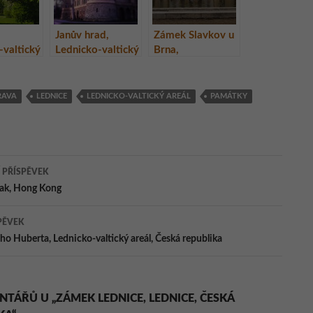
Janův hrad,
Zámek Slavkov u
-valtický
Lednicko-valtický
Brna,
areál, Česká
Jihomoravský
republika
kraj
RAVA
LEDNICE
LEDNICKO-VALTICKÝ AREÁL
PAMÁTKY
ace
 PŘÍSPĚVEK
eak, Hong Kong
ěvky
PĚVEK
ho Huberta, Lednicko-valtický areál, Česká republika
NTÁŘŮ U „ZÁMEK LEDNICE, LEDNICE, ČESKÁ