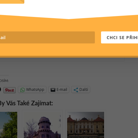
Kejml
Cestuji, abych fotil. Fotím, abych cestoval. A pak se o to s
emi moc rád podělím tím, že doporučím ta opravdu krásná
terá stála za to navštívit, vidět, zažít, vyfotit, ochutnat, spatřit
CHCI SE PŘIH
k nim třeba přivonět.
otnacestach.cz
OSÍM:
WhatsApp
E-mail
Další
y Vás Také Zajímat: