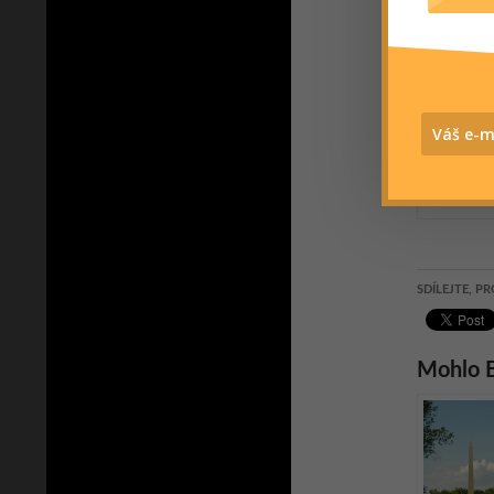
vámi vš
místa, k
nebo si 
www.ziv
SDÍLEJTE, PR
Mohlo B