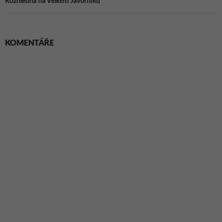
Rozhledna na Velkém Javorníku
KOMENTÁŘE