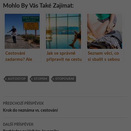
Mohlo By Vás Také Zajímat:
Cestování
Jak se správně
Seznam věcí, co
zadarmo? Ale
připravit na cestu
si sbalit s sebou
jistě, stopem.
do ciziny?
na cestu –
formulář ke
stažení ZDARMA!
AUTOSTOP
STOPEM
STOPOVÁNÍ
Navigace
PŘEDCHOZÍ PŘÍSPĚVEK
pro
Krok do neznáma vs. cestování
příspěvky
DALŠÍ PŘÍSPĚVEK