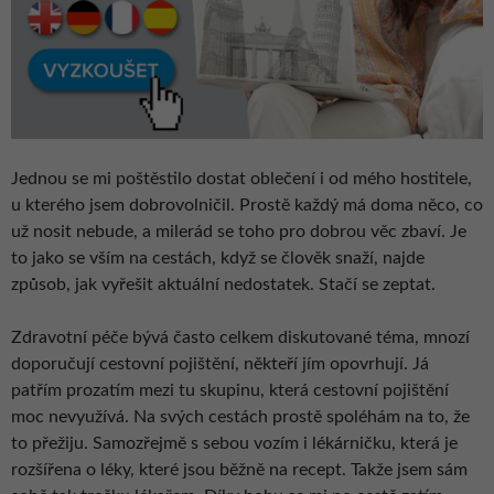
Jednou se mi poštěstilo dostat oblečení i od mého hostitele,
u kterého jsem dobrovolničil. Prostě každý má doma něco, co
už nosit nebude, a milerád se toho pro dobrou věc zbaví. Je
to jako se vším na cestách, když se člověk snaží, najde
způsob, jak vyřešit aktuální nedostatek. Stačí se zeptat.
Zdravotní péče bývá často celkem diskutované téma, mnozí
doporučují cestovní pojištění, někteří jím opovrhují. Já
patřím prozatím mezi tu skupinu, která cestovní pojištění
moc nevyužívá. Na svých cestách prostě spoléhám na to, že
to přežiju. Samozřejmě s sebou vozím i lékárničku, která je
rozšířena o léky, které jsou běžně na recept. Takže jsem sám