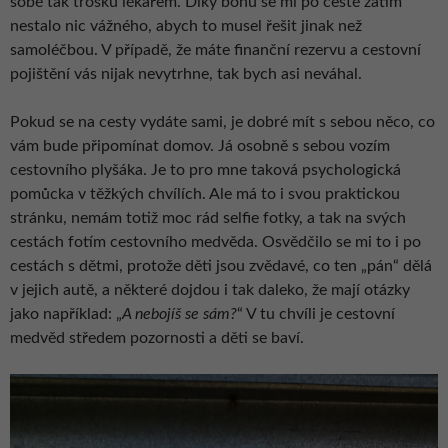
sobě tak trošku lékařem. Díky bohu se mi po cestě zatím
nestalo nic vážného, abych to musel řešit jinak než
samoléčbou. V případě, že máte finanční rezervu a cestovní
pojištění vás nijak nevytrhne, tak bych asi neváhal.
Pokud se na cesty vydáte sami, je dobré mít s sebou něco, co
vám bude připomínat domov. Já osobně s sebou vozím
cestovního plyšáka. Je to pro mne taková psychologická
pomůcka v těžkých chvílích. Ale má to i svou praktickou
stránku, nemám totiž moc rád selfie fotky, a tak na svých
cestách fotím cestovního medvěda. Osvědčilo se mi to i po
cestách s dětmi, protože děti jsou zvědavé, co ten „pán“ dělá
v jejich autě, a některé dojdou i tak daleko, že mají otázky
jako například: „
A nebojíš se sám?
“ V tu chvíli je cestovní
medvěd středem pozornosti a děti se baví.