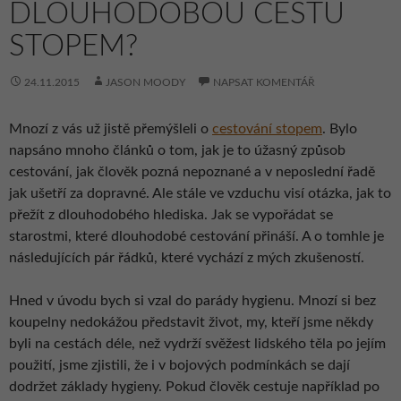
DLOUHODOBOU CESTU
STOPEM?
24.11.2015
JASON MOODY
NAPSAT KOMENTÁŘ
Mnozí z vás už jistě přemýšleli o
cestování stopem
. Bylo
napsáno mnoho článků o tom, jak je to úžasný způsob
cestování, jak člověk pozná nepoznané a v neposlední řadě
jak ušetří za dopravné. Ale stále ve vzduchu visí otázka, jak to
přežít z dlouhodobého hlediska. Jak se vypořádat se
starostmi, které dlouhodobé cestování přináší. A o tomhle je
následujících pár řádků, které vychází z mých zkušeností.
Hned v úvodu bych si vzal do parády hygienu. Mnozí si bez
koupelny nedokážou představit život, my, kteří jsme někdy
byli na cestách déle, než vydrží svěžest lidského těla po jejím
použití, jsme zjistili, že i v bojových podmínkách se dají
dodržet základy hygieny. Pokud člověk cestuje například po