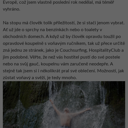
Evropě, což jsem vlastně poslední rok nedělal, má téměř
vyhráno.
Na stopu má člověk tolik příležitostí, že si stačí jenom vybrat.
Ať už jde o sprchy na benzínkách nebo o toalety v
obchodních domech. A když už by člověk opravdu toužil po
opravdové koupelně s voňavým ručníkem, tak už přece určitě
zná jednu ze stránek, jako je Couchsurfing, HospitalityClub a
jim podobné. Věřte, že než vás hostitel pustí do své postele
nebo na svůj gauč, koupelnu vám zaručeně neodepře. A
stejně tak jsem si i několikrát pral své oblečení. Možností, jak
zůstat voňavý a svěží, je tedy mnoho.