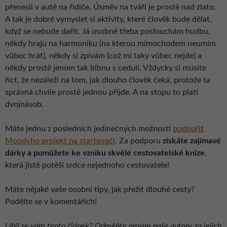
přenesli v autě na řidiče. Úsměv na tváři je prostě nad zlato.
A tak je dobré vymyslet si aktivity, které člověk bude dělat,
když se nebude dařit. Já osobně třeba poslouchám hudbu,
někdy hraju na harmoniku (na kterou mimochodem neumím
vůbec hrát), někdy si zpívám (což mi taky vůbec nejde) a
někdy prostě jenom tak blbnu s cedulí. Vždycky si musíte
říct, že nezáleží na tom, jak dlouho člověk čeká, protože ta
správná chvíle prostě jednou přijde. A na stopu to platí
dvojnásob.
Máte jednu z posledních jedinečných možností
podpořit
Moodyho projekt na startovači
. Za podporu
získáte zajímavé
dárky a pomůžete ke vzniku skvělé cestovatelské knize
,
která jistě potěší srdce nejednoho cestovatele!
Máte nějaké vaše osobní tipy, jak přežít dlouhé cesty?
Podělte se v komentářích!
Líbil se vám tento článek? Odměňte prosím naše autory za jejich