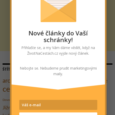
Nové články do Vaší
schránky!
Přihlašte se, a my Vám dáme vědět, když na
ŽivotNaCestách.cz vyjde nový článek.
Nebojte se. Nebudeme prudit marketingovými
ŠTÍTKY
maily.
architektura
Cestovatelé
Cesta kolem světa
Autostop
cestování
Cyklo
Dobrodružství
Dobročinnost
hory
historie
Hrad
Festival
Gent
Dovolená
Indie
Jezero
Koupání
Jižní Morava
Kultura
Kanárské ostrovy