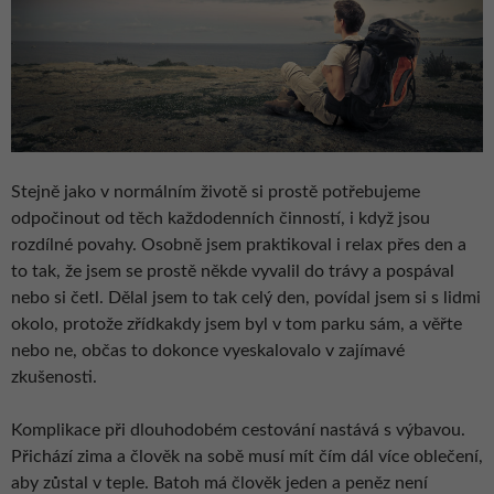
Stejně jako v normálním životě si prostě potřebujeme
odpočinout od těch každodenních činností, i když jsou
rozdílné povahy. Osobně jsem praktikoval i relax přes den a
to tak, že jsem se prostě někde vyvalil do trávy a pospával
nebo si četl. Dělal jsem to tak celý den, povídal jsem si s lidmi
okolo, protože zřídkakdy jsem byl v tom parku sám, a věřte
nebo ne, občas to dokonce vyeskalovalo v zajímavé
zkušenosti.
Komplikace při dlouhodobém cestování nastává s výbavou.
Přichází zima a člověk na sobě musí mít čím dál více oblečení,
aby zůstal v teple. Batoh má člověk jeden a peněz není