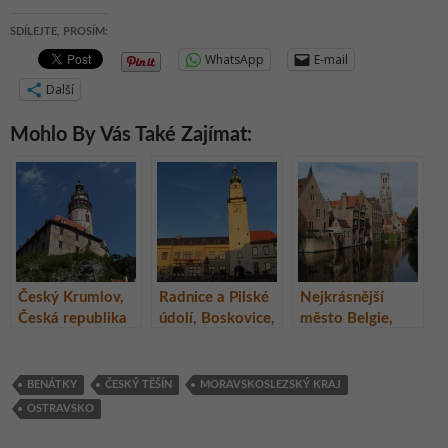
SDÍLEJTE, PROSÍM:
WhatsApp
E-mail
Další
Mohlo By Vás Také Zajímat:
Český Krumlov,
Radnice a Pilské
Nejkrásnější
Česká republika
údolí, Boskovice,
město Belgie,
Jihomoravský
Bruggy na vodě
kraj
BENÁTKY
ČESKÝ TĚŠÍN
MORAVSKOSLEZSKÝ KRAJ
OSTRAVSKO