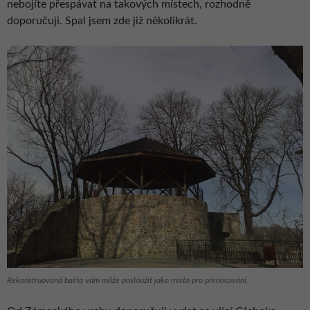
nebojíte přespávat na takových místech, rozhodně
doporučuji. Spal jsem zde již několikrát.
Rekonstruovaná bašta vám může posloužit jako místo pro přenocování.