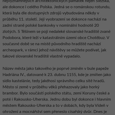
nejvýznamnějších architektonických památek nejen Slezska,
ale dokonce i celého Polska. Jedná se o románskou rotundu,
která byla dle dostupných zdrojů vybudována někdy v
průběhu 11. století. Její vyobrazení se dokonce nachází na
zadní straně polské bankovky v nominální hodnotě 20
zlotých. S Těšínem se pojí nedaleké slovanské hradiště zvané
Podobora, které leží v katastrálním území obce Chotěbuz. V
současné době se na místě původního hradiště nachází
archeopark, v rámci jehož návštěvy se můžete podívat, jak
takové slovanské hradiště vlastně vypadalo.
Název města jako takového je poprvé zmíněn v bule papeže
Hadriána IV., datované k 23. dubnu 1155, kde je zmíňen jako
sídlo kastelánie, tedy jakéhosi správního celku sítě hradů.
Město si země v průběhu věků přehazovaly jako horký
brambor. Bylo součástí polského státu, zemí Koruny české a
poté i Rakousko-Uherska. Jednu dobu byl dokonce i hlavním
městem Rakousko-Uherska a to v dobách, kdy byla Vídeň v
ohrožení a mocnářství sem přeneslo císařský dvůr. Dnes je