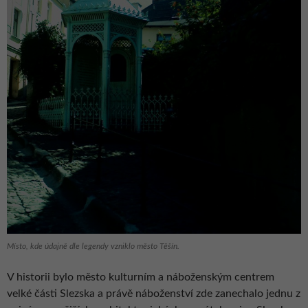
Místo, kde údajně dle legendy vzniklo město Těšín.
V historii bylo město kulturním a náboženským centrem
velké části Slezska a právě náboženství zde zanechalo jednu z