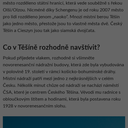
město rozděleno státní hranicí, která vede souběžně s řekou
Olší/Olzou. Nicméně díky Schengenu je od roku 2007 město
pro lidi rozděleno jenom „naoko“. Mnozí místní berou Těšín
jako jedno město, přestože jsou to vlastně města dvě. Český
Těšín a Cieszyn jsou tak jako siamská dvojčata.
Co v Těšíně rozhodně navštívit?
Pokud přijedete vlakem, rozhodně si všimněte
novorenesanční nádražní budovy, která zde byla vybudována
v polovině 19. století v rámci košicko-bohumínské dráhy.
Místní nádraží patří mezi jedno z nejkrásnějších v celém
Česku. Několik minut chůze od nádraží se nachází náměstí
ČSA, které je centrem Českého Těšína. Vévodí mu radnice s
obloučkovým štítem a hodinami, která byla postavena roku
1928 v novorenesančním slohu.