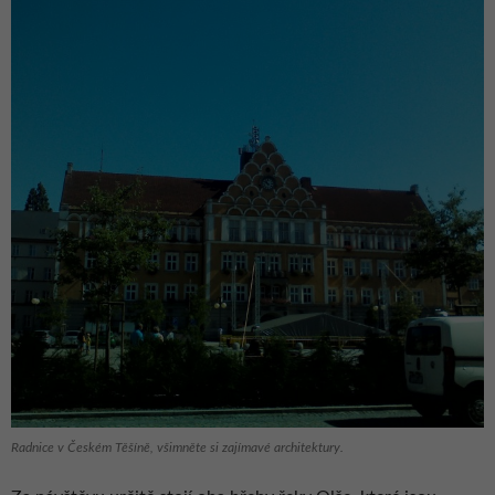
Radnice v Českém Těšíně, všimněte si zajímavé architektury.