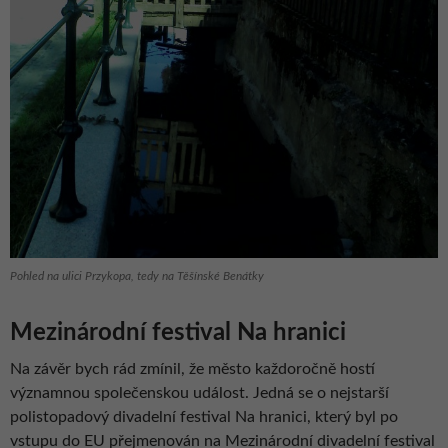
Pohled na ulici Przykopa, tedy na Těšínské Benátky
Mezinárodní festival Na hranici
Na závěr bych rád zmínil, že město každoročně hostí
významnou společenskou událost. Jedná se o nejstarší
polistopadový divadelní festival Na hranici, který byl po
vstupu do EU přejmenován na Mezinárodní divadelní festival