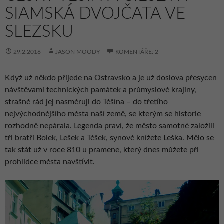
SIAMSKÁ DVOJČATA VE
SLEZSKU
29.2.2016
JASON MOODY
KOMENTÁŘE: 2
Když už někdo přijede na Ostravsko a je už doslova přesycen
návštěvami technických památek a průmyslové krajiny,
strašně rád jej nasměruji do Těšína – do třetího
nejvýchodnějšího města naší země, se kterým se historie
rozhodně nepárala. Legenda praví, že město samotné založili
tři bratři Bolek, Lešek a Těšek, synové knížete Leška. Mělo se
tak stát už v roce 810 u pramene, který dnes můžete při
prohlídce města navštívit.