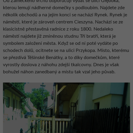
Od Zámeckého vrchu doporučuji vydat se ulicí Głęboka,
kterou lemují nádherné domečky s podloubím. Najdete zde
několik obchodů a na jejím konci se nachází Rynek. Rynek je
náměstí, které je zároveň centrem Cieszyna. Nachází se ze
klasicistně přestavěná radnice z roku 1800. Nedaleko
náměstí najdete již zmíněnou studnu Tří bratří, která je
symbolem založení města. Když se od ní poté vydáte po
schodech dolů, ocitnete se na ulici Przykopa. Místo, kterému
se přezdívá Těšínské Benátky, a to díky domečkům, které
vyrostly doslova z náhohu zdejší tkalcovny. Dnes je však
bohužel náhon zanedbaný a místu tak vzal jeho půvab.