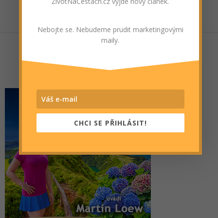
ŽivotNaCestách.cz vyjde nový článek.
Nebojte se. Nebudeme prudit marketingovými
maily.
CHCI SE PŘIHLÁSIT!