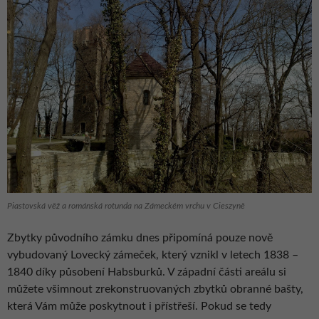
Piastovská věž a románská rotunda na Zámeckém vrchu v Cieszyně
Zbytky původního zámku dnes připomíná pouze nově
vybudovaný Lovecký zámeček, který vznikl v letech 1838 –
1840 díky působení Habsburků. V západní části areálu si
můžete všimnout zrekonstruovaných zbytků obranné bašty,
která Vám může poskytnout i přístřeší. Pokud se tedy