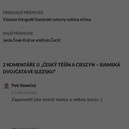
Navigace
PŘEDCHOZÍ PŘÍSPĚVEK
pro
Výstava fotografií Kanárské ostrovy našima očima
příspěvky
DALŠÍ PŘÍSPĚVEK
Jarda Šnek Král se vrátil do Čech!
2 KOMENTÁŘE U „ČESKÝ TĚŠÍN A CIESZYN – SIAMSKÁ
DVOJČATA VE SLEZSKU“
Petr Konečný
1.3.2016 (10:02)
Zapomněli jste zmínit malou a velkou burzu :)