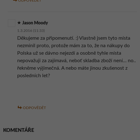
ODPOVĚDĚT
Jason Moody
1.3.2016 (11:33)
Děkujeme za připomenutí. :) Vlastně jsem tyto místa
nezmínil proto, protože mám za to, že na nákupy do
Polska už se dávno nejezdí a osobně tyhle místa
nepovažuji za zajímavá, neboť skladba zboží není… no..
řekněme výjimečná. A nebo máte jinou zkušenost z
posledních let?
ODPOVĚDĚT
KOMENTÁŘE