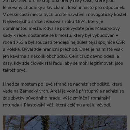
Za návštěvu určitě stojí oba břehy řeky Olše, které jsou
lemovány chodníky a lavičkami. Ideální místo pro odpočinek.
V české části města bych určitě navštívil i novogotický kostel
Nejsvětějšího srdce Ježíšova z roku 1894, který je
dominantou města. Když se poté vydáte přes Masarykovy
sady k řece, dostanete se k mostu, který byl vybudován v
roce 1953 a byl součástí tehdejší nejdůležitější spojnice ČSR
a Polska. Býval zde hraniční přechod. Dnes je na místě však
jen kavárna a několik obchůdků. Celníci už dávno odešli a
časy, kdy zde člověk stál řadu, aby se mohl legitimovat, jsou
taktéž pryč.
Hned za mostem po levé straně se nachází schodiště, které
vede na Zámecký vrch. Areál je volně přístupný a nachází se
zde zbytky původního hradu, výše zmíněná románská
rotunda a Piastovská věž, která celému areálu vévodí.