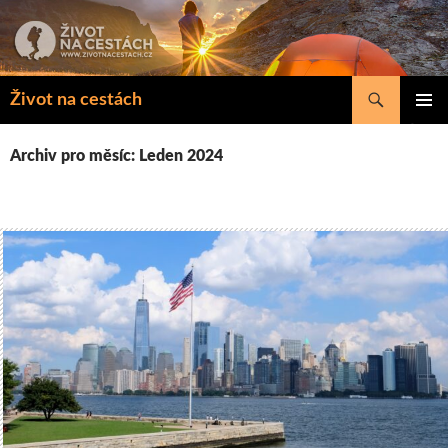
Přejít
k
obsahu
webu
Hledat
Život na cestách
ZÁKLAD
NAVIGA
Archiv pro měsíc: Leden 2024
MENU