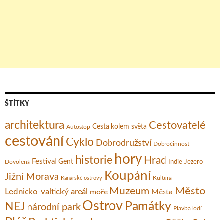
ŠTÍTKY
architektura
Cestovatelé
Cesta kolem světa
Autostop
cestování
Cyklo
Dobrodružství
Dobročinnost
hory
historie
Hrad
Festival
Gent
Dovolená
Indie
Jezero
Koupání
Jižní Morava
Kultura
Kanárské ostrovy
Město
Muzeum
Lednicko-valtický areál
moře
Města
Ostrov
Památky
NEJ
národní park
Plavba lodí