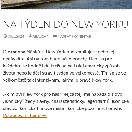
NA TÝDEN DO NEW YORKU
30.1.2024
RBAJGAR
NAPSAT KOMENTÁŘ
Dle mnoha článků si New York buď zamilujete nebo jej
nenávidíte. Asi na tom bude něco pravdy. Není to pro
každého. Je hodně lidí, kteří nemají rádi americký způsob
života nebo je děsí strávit týden ve velkoměstě. Tím spíše ve
velkoměstě tak intenzivním, jakým je právě New York.
A čím byl New York pro nás? Nejčastěji mě napadalo slovo
„ikonický“ (tedy slavný, charakteristický, legendární). Ikonické
stavby, ikonická filmová místa, ikonické požární schodiště…
Na týden do New Yorku
Pokračování textu
→