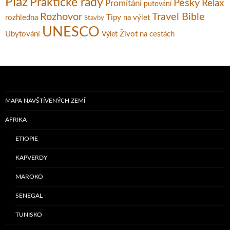
Pláž
Praktické rady
Pěšky
Relax
Promítání
putování
Rozhovor
Travel Bible
rozhledna
Tipy na výlet
Stavby
UNESCO
Ubytování
Život na cestách
Výlet
MAPA NAVŠTÍVENÝCH ZEMÍ
AFRIKA
ETIOPIE
KAPVERDY
MAROKO
SENEGAL
TUNISKO