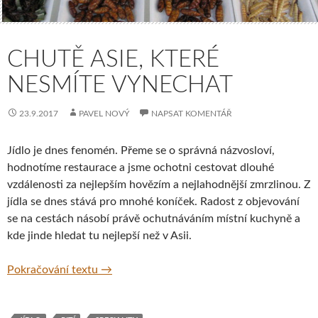
CHUTĚ ASIE, KTERÉ
NESMÍTE VYNECHAT
23.9.2017
PAVEL NOVÝ
NAPSAT KOMENTÁŘ
Jídlo je dnes fenomén. Přeme se o správná názvosloví,
hodnotíme restaurace a jsme ochotni cestovat dlouhé
vzdálenosti za nejlepším hovězím a nejlahodnější zmrzlinou. Z
jídla se dnes stává pro mnohé koníček. Radost z objevování
se na cestách násobí právě ochutnáváním místní kuchyně a
kde jinde hledat tu nejlepší než v Asii.
Chutě Asie, které nesmíte vynechat
Pokračování textu
→