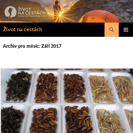
Přejít
k
obsahu
webu
Hledat
Život na cestách
ZÁKLAD
NAVIGA
Archiv pro měsíc: Září 2017
MENU