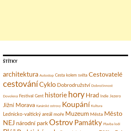
ŠTÍTKY
architektura
Cestovatelé
Cesta kolem světa
Autostop
cestování
Cyklo
Dobrodružství
Dobročinnost
hory
historie
Hrad
Festival
Gent
Dovolená
Indie
Jezero
Koupání
Jižní Morava
Kultura
Kanárské ostrovy
Město
Muzeum
Lednicko-valtický areál
moře
Města
Ostrov
Památky
NEJ
národní park
Plavba lodí