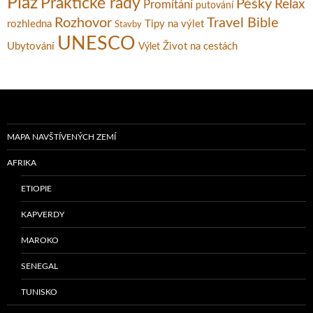
Pláž
Praktické rady
Pěšky
Relax
Promítání
putování
Rozhovor
Travel Bible
rozhledna
Tipy na výlet
Stavby
UNESCO
Ubytování
Život na cestách
Výlet
MAPA NAVŠTÍVENÝCH ZEMÍ
AFRIKA
ETIOPIE
KAPVERDY
MAROKO
SENEGAL
TUNISKO