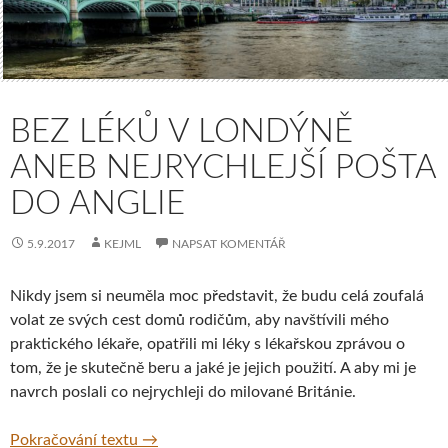
BEZ LÉKŮ V LONDÝNĚ
ANEB NEJRYCHLEJŠÍ POŠTA
DO ANGLIE
5.9.2017
KEJML
NAPSAT KOMENTÁŘ
Nikdy jsem si neuměla moc představit, že budu celá zoufalá
volat ze svých cest domů rodičům, aby navštívili mého
praktického lékaře, opatřili mi léky s lékařskou zprávou o
tom, že je skutečně beru a jaké je jejich použití. A aby mi je
navrch poslali co nejrychleji do milované Británie.
Bez léků v Londýně aneb Nejrychlejší pošta 
Pokračování textu
→