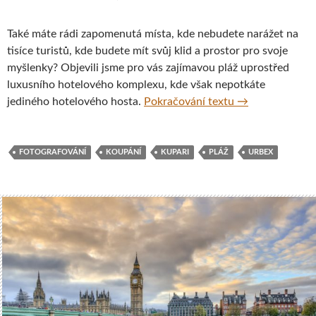
Také máte rádi zapomenutá místa, kde nebudete narážet na
tisíce turistů, kde budete mít svůj klid a prostor pro svoje
myšlenky? Objevili jsme pro vás zajímavou pláž uprostřed
luxusního hotelového komplexu, kde však nepotkáte
Kupari – bohem 
jediného hotelového hosta.
Pokračování textu
→
FOTOGRAFOVÁNÍ
KOUPÁNÍ
KUPARI
PLÁŽ
URBEX