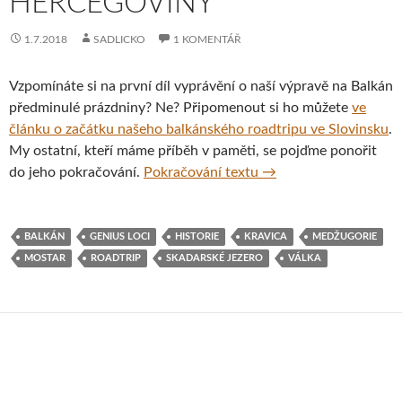
HERCEGOVINY
1.7.2018
SADLICKO
1 KOMENTÁŘ
Vzpomínáte si na první díl vyprávění o naší výpravě na Balkán
předminulé prázdniny? Ne? Připomenout si ho můžete
ve
článku o začátku našeho balkánského roadtripu ve Slovinsku
.
My ostatní, kteří máme příběh v paměti, se pojďme ponořit
Letní dobrodružství n
do jeho pokračování.
Pokračování textu
→
BALKÁN
GENIUS LOCI
HISTORIE
KRAVICA
MEDŽUGORIE
MOSTAR
ROADTRIP
SKADARSKÉ JEZERO
VÁLKA