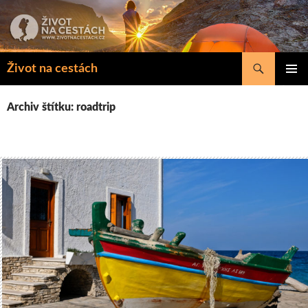
Přejít
k
obsahu
webu
Hledat
Život na cestách
ZÁKLAD
NAVIGA
Archiv štítku: roadtrip
MENU