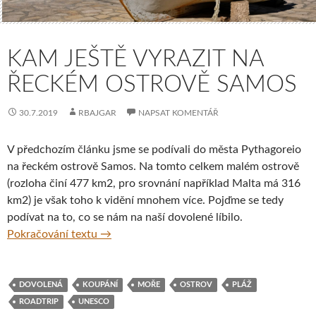
KAM JEŠTĚ VYRAZIT NA
ŘECKÉM OSTROVĚ SAMOS
30.7.2019
RBAJGAR
NAPSAT KOMENTÁŘ
V předchozím článku jsme se podívali do města Pythagoreio
na řeckém ostrově Samos. Na tomto celkem malém ostrově
(rozloha činí 477 km2, pro srovnání například Malta má 316
km2) je však toho k vidění mnohem více. Pojďme se tedy
podívat na to, co se nám na naší dovolené líbilo.
Kam ještě vyrazit na řeckém ostrově Samos
Pokračování textu
→
DOVOLENÁ
KOUPÁNÍ
MOŘE
OSTROV
PLÁŽ
ROADTRIP
UNESCO