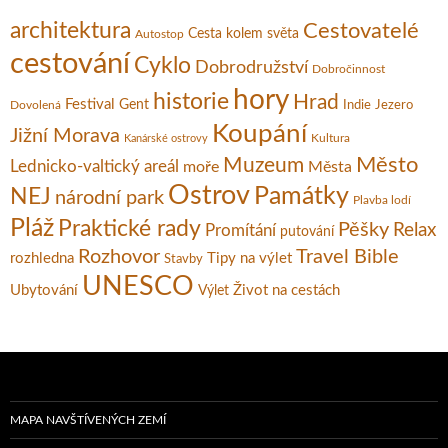
architektura
Cestovatelé
Cesta kolem světa
Autostop
cestování
Cyklo
Dobrodružství
Dobročinnost
hory
historie
Hrad
Festival
Gent
Dovolená
Indie
Jezero
Koupání
Jižní Morava
Kultura
Kanárské ostrovy
Město
Muzeum
Lednicko-valtický areál
moře
Města
Ostrov
Památky
NEJ
národní park
Plavba lodí
Pláž
Praktické rady
Pěšky
Relax
Promítání
putování
Rozhovor
Travel Bible
rozhledna
Tipy na výlet
Stavby
UNESCO
Ubytování
Život na cestách
Výlet
MAPA NAVŠTÍVENÝCH ZEMÍ