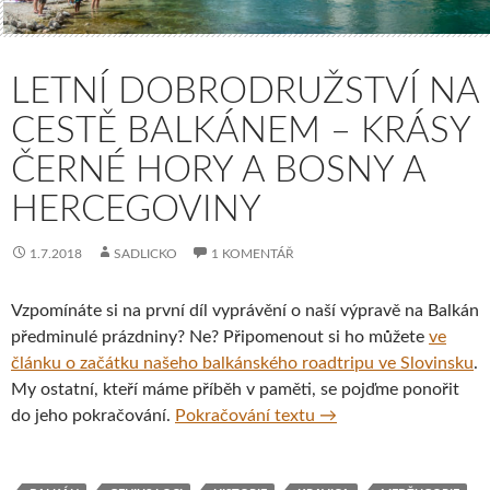
LETNÍ DOBRODRUŽSTVÍ NA
CESTĚ BALKÁNEM – KRÁSY
ČERNÉ HORY A BOSNY A
HERCEGOVINY
1.7.2018
SADLICKO
1 KOMENTÁŘ
Vzpomínáte si na první díl vyprávění o naší výpravě na Balkán
předminulé prázdniny? Ne? Připomenout si ho můžete
ve
článku o začátku našeho balkánského roadtripu ve Slovinsku
.
My ostatní, kteří máme příběh v paměti, se pojďme ponořit
Letní dobrodružství n
do jeho pokračování.
Pokračování textu
→