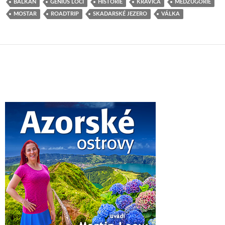
BALKÁN
GENIUS LOCI
HISTORIE
KRAVICA
MEDŽUGORIE
MOSTAR
ROADTRIP
SKADARSKÉ JEZERO
VÁLKA