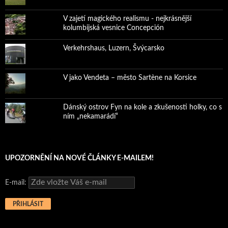
V zajetí magického realismu - nejkrásnější
kolumbijská vesnice Concepción
Verkehrshaus, Luzern, Švýcarsko
V jako Vendeta – město Sartène na Korsice
Dánský ostrov Fyn na kole a zkušenosti holky, co s
ním „nekamarádí“
UPOZORNĚNÍ NA NOVÉ ČLÁNKY E-MAILEM!
E-mail: