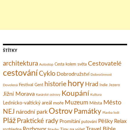
ŠTÍTKY
architektura
Cestovatelé
Cesta kolem světa
Autostop
cestování
Cyklo
Dobrodružství
Dobročinnost
hory
historie
Hrad
Festival
Gent
Dovolená
Indie
Jezero
Koupání
Jižní Morava
Kultura
Kanárské ostrovy
Město
Muzeum
Lednicko-valtický areál
moře
Města
Ostrov
Památky
NEJ
národní park
Plavba lodí
Pláž
Praktické rady
Pěšky
Relax
Promítání
putování
Rozhovor
Travel Bible
rozhledna
Tipy na výlet
Stavby