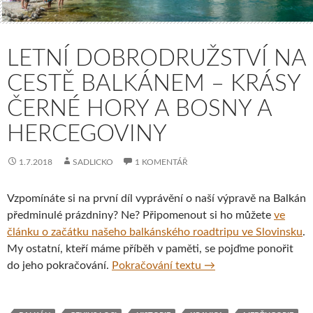
LETNÍ DOBRODRUŽSTVÍ NA
CESTĚ BALKÁNEM – KRÁSY
ČERNÉ HORY A BOSNY A
HERCEGOVINY
1.7.2018
SADLICKO
1 KOMENTÁŘ
Vzpomínáte si na první díl vyprávění o naší výpravě na Balkán
předminulé prázdniny? Ne? Připomenout si ho můžete
ve
článku o začátku našeho balkánského roadtripu ve Slovinsku
.
My ostatní, kteří máme příběh v paměti, se pojďme ponořit
Letní dobrodružství n
do jeho pokračování.
Pokračování textu
→