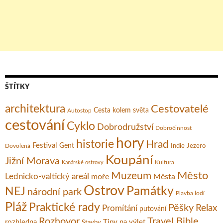
ŠTÍTKY
architektura
Cestovatelé
Cesta kolem světa
Autostop
cestování
Cyklo
Dobrodružství
Dobročinnost
hory
historie
Hrad
Festival
Gent
Dovolená
Indie
Jezero
Koupání
Jižní Morava
Kultura
Kanárské ostrovy
Město
Muzeum
Lednicko-valtický areál
moře
Města
Ostrov
Památky
NEJ
národní park
Plavba lodí
Pláž
Praktické rady
Pěšky
Relax
Promítání
putování
Rozhovor
Travel Bible
rozhledna
Tipy na výlet
Stavby