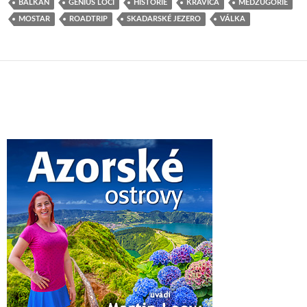
BALKÁN
GENIUS LOCI
HISTORIE
KRAVICA
MEDŽUGORIE
MOSTAR
ROADTRIP
SKADARSKÉ JEZERO
VÁLKA