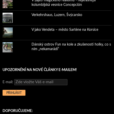
V zajetí magického realismu - nejkrásnější
kolumbijská vesnice Concepción
Verkehrshaus, Luzern, Švýcarsko
V jako Vendeta – město Sartène na Korsice
Dánský ostrov Fyn na kole a zkušenosti holky, co s
ním „nekamarádí“
UPOZORNĚNÍ NA NOVÉ ČLÁNKY E-MAILEM!
E-mail:
DOPORUČUJEME: