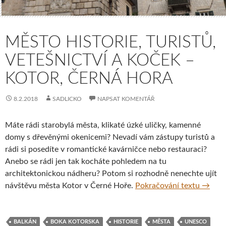
MĚSTO HISTORIE, TURISTŮ,
VETEŠNICTVÍ A KOČEK –
KOTOR, ČERNÁ HORA
8.2.2018
SADLICKO
NAPSAT KOMENTÁŘ
Máte rádi starobylá města, klikaté úzké uličky, kamenné
domy s dřevěnými okenicemi? Nevadí vám zástupy turistů a
rádi si posedíte v romantické kavárničce nebo restauraci?
Anebo se rádi jen tak kocháte pohledem na tu
architektonickou nádheru? Potom si rozhodně nenechte ujít
Město h
návštěvu města Kotor v Černé Hoře.
Pokračování textu
→
BALKÁN
BOKA KOTORSKA
HISTORIE
MĚSTA
UNESCO