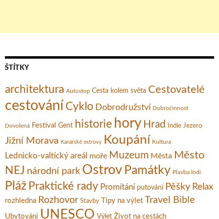
ŠTÍTKY
architektura
Cestovatelé
Cesta kolem světa
Autostop
cestování
Cyklo
Dobrodružství
Dobročinnost
hory
historie
Hrad
Festival
Gent
Dovolená
Indie
Jezero
Koupání
Jižní Morava
Kultura
Kanárské ostrovy
Město
Muzeum
Lednicko-valtický areál
moře
Města
Ostrov
Památky
NEJ
národní park
Plavba lodí
Pláž
Praktické rady
Pěšky
Relax
Promítání
putování
Rozhovor
Travel Bible
rozhledna
Tipy na výlet
Stavby
UNESCO
Ubytování
Život na cestách
Výlet