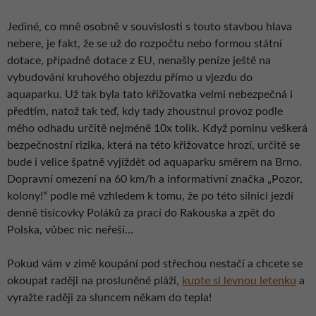
Jediné, co mně osobně v souvislosti s touto stavbou hlava
nebere, je fakt, že se už do rozpočtu nebo formou státní
dotace, případně dotace z EU, nenašly peníze ještě na
vybudování kruhového objezdu přímo u vjezdu do
aquaparku. Už tak byla tato křižovatka velmi nebezpečná i
předtím, natož tak teď, kdy tady zhoustnul provoz podle
mého odhadu určitě nejméně 10x tolik. Když pominu veškerá
bezpečnostní rizika, která na této křižovatce hrozí, určitě se
bude i velice špatně vyjíždět od aquaparku směrem na Brno.
Dopravní omezení na 60 km/h a informativní značka „Pozor,
kolony!“ podle mě vzhledem k tomu, že po této silnici jezdí
denně tisícovky Poláků za prací do Rakouska a zpět do
Polska, vůbec nic neřeší…
Pokud vám v zimě koupání pod střechou nestačí a chcete se
okoupat raději na prosluněné pláži,
kupte si levnou letenku
a
vyražte raději za sluncem někam do tepla!