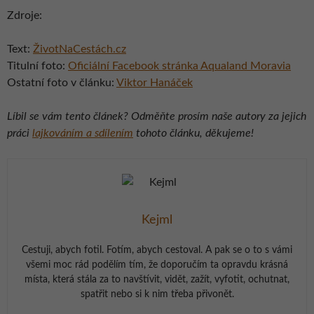
Zdroje:
Text:
ŽivotNaCestách.cz
Titulní foto:
Oficiální Facebook stránka Aqualand Moravia
Ostatní foto v článku:
Viktor Hanáček
Líbil se vám tento článek? Odměňte prosím naše autory za jejich
práci
lajkováním a sdílením
tohoto článku, děkujeme!
Kejml
Cestuji, abych fotil. Fotím, abych cestoval. A pak se o to s vámi
všemi moc rád podělím tím, že doporučím ta opravdu krásná
místa, která stála za to navštívit, vidět, zažít, vyfotit, ochutnat,
spatřit nebo si k nim třeba přivonět.