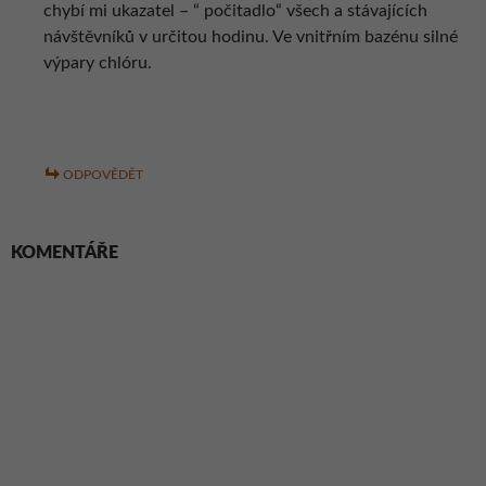
chybí mi ukazatel – “ počitadlo“ všech a stávajících
návštěvníků v určitou hodinu. Ve vnitřním bazénu silné
výpary chlóru.
ODPOVĚDĚT
KOMENTÁŘE