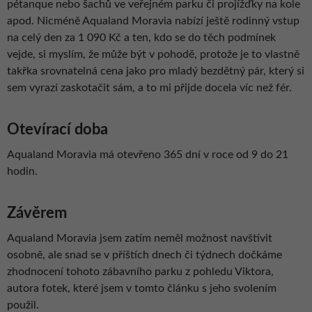
pétanque nebo šachů ve veřejném parku či projížďky na kole
apod. Nicméně Aqualand Moravia nabízí ještě rodinný vstup
na celý den za 1 090 Kč a ten, kdo se do těch podmínek
vejde, si myslím, že může být v pohodě, protože je to vlastně
takřka srovnatelná cena jako pro mladý bezdětný pár, který si
sem vyrazí zaskotačit sám, a to mi přijde docela víc než fér.
Otevírací doba
Aqualand Moravia má otevřeno 365 dní v roce od 9 do 21
hodin.
Závěrem
Aqualand Moravia jsem zatím neměl možnost navštívit
osobně, ale snad se v příštích dnech či týdnech dočkáme
zhodnocení tohoto zábavního parku z pohledu Viktora,
autora fotek, které jsem v tomto článku s jeho svolením
použil.