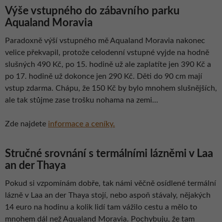
Výše vstupného do zábavního parku
Aqualand Moravia
Paradoxně výší vstupného mě Aqualand Moravia nakonec
velice překvapil, protože celodenní vstupné vyjde na hodně
slušných 490 Kč, po 15. hodině už ale zaplatíte jen 390 Kč a
po 17. hodině už dokonce jen 290 Kč. Děti do 90 cm mají
vstup zdarma. Chápu, že 150 Kč by bylo mnohem slušnějších,
ale tak stůjme zase trošku nohama na zemi…
Zde najdete
informace a ceníky.
Stručné srovnání s termálními lázněmi v Laa
an der Thaya
Pokud si vzpomínám dobře, tak námi věčně osídlené termální
lázně v Laa an der Thaya stojí, nebo aspoň stávaly, nějakých
14 euro na hodinu a kolik lidí tam vážilo cestu a mělo to
mnohem dál než Aqualand Moravia. Pochybuju, že tam