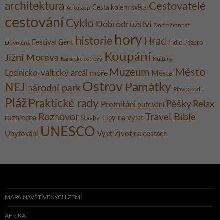
architektura
Cestovatelé
Cesta kolem světa
Autostop
cestování
Cyklo
Dobrodružství
Dobročinnost
hory
historie
Hrad
Festival
Gent
Dovolená
Indie
Jezero
Koupání
Jižní Morava
Kultura
Kanárské ostrovy
Město
Muzeum
Lednicko-valtický areál
moře
Města
Ostrov
Památky
NEJ
národní park
Plavba lodí
Pláž
Praktické rady
Pěšky
Relax
Promítání
putování
Rozhovor
Travel Bible
rozhledna
Tipy na výlet
Stavby
UNESCO
Ubytování
Život na cestách
Výlet
MAPA NAVŠTÍVENÝCH ZEMÍ
AFRIKA