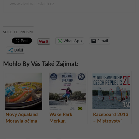
www.zivotnacestach.cz
SDÍLEJTE, PROSÍM:
WhatsApp
E-mail
Další
Mohlo By Vás Také Zajímat:
Nový Aqualand
Wake Park
Raceboard 2013
Moravia očima
Merkur,
– Mistrovství
návštěvníka,
Autokemp ATC
světa ve
Pasohlávky, Jižní
Merkur
windsurfingu,