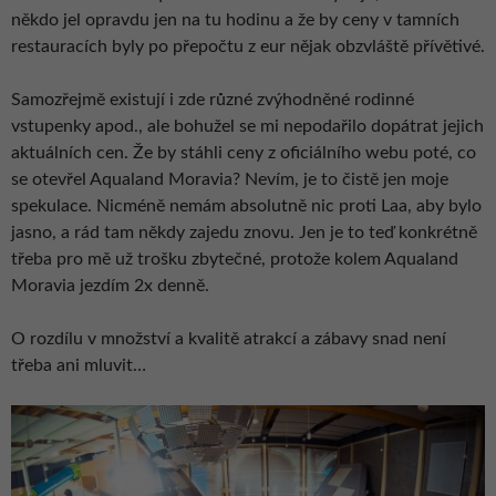
někdo jel opravdu jen na tu hodinu a že by ceny v tamních
restauracích byly po přepočtu z eur nějak obzvláště přívětivé.
Samozřejmě existují i zde různé zvýhodněné rodinné
vstupenky apod., ale bohužel se mi nepodařilo dopátrat jejich
aktuálních cen. Že by stáhli ceny z oficiálního webu poté, co
se otevřel Aqualand Moravia? Nevím, je to čistě jen moje
spekulace. Nicméně nemám absolutně nic proti Laa, aby bylo
jasno, a rád tam někdy zajedu znovu. Jen je to teď konkrétně
třeba pro mě už trošku zbytečné, protože kolem Aqualand
Moravia jezdím 2x denně.
O rozdílu v množství a kvalitě atrakcí a zábavy snad není
třeba ani mluvit…