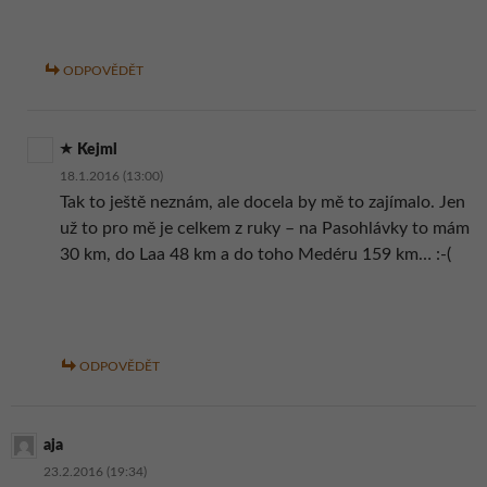
ODPOVĚDĚT
Kejml
18.1.2016 (13:00)
Tak to ještě neznám, ale docela by mě to zajímalo. Jen
už to pro mě je celkem z ruky – na Pasohlávky to mám
30 km, do Laa 48 km a do toho Medéru 159 km… :-(
ODPOVĚDĚT
aja
23.2.2016 (19:34)