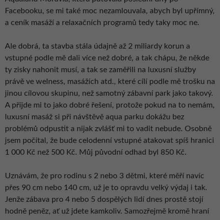
Facebooku, se mi také moc nezamlouvala, abych byl upřímný,
a ceník masáží a relaxačních programů tedy taky moc ne.
Ale dobrá, ta stavba stála údajně až 2 miliardy korun a
vstupné podle mě dali více než dobré, a tak chápu, že někde
ty zisky nahonit musí, a tak se zaměřili na luxusní služby
právě ve welness, masážích atd., které cílí podle mě trošku na
jinou cílovou skupinu, než samotný zábavní park jako takový.
A přijde mi to jako dobré řešení, protože pokud na to nemám,
luxusní masáž si při návštěvě aqua parku dokážu bez
problémů odpustit a nijak zvlášť mi to vadit nebude. Osobně
jsem počítal, že bude celodenní vstupné atakovat spíš hranici
1 000 Kč než 500 Kč. Můj původní odhad byl 850 Kč.
Uznávám, že pro rodinu s 2 nebo 3 dětmi, které měří navíc
přes 90 cm nebo 140 cm, už je to opravdu velký výdaj i tak.
Jenže zábava pro 4 nebo 5 dospělých lidí dnes prostě stojí
hodně peněz, ať už jdete kamkoliv. Samozřejmě kromě hraní