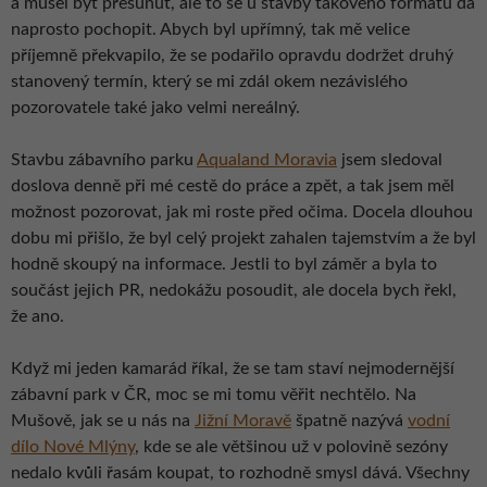
a musel být přesunut, ale to se u stavby takového formátu dá
naprosto pochopit. Abych byl upřímný, tak mě velice
příjemně překvapilo, že se podařilo opravdu dodržet druhý
stanovený termín, který se mi zdál okem nezávislého
pozorovatele také jako velmi nereálný.
Stavbu zábavního parku
Aqualand Moravia
jsem sledoval
doslova denně při mé cestě do práce a zpět, a tak jsem měl
možnost pozorovat, jak mi roste před očima. Docela dlouhou
dobu mi přišlo, že byl celý projekt zahalen tajemstvím a že byl
hodně skoupý na informace. Jestli to byl záměr a byla to
součást jejich PR, nedokážu posoudit, ale docela bych řekl,
že ano.
Když mi jeden kamarád říkal, že se tam staví nejmodernější
zábavní park v ČR, moc se mi tomu věřit nechtělo. Na
Mušově, jak se u nás na
Jižní Moravě
špatně nazývá
vodní
dílo Nové Mlýny
, kde se ale většinou už v polovině sezóny
nedalo kvůli řasám koupat, to rozhodně smysl dává. Všechny