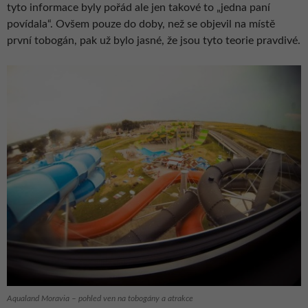
tyto informace byly pořád ale jen takové to „jedna paní
povídala“. Ovšem pouze do doby, než se objevil na místě
první tobogán, pak už bylo jasné, že jsou tyto teorie pravdivé.
Aqualand Moravia – pohled ven na tobogány a atrakce