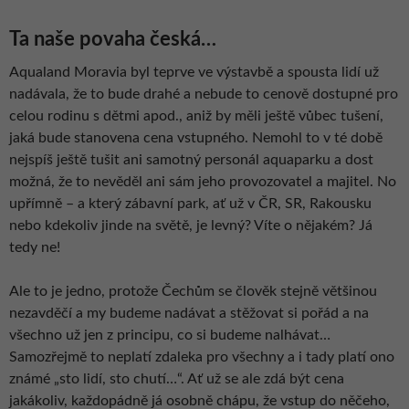
Ta naše povaha česká…
Aqualand Moravia byl teprve ve výstavbě a spousta lidí už
nadávala, že to bude drahé a nebude to cenově dostupné pro
celou rodinu s dětmi apod., aniž by měli ještě vůbec tušení,
jaká bude stanovena cena vstupného. Nemohl to v té době
nejspíš ještě tušit ani samotný personál aquaparku a dost
možná, že to nevěděl ani sám jeho provozovatel a majitel. No
upřímně – a který zábavní park, ať už v ČR, SR, Rakousku
nebo kdekoliv jinde na světě, je levný? Víte o nějakém? Já
tedy ne!
Ale to je jedno, protože Čechům se člověk stejně většinou
nezavděčí a my budeme nadávat a stěžovat si pořád a na
všechno už jen z principu, co si budeme nalhávat…
Samozřejmě to neplatí zdaleka pro všechny a i tady platí ono
známé „sto lidí, sto chutí…“. Ať už se ale zdá být cena
jakákoliv, každopádně já osobně chápu, že vstup do něčeho,