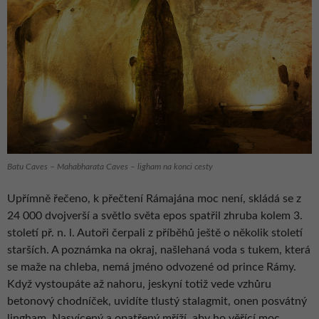
Batu Caves – Mahabharata Caves – ligham na konci cesty
Upřímně řečeno, k přečtení Rámajána moc není, skládá se z
24 000 dvojverší a světlo světa epos spatřil zhruba kolem 3.
století př. n. l. Autoři čerpali z příběhů ještě o několik století
starších. A poznámka na okraj, našlehaná voda s tukem, která
se maže na chleba, nemá jméno odvozené od prince Rámy.
Když vystoupáte až nahoru, jeskyní totiž vede vzhůru
betonový chodníček, uvidíte tlustý stalagmit, onen posvátný
lingham. Nasvícený a opatřený mříží, aby ho věřící moc