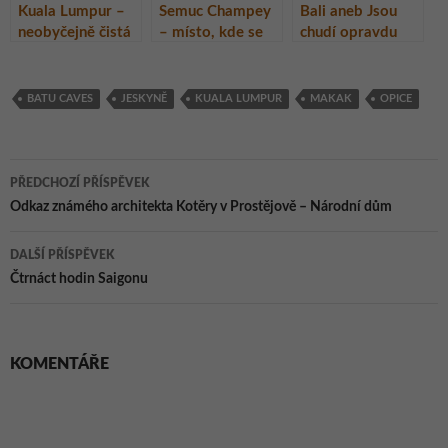
Kuala Lumpur –
Semuc Champey
Bali aneb Jsou
neobyčejně čistá
– místo, kde se
chudí opravdu
Asie
řeka ztrácí pod
tak chudí?
skálou
BATU CAVES
JESKYNĚ
KUALA LUMPUR
MAKAK
OPICE
Navigace
PŘEDCHOZÍ PŘÍSPĚVEK
pro
Odkaz známého architekta Kotěry v Prostějově – Národní dům
příspěvky
DALŠÍ PŘÍSPĚVEK
Čtrnáct hodin Saigonu
KOMENTÁŘE