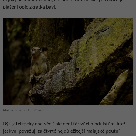
plašení opic zkrátka baví.
Makak sedící v Batu Caves
Být „ateisticky nad věcí“ ale není fér vůči hinduistům, kteří
jeskyni považují za čtvrté nejdůležitější malajské poutní