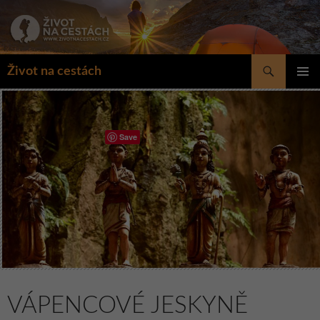
Přejít
k
obsahu
webu
Hledat
Život na cestách
ZÁKLAD
NAVIGA
MENU
Save
VÁPENCOVÉ JESKYNĚ