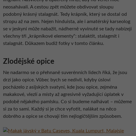
neosahávali. A cestou zpět můžete obdivovat sloupu
podobný krásný stalagnát. Tedy krápník, který se dostal od
stropu až na zem. Nejen hinduista, ale i amatérský karseolog
se v jeskyni může nabažit, nádherně vyvinuté se tady nabízejí
všechny tři „krápníkové elementy“: stalaktit, stalagmit i
stalagnát. Důkazem budiž fotky v tomto článku.
Zlodějské opice
Ne nadarmo se o přehnaně suverénních lidech říká, že jsou
drzí jako opice. Vůbec bych se nedivil, kdyby úsloví
pocházelo z asijských svatyní, kde jsou opice, zejména
makakové, vlezlí a místy až agresivně vyžadující úplatek v
podobě nějakého pamlsku. Co si budeme nalhávat – můžeme
si za to sami. Každý si je chce vyfotit, nalákat na něco
dobrého a opice se chovají tím nejlogičtějším způsobem.