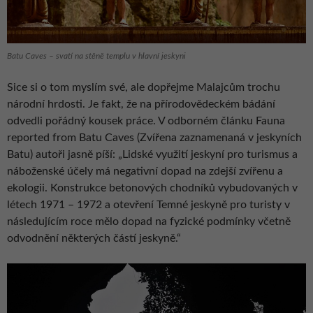
Batu Caves – svatí na stěně templu v hlavní jeskyni
Sice si o tom myslím své, ale dopřejme Malajcům trochu
národní hrdosti. Je fakt, že na přírodovědeckém bádání
odvedli pořádný kousek práce. V odborném článku Fauna
reported from Batu Caves (Zvířena zaznamenaná v jeskyních
Batu) autoři jasně píší: „Lidské využití jeskyní pro turismus a
náboženské účely má negativní dopad na zdejší zvířenu a
ekologii. Konstrukce betonových chodníků vybudovaných v
létech 1971 – 1972 a otevření Temné jeskyně pro turisty v
následujícím roce mělo dopad na fyzické podmínky včetně
odvodnění některých částí jeskyně.“