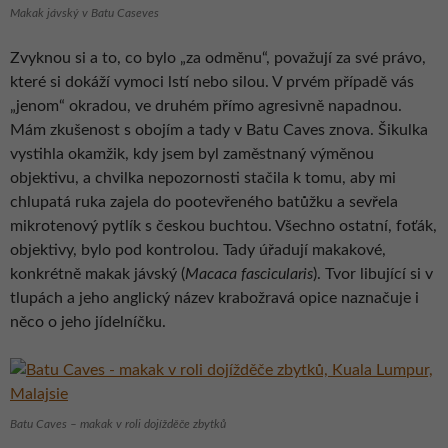
Makak jávský v Batu Caseves
Zvyknou si a to, co bylo „za odměnu“, považují za své právo,
které si dokáží vymoci lstí nebo silou. V prvém případě vás
„jenom“ okradou, ve druhém přímo agresivně napadnou.
Mám zkušenost s obojím a tady v Batu Caves znova. Šikulka
vystihla okamžik, kdy jsem byl zaměstnaný výměnou
objektivu, a chvilka nepozornosti stačila k tomu, aby mi
chlupatá ruka zajela do pootevřeného batůžku a sevřela
mikrotenový pytlík s českou buchtou. Všechno ostatní, foťák,
objektivy, bylo pod kontrolou. Tady úřadují makakové,
konkrétně makak jávský (
Macaca fascicularis
). Tvor libující si v
tlupách a jeho anglický název krabožravá opice naznačuje i
něco o jeho jídelníčku.
Batu Caves – makak v roli dojížděče zbytků