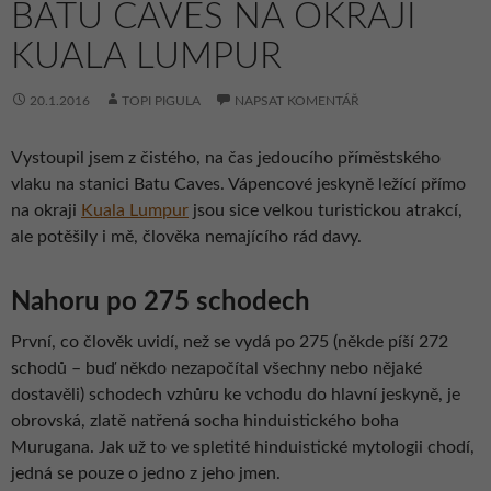
BATU CAVES NA OKRAJI
KUALA LUMPUR
20.1.2016
TOPI PIGULA
NAPSAT KOMENTÁŘ
Vystoupil jsem z čistého, na čas jedoucího příměstského
vlaku na stanici Batu Caves. Vápencové jeskyně ležící přímo
na okraji
Kuala Lumpur
jsou sice velkou turistickou atrakcí,
ale potěšily i mě, člověka nemajícího rád davy.
Nahoru po 275 schodech
První, co člověk uvidí, než se vydá po 275 (někde píší 272
schodů – buď někdo nezapočítal všechny nebo nějaké
dostavěli) schodech vzhůru ke vchodu do hlavní jeskyně, je
obrovská, zlatě natřená socha hinduistického boha
Murugana. Jak už to ve spletité hinduistické mytologii chodí,
jedná se pouze o jedno z jeho jmen.