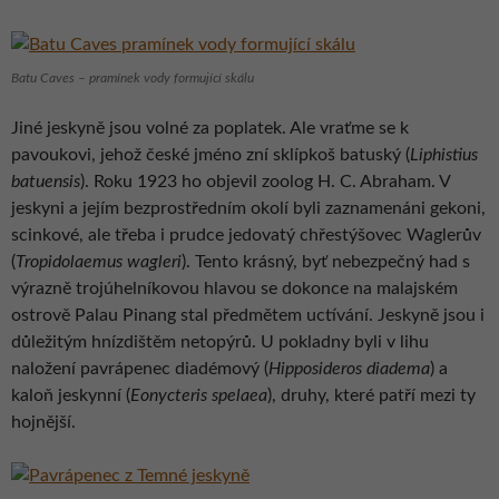
Batu Caves – pramínek vody formující skálu
Jiné jeskyně jsou volné za poplatek. Ale vraťme se k
pavoukovi, jehož české jméno zní sklípkoš batuský (
Liphistius
batuensis
). Roku 1923 ho objevil zoolog H. C. Abraham. V
jeskyni a jejím bezprostředním okolí byli zaznamenáni gekoni,
scinkové, ale třeba i prudce jedovatý chřestýšovec Waglerův
(
Tropidolaemus wagleri
). Tento krásný, byť nebezpečný had s
výrazně trojúhelníkovou hlavou se dokonce na malajském
ostrově Palau Pinang stal předmětem uctívání. Jeskyně jsou i
důležitým hnízdištěm netopýrů. U pokladny byli v lihu
naložení pavrápenec diadémový (
Hipposideros diadema
) a
kaloň jeskynní (
Eonycteris spelaea
), druhy, které patří mezi ty
hojnější.