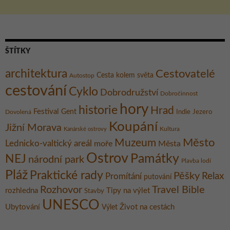
ŠTÍTKY
architektura
Cestovatelé
Cesta kolem světa
Autostop
cestování
Cyklo
Dobrodružství
Dobročinnost
hory
historie
Hrad
Festival
Gent
Dovolená
Indie
Jezero
Koupání
Jižní Morava
Kultura
Kanárské ostrovy
Město
Muzeum
Lednicko-valtický areál
moře
Města
Ostrov
Památky
NEJ
národní park
Plavba lodí
Pláž
Praktické rady
Pěšky
Relax
Promítání
putování
Rozhovor
Travel Bible
rozhledna
Tipy na výlet
Stavby
UNESCO
Ubytování
Život na cestách
Výlet