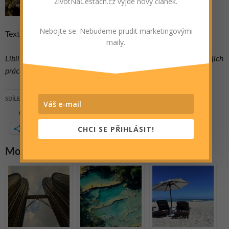
ŽivotNaCestách.cz vyjde nový článek.
Nebojte se. Nebudeme prudit marketingovými
Text a foto: Topi Pigula
maily.
Líbil se vám tento článek? Odměňte prosím naše autory za jejich
práci
lajkováním a sdílením
tohoto článku, děkujeme!
SDÍLEJTE, PROSÍM:
WhatsApp
E-mail
CHCI SE PŘIHLÁSIT!
Další
Mohlo By Vás Také Zajímat: