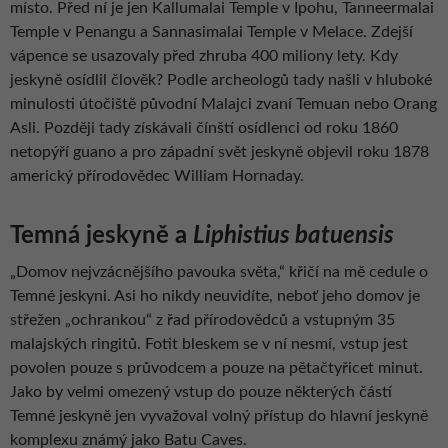
místo. Před ní je jen Kallumalai Temple v Ipohu, Tanneermalai
Temple v Penangu a Sannasimalai Temple v Melace. Zdejší
vápence se usazovaly před zhruba 400 miliony lety. Kdy
jeskyně osídlil člověk? Podle archeologů tady našli v hluboké
minulosti útočiště původní Malajci zvaní Temuan nebo Orang
Asli. Později tady získávali čínští osídlenci od roku 1860
netopýří guano a pro západní svět jeskyně objevil roku 1878
americký přírodovědec William Hornaday.
Temná jeskyně a
Liphistius batuensis
„Domov nejvzácnějšího pavouka světa,“ křičí na mě cedule o
Temné jeskyni. Asi ho nikdy neuvidíte, neboť jeho domov je
střežen „ochrankou“ z řad přírodovědců a vstupným 35
malajských ringitů. Fotit bleskem se v ní nesmí, vstup jest
povolen pouze s průvodcem a pouze na pětačtyřicet minut.
Jako by velmi omezený vstup do pouze některých částí
Temné jeskyně jen vyvažoval volný přístup do hlavní jeskyně
komplexu známý jako Batu Caves.