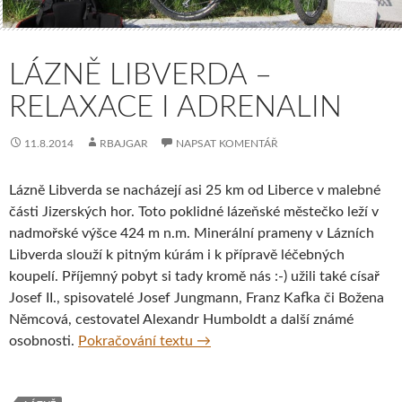
LÁZNĚ LIBVERDA –
RELAXACE I ADRENALIN
11.8.2014
RBAJGAR
NAPSAT KOMENTÁŘ
Lázně Libverda se nacházejí asi 25 km od Liberce v malebné
části Jizerských hor. Toto poklidné lázeňské městečko leží v
nadmořské výšce 424 m n.m. Minerální prameny v Lázních
Libverda slouží k pitným kúrám i k přípravě léčebných
koupelí. Příjemný pobyt si tady kromě nás :-) užili také císař
Josef II., spisovatelé Josef Jungmann, Franz Kafka či Božena
Němcová, cestovatel Alexandr Humboldt a další známé
Lázně Libverda – relaxace i adren
osobnosti.
Pokračování textu
→