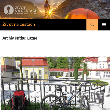
Přejít
k
obsahu
webu
Hledat
Život na cestách
ZÁKLAD
NAVIGA
Archiv štítku: Lázně
MENU