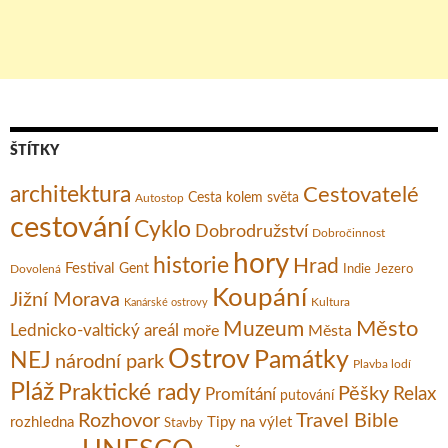
ŠTÍTKY
architektura
Cestovatelé
Cesta kolem světa
Autostop
cestování
Cyklo
Dobrodružství
Dobročinnost
hory
historie
Hrad
Festival
Gent
Dovolená
Indie
Jezero
Koupání
Jižní Morava
Kultura
Kanárské ostrovy
Město
Muzeum
Lednicko-valtický areál
moře
Města
Ostrov
Památky
NEJ
národní park
Plavba lodí
Pláž
Praktické rady
Pěšky
Relax
Promítání
putování
Rozhovor
Travel Bible
rozhledna
Tipy na výlet
Stavby