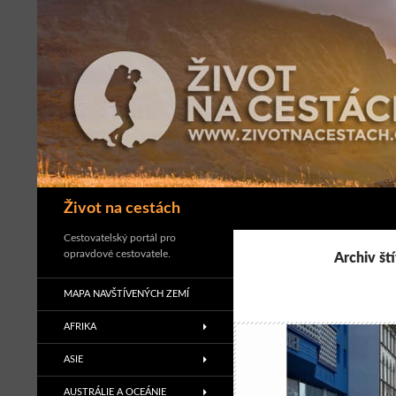
Přejít
k
obsahu
webu
Hledat
Život na cestách
Cestovatelský portál pro
opravdové cestovatele.
Archiv št
MAPA NAVŠTÍVENÝCH ZEMÍ
AFRIKA
ASIE
AUSTRÁLIE A OCEÁNIE