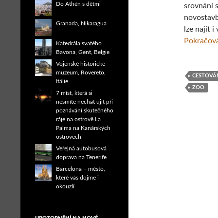
Do Athén s dětmi
srovnání 
novostavb
Granada, Nikaragua
lze najít 
Pokračová
Katedrála svatého
Bavona, Gent, Belgie
Vojenské historické
muzeum, Rovereto,
CESTOVÁ
Itálie
ZOO
7 míst, která si
nesmíte nechat ujít při
poznávání skutečného
ráje na ostrově La
Palma na Kanárských
ostrovech
Veřejná autobusová
doprava na Tenerife
Barcelona – město,
které vás dojme i
okouzlí