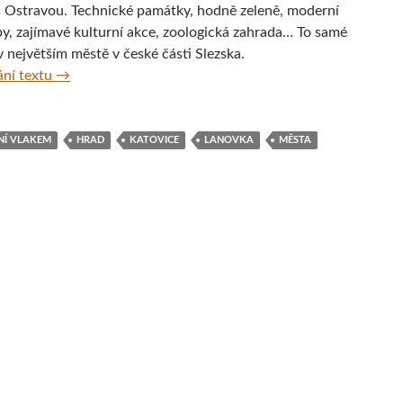
s Ostravou. Technické památky, hodně zeleně, moderní
y, zajímavé kulturní akce, zoologická zahrada… To samé
i v největším městě v české části Slezska.
Do Katovic s dětmi
ní textu
→
NÍ VLAKEM
HRAD
KATOVICE
LANOVKA
MĚSTA