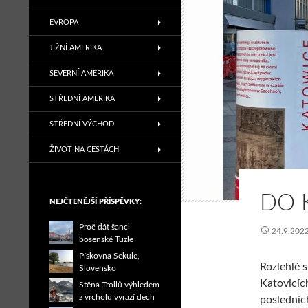
EVROPA
JIŽNÍ AMERIKA
SEVERNÍ AMERIKA
STŘEDNÍ AMERIKA
STŘEDNÍ VÝCHOD
ŽIVOT NA CESTÁCH
DO 
NEJČTENĚJŠÍ PŘÍSPĚVKY:
Proč dát šanci
24.9.202
bosenské Tuzle
Pískovna Sekule,
Rozlehlé 
Slovensko
Katovicích
Stěna Trollů výhledem
z vrcholu vyrazí dech
posledníc