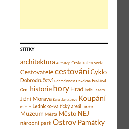
ŠTÍTKY
architektura
Cesta kolem světa
Autostop
cestování
Cestovatelé
Cyklo
Dobrodružství
Festival
Dobročinnost
Dovolená
hory
historie
Hrad
Gent
Indie
Jezero
Koupání
Jižní Morava
Kanárské ostrovy
Lednicko-valtický areál
moře
Kultura
Město
NEJ
Muzeum
Města
Ostrov
Památky
národní park