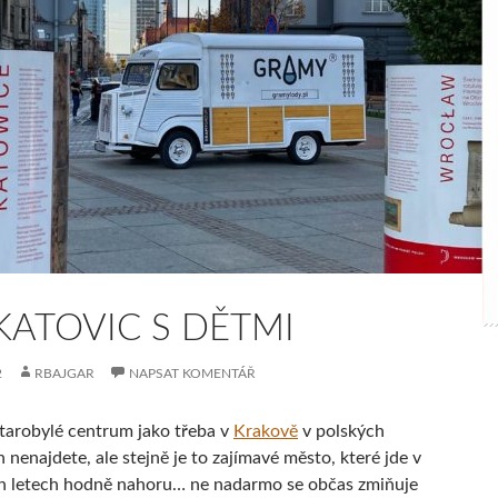
KATOVIC S DĚTMI
2
RBAJGAR
NAPSAT KOMENTÁŘ
starobylé centrum jako třeba v
Krakově
v polských
 nenajdete, ale stejně je to zajímavé město, které jde v
h letech hodně nahoru… ne nadarmo se občas zmiňuje