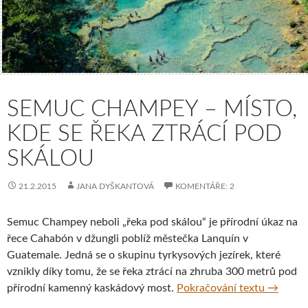
SEMUC CHAMPEY – MÍSTO,
KDE SE ŘEKA ZTRÁCÍ POD
SKÁLOU
21.2.2015
JANA DYŠKANTOVÁ
KOMENTÁŘE: 2
Semuc Champey neboli „řeka pod skálou“ je přírodní úkaz na
řece Cahabón v džungli poblíž městečka Lanquín v
Guatemale. Jedná se o skupinu tyrkysových jezírek, které
vznikly díky tomu, že se řeka ztrácí na zhruba 300 metrů pod
Semuc Ch
přírodní kamenný kaskádový most.
Pokračování textu
→