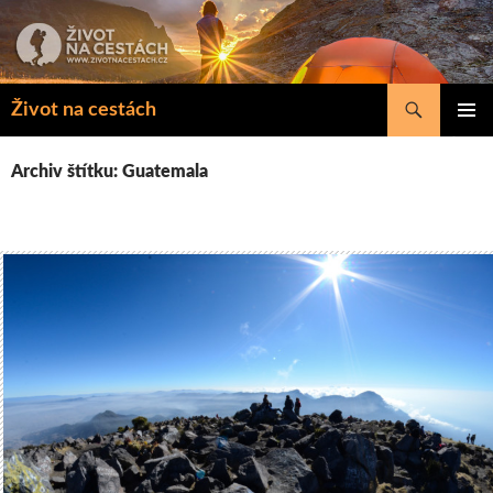
Přejít
k
obsahu
webu
Hledat
Život na cestách
ZÁKLAD
NAVIGA
Archiv štítku: Guatemala
MENU