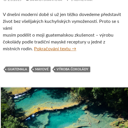
V dnešní moderní době si už jen těžko dovedeme představit
život bez všelijakých kuchyňských vymožeností. Proto se s
vámi
musím podělit o moji guatemalskou zkušenost – výrobu
čokolády podle tradiční mayské receptury u jedné z
Výroba čokolády v Guatemal
místních rodin.
Pokračování textu
→
GUATEMALA
MAYOVÉ
VÝROBA ČOKOLÁDY