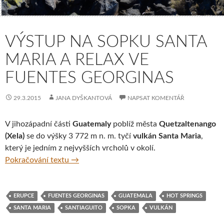
VÝSTUP NA SOPKU SANTA
MARIA A RELAX VE
FUENTES GEORGINAS
29.3.2015
JANA DYŠKANTOVÁ
NAPSAT KOMENTÁŘ
V jihozápadní části
Guatemaly
poblíž města
Quetzaltenango
(Xela)
se do výšky 3 772 m n. m. tyčí
vulkán Santa Maria
,
který je jedním z nejvyšších vrcholů v okolí.
Výstup na sopku Santa Maria a relax ve Fu
Pokračování textu
→
ERUPCE
FUENTES GEORGINAS
GUATEMALA
HOT SPRINGS
SANTA MARIA
SANTIAGUITO
SOPKA
VULKÁN