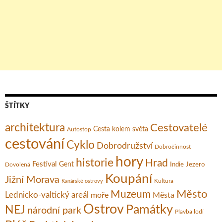
ŠTÍTKY
architektura
Cestovatelé
Cesta kolem světa
Autostop
cestování
Cyklo
Dobrodružství
Dobročinnost
hory
historie
Hrad
Festival
Gent
Dovolená
Indie
Jezero
Koupání
Jižní Morava
Kultura
Kanárské ostrovy
Město
Muzeum
Lednicko-valtický areál
moře
Města
Ostrov
Památky
NEJ
národní park
Plavba lodí