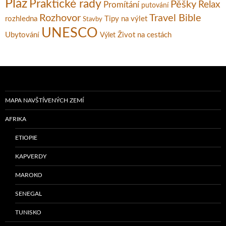
Pláž
Praktické rady
Pěšky
Relax
Promítání
putování
Rozhovor
Travel Bible
rozhledna
Tipy na výlet
Stavby
UNESCO
Ubytování
Život na cestách
Výlet
MAPA NAVŠTÍVENÝCH ZEMÍ
AFRIKA
ETIOPIE
KAPVERDY
MAROKO
SENEGAL
TUNISKO