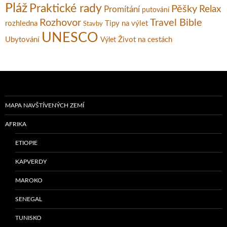
Pláž
Praktické rady
Pěšky
Relax
Promítání
putování
Rozhovor
Travel Bible
rozhledna
Tipy na výlet
Stavby
UNESCO
Ubytování
Život na cestách
Výlet
MAPA NAVŠTÍVENÝCH ZEMÍ
AFRIKA
ETIOPIE
KAPVERDY
MAROKO
SENEGAL
TUNISKO