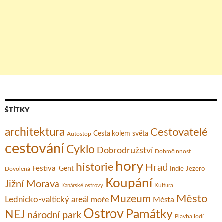
ŠTÍTKY
architektura
Cestovatelé
Cesta kolem světa
Autostop
cestování
Cyklo
Dobrodružství
Dobročinnost
hory
historie
Hrad
Festival
Gent
Dovolená
Indie
Jezero
Koupání
Jižní Morava
Kultura
Kanárské ostrovy
Město
Muzeum
Lednicko-valtický areál
moře
Města
Ostrov
Památky
NEJ
národní park
Plavba lodí