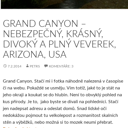
GRAND CANYON –
NEBEZPEČNÝ, KRÁSNÝ,
DIVOKÝ A PLNÝ VEVEREK,
ARIZONA, USA
7.2.2014
PETRS
KOMENTÁŘE: 3
Grand Canyon. Stačí mi i fotka náhodně nalezená v časopise
či na webu. Pokaždé se usměju. Vím totiž, jaké to je stát na
jeho okraji a koukat se do hlubin. Není to obvyklý pohled na
kus přírody. Je to, jako byste se dívali na pohlednici. Stačí
jen nadepsat adresu a odeslat domů. Snad lidské oči
nedokážou pojmout tu velkolepost a rozmanitost skalních
stěn a výběžků, nebo možná si to mozek neumí přebrat.