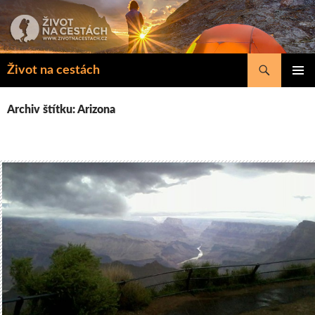
Přejít
k
obsahu
webu
Hledat
Život na cestách
ZÁKLAD
NAVIGA
Archiv štítku: Arizona
MENU