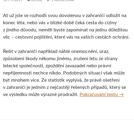
Ať už jste se rozhodli svou dovolenou v zahraničí odložit na
konec léta, nebo vás v blízké době čeká cesta do ciziny
z jiného důvodu, neměli byste zapomínat na jednu důležitou
věc – cestovní pojištění, které vás na vašich cestách ochrání.
Řešit v zahraničí například náhlé onemocnění, úraz,
způsobení škody někomu jinému, zrušení letu ze strany
letecké společnosti, zpoždění zavazadel nebo právní
nepříjemnosti nechce nikdo. Podobných situací však může
být mnohem více. Ze statistik vyplývá, že právě ošetření
v zahraničí je jedním z nejčastěji řešených případů, který se
Má cest
ve výsledku může výrazně prodražit.
Pokračování textu
→