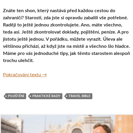
Znáte ten shon, který nastává před každou cestou do
zahraničí? Starosti, zda jste si opravdu zabalili vše potřebné.
Raději to ještě jednou zkontrolujete. Ano, máte všechno,
teda asi. Ještě zkontrolovat doklady, pojištění, peníze. A pro
jistotu ještě jednou. V pořádku, můžete vyrazit. Úleva ale
většinou přichází, až když jste na místě a všechno šlo hladce.
Máme pro vás jednoduché tipy, jak těmto starostem alespoň
trochu ulehčit.
Jak si vychutnat své cesty bez starostí
Pokračování textu
→
POJIŠTĚNÍ
PRAKTICKÉ RADY
TRAVEL BIBLE