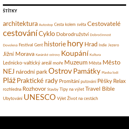
ŠTÍTKY
architektura
Cestovatelé
Cesta kolem světa
Autostop
cestování
Cyklo
Dobrodružství
Dobročinnost
hory
historie
Hrad
Festival
Gent
Dovolená
Indie
Jezero
Koupání
Jižní Morava
Kultura
Kanárské ostrovy
Město
Muzeum
Lednicko-valtický areál
moře
Města
Ostrov
Památky
NEJ
národní park
Plavba lodí
Pláž
Praktické rady
Pěšky
Relax
Promítání
putování
Rozhovor
Travel Bible
rozhledna
Tipy na výlet
Stavby
UNESCO
Ubytování
Život na cestách
Výlet