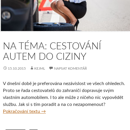
NA TÉMA: CESTOVÁNÍ
AUTEM DO CIZINY
15.10.2015
KEJML
NAPSAT KOMENTÁŘ
V dnešní době je preferována nezávislost ve všech ohledech.
Proto se řada cestovatelů do zahraničí dopravuje svým
vlastním automobilem. I to ale může z ničeho nic vypovědět
službu. Jak si s tím poradit a na co nezapomenout?
Na téma: Cestování autem do ciziny
Pokračování textu
→