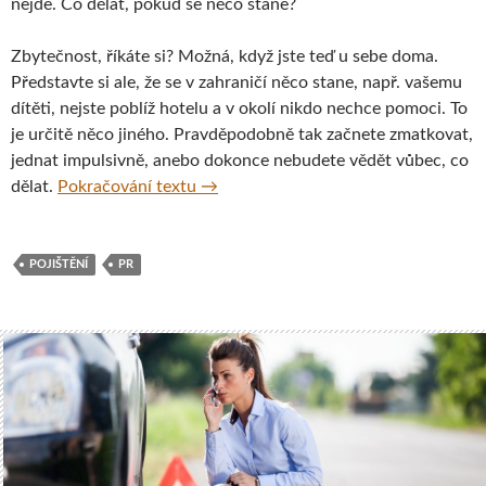
nejde. Co dělat, pokud se něco stane?
Zbytečnost, říkáte si? Možná, když jste teď u sebe doma.
Představte si ale, že se v zahraničí něco stane, např. vašemu
dítěti, nejste poblíž hotelu a v okolí nikdo nechce pomoci. To
je určitě něco jiného. Pravděpodobně tak začnete zmatkovat,
jednat impulsivně, anebo dokonce nebudete vědět vůbec, co
Jak postupovat, když se v zahraničí n
dělat.
Pokračování textu
→
POJIŠTĚNÍ
PR