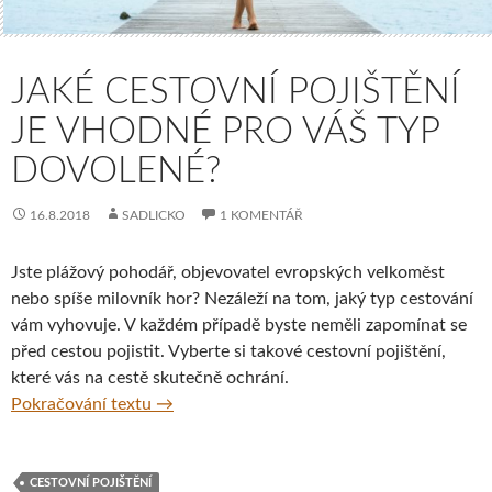
JAKÉ CESTOVNÍ POJIŠTĚNÍ
JE VHODNÉ PRO VÁŠ TYP
DOVOLENÉ?
16.8.2018
SADLICKO
1 KOMENTÁŘ
Jste plážový pohodář, objevovatel evropských velkoměst
nebo spíše milovník hor? Nezáleží na tom, jaký typ cestování
vám vyhovuje. V každém případě byste neměli zapomínat se
před cestou pojistit. Vyberte si takové cestovní pojištění,
které vás na cestě skutečně ochrání.
Jaké cestovní pojištění je vhodné pro váš t
Pokračování textu
→
CESTOVNÍ POJIŠTĚNÍ