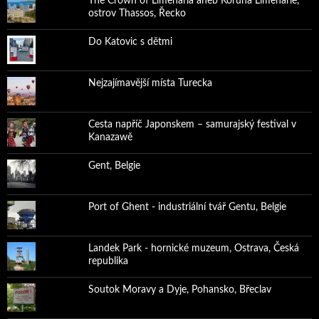
The Crown of Limenaria aneb Koruna Limenárie,
ostrov Thassos, Řecko
Do Katovic s dětmi
Nejzajímavější místa Turecka
Cesta napříč Japonskem – samurajský festival v
Kanazawě
Gent, Belgie
Port of Ghent - industriální tvář Gentu, Belgie
Landek Park - hornické muzeum, Ostrava, Česká
republika
Soutok Moravy a Dyje, Pohansko, Břeclav