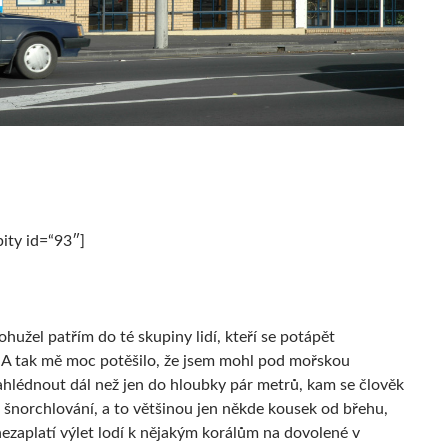
ty id=“93″]
užel patřím do té skupiny lidí, kteří se potápět
A tak mě moc potěšilo, že jsem mohl pod mořskou
ahlédnout dál než jen do hloubky pár metrů, kam se člověk
i šnorchlování, a to většinou jen někde kousek od břehu,
nezaplatí výlet lodí k nějakým korálům na dovolené v