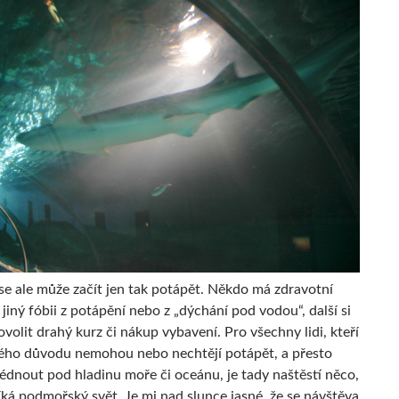
se ale může začít jen tak potápět. Někdo má zdravotní
jiný fóbii z potápění nebo z „dýchání pod vodou“, další si
olit drahý kurz či nákup vybavení. Pro všechny lidi, kteří
kého důvodu nemohou nebo nechtějí potápět, a přesto
lédnout pod hladinu moře či oceánu, je tady naštěstí něco,
íká podmořský svět. Je mi nad slunce jasné, že se návštěva