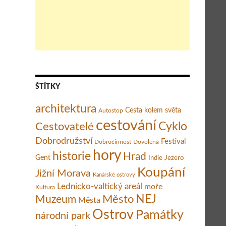
ŠTÍTKY
architektura
Cesta kolem světa
Autostop
cestování
Cestovatelé
Cyklo
Dobrodružství
Festival
Dobročinnost
Dovolená
hory
historie
Hrad
Gent
Indie
Jezero
Koupání
Jižní Morava
Kanárské ostrovy
Lednicko-valtický areál
moře
Kultura
Město
NEJ
Muzeum
Města
Ostrov
Památky
národní park