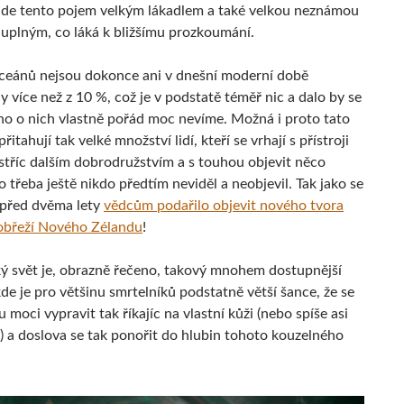
de tento pojem velkým lákadlem a také velkou neznámou
ajuplným, co láká k bližšímu prozkoumání.
ceánů nejsou dokonce ani v dnešní moderní době
 více než z 10 %, což je v podstatě téměř nic a dalo by se
toho o nich vlastně pořád moc nevíme. Možná i proto tato
řitahují tak velké množství lidí, kteří se vrhají s přístroji
stříc dalším dobrodružstvím a s touhou objevit něco
 třeba ještě nikdo předtím neviděl a neobjevil. Tak jako se
 před dvěma lety
vědcům podařilo objevit nového tvora
obřeží Nového Zélandu
!
 svět je, obrazně řečeno, takový mnohem dostupnější
kde je pro většinu smrtelníků podstatně větší šance, že se
moci vypravit tak říkajíc na vlastní kůži (nebo spíše asi
 a doslova se tak ponořit do hlubin tohoto kouzelného