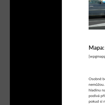
Mapa:
[wpgmappi
Osobně boh
nemůžou. 
hladinu n
podívá př
pokud si 