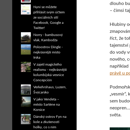
dlouho bu
Nyní se můžete
– čímsi t
přihlásit svým účtem
ze sociálních sítí
Facebook, Google a
Hlubiny o
Twitter!
zmapovány
Norry - bambusový
říct, že 
vlak, Kambodža
tajemství p
Poloostrov Dingle -
do vody v
nejkrásnější místo
Irska
nového, co
V zajetí magického
například
realismu - nejkrásnější
právě u p
kolumbijská vesnice
Concepción
Podmořský
Verkehrshaus, Luzern,
Švýcarsko
„vesmír“, 
V jako Vendeta –
sem budou 
město Sartène na
neopren…)
Korsice
světa.
Dánský ostrov Fyn na
kole a zkušenosti
holky, co s ním