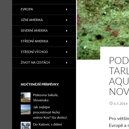
EVROPA
JIŽNÍ AMERIKA
SEVERNÍ AMERIKA
STŘEDNÍ AMERIKA
STŘEDNÍ VÝCHOD
POD
ŽIVOT NA CESTÁCH
TARL
AQU
NEJČTENĚJŠÍ PŘÍSPĚVKY:
NOV
Pískovna Sekule,
Slovensko
6.5.2014
Jak nejlépe
procestovat řecký
ostrov Kos? Na skútru!
Pro většin
Do Katovic s dětmi
Evropě a n