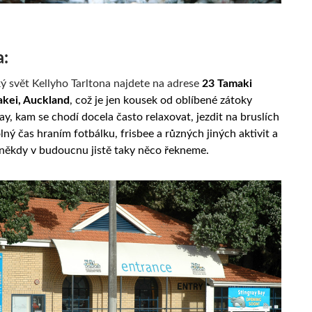
a:
 svět Kellyho Tarltona najdete na adrese
23 Tamaki
akei,
Auckland
, což je jen kousek od oblíbené zátoky
y, kam se chodí docela často relaxovat, jezdit na bruslích
olný čas hraním fotbálku, frisbee a různých jiných aktivit a
i někdy v budoucnu jistě taky něco řekneme.