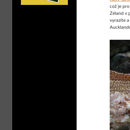
což je pr
Zéland v 
vyrazíte 
Aucklandu,