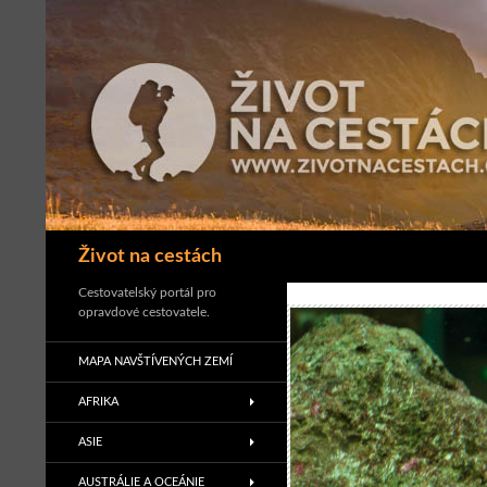
Přejít
k
obsahu
webu
Hledat
Život na cestách
Cestovatelský portál pro
opravdové cestovatele.
MAPA NAVŠTÍVENÝCH ZEMÍ
AFRIKA
ASIE
AUSTRÁLIE A OCEÁNIE