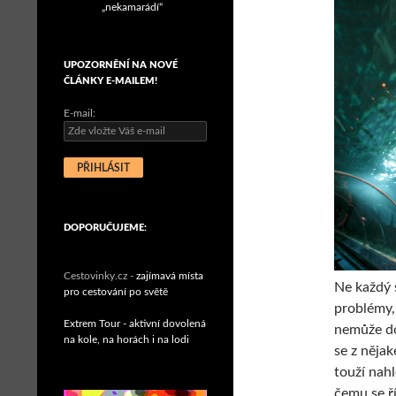
„nekamarádí“
UPOZORNĚNÍ NA NOVÉ
ČLÁNKY E-MAILEM!
E-mail:
DOPORUČUJEME:
Cestovinky.cz -
zajímavá místa
Ne každý 
pro cestování po světě
problémy, 
Extrem Tour - aktivní dovolená
nemůže dov
na kole, na horách i na lodi
se z něja
touží nah
čemu se ř