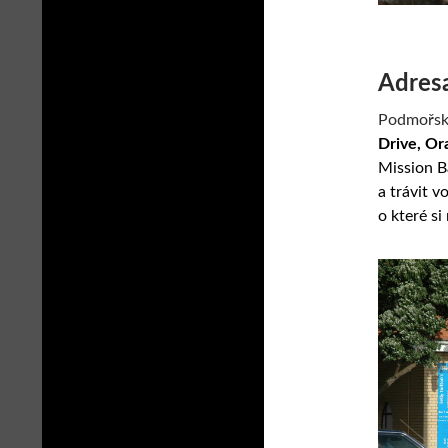
Adres
Podmořský
Drive,
Or
Mission Ba
a trávit v
o které s