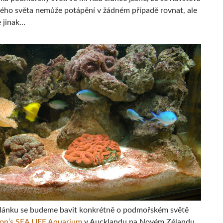
ho světa nemůže potápění v žádném případě rovnat, ale
e jinak…
lánku se budeme bavit konkrétně o podmořském světě
lton’s SEA LIFE Aquarium
v Aucklandu na Novém Zélandu,