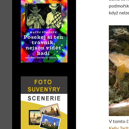
podmořské
když nelz
V tomto č
Kelly Tar