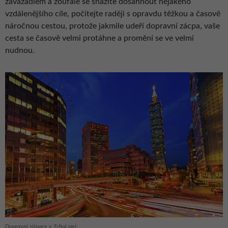
zavazadlem a zoufale se snažíte dosáhnout nějakého
vzdálenějšího cíle, počítejte raději s opravdu těžkou a časově
náročnou cestou, protože jakmile udeří dopravní zácpa, vaše
cesta se časově velmi protáhne a promění se ve velmi
nudnou.
Dopravní situace v Tchaj-pej