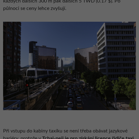
každých dalších 300 m pak dalších 5 TWD (0.17 $). Po
půlnoci se ceny lehce zvyšují.
Při vstupu do kabiny taxíku se není třeba obávat jazykové
bariéry, protože v
Tchaj-peji je pro získání licence řidiče taxi