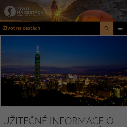
Přejít
k
obsahu
webu
Hledat
Život na cestách
ZÁKLAD
NAVIGA
MENU
UŽITEČNÉ INFORMACE O