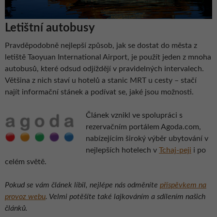
Letištní autobusy
Pravděpodobně nejlepší způsob, jak se dostat do města z
letiště Taoyuan International Airport, je použít jeden z mnoha
autobusů, které odsud odjíždějí v pravidelných intervalech.
Většina z nich staví u hotelů a stanic MRT u cesty – stačí
najít informační stánek a podívat se, jaké jsou možnosti.
Článek vznikl ve spolupráci s
rezervačním portálem Agoda.com,
nabízejícím široký výběr ubytování v
nejlepších hotelech v
Tchaj-peji
i po
celém světě.
Pokud se vám článek líbil, nejlépe nás odměníte
příspěvkem na
provoz webu
. Velmi potěšíte také lajkováním a sdílením našich
článků.