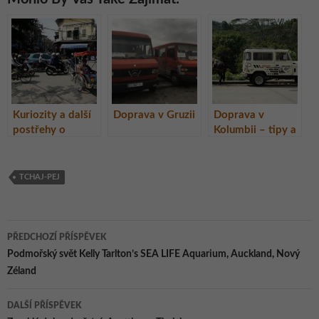
Kuriozity a další
Doprava v Gruzii
Doprava v
postřehy o
Kolumbii – tipy a
dopravě ve
triky
Vietnamu
TCHAJ-PEJ
Navigace
PŘEDCHOZÍ PŘÍSPĚVEK
pro
Podmořský svět Kelly Tarlton’s SEA LIFE Aquarium, Auckland, Nový
Zéland
příspěvky
DALŠÍ PŘÍSPĚVEK