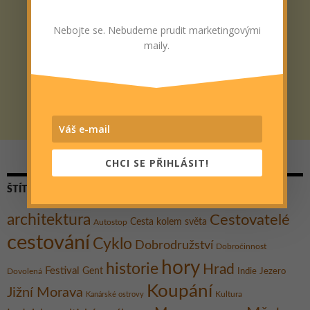
Nebojte se. Nebudeme prudit marketingovými
maily.
CHCI SE PŘIHLÁSIT!
ŠTÍTKY
architektura
Cestovatelé
Cesta kolem světa
Autostop
cestování
Cyklo
Dobrodružství
Dobročinnost
hory
historie
Hrad
Festival
Gent
Dovolená
Indie
Jezero
Koupání
Jižní Morava
Kultura
Kanárské ostrovy