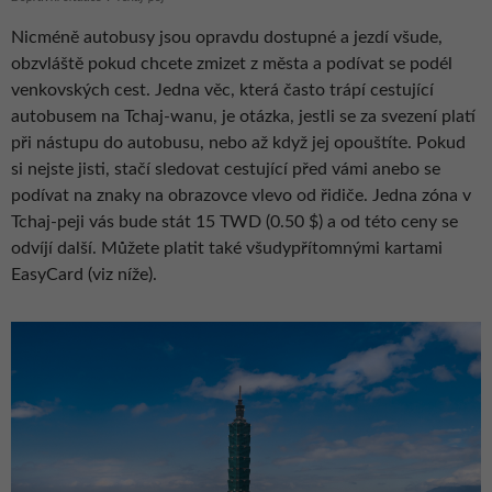
Nicméně autobusy jsou opravdu dostupné a jezdí všude,
obzvláště pokud chcete zmizet z města a podívat se podél
venkovských cest. Jedna věc, která často trápí cestující
autobusem na Tchaj-wanu, je otázka, jestli se za svezení platí
při nástupu do autobusu, nebo až když jej opouštíte. Pokud
si nejste jisti, stačí sledovat cestující před vámi anebo se
podívat na znaky na obrazovce vlevo od řidiče. Jedna zóna v
Tchaj-peji vás bude stát 15 TWD (0.50 $) a od této ceny se
odvíjí další. Můžete platit také všudypřítomnými kartami
EasyCard (viz níže).