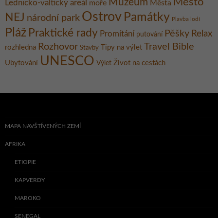
Město
Muzeum
Lednicko-valtický areál
moře
Města
Ostrov
Památky
NEJ
národní park
Plavba lodí
Pláž
Praktické rady
Pěšky
Relax
Promítání
putování
Rozhovor
Travel Bible
rozhledna
Tipy na výlet
Stavby
UNESCO
Ubytování
Život na cestách
Výlet
MAPA NAVŠTÍVENÝCH ZEMÍ
AFRIKA
ETIOPIE
KAPVERDY
MAROKO
SENEGAL