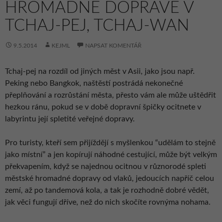
HROMADNÉ DOPRAVĚ V
TCHAJ-PEJ, TCHAJ-WAN
9.5.2014
KEJML
NAPSAT KOMENTÁŘ
Tchaj-pej na rozdíl od jiných měst v Asii, jako jsou např.
Peking nebo Bangkok, naštěstí postrádá nekonečné
přeplňování a rozrůstání města, přesto vám ale může uštědřit
hezkou ránu, pokud se v době dopravní špičky ocitnete v
labyrintu její spletité veřejné dopravy.
Pro turisty, kteří sem přijíždějí s myšlenkou “udělám to stejně
jako místní” a jen kopírují náhodné cestující, může být velkým
překvapením, když se najednou ocitnou v různorodé spleti
městské hromadné dopravy od vlaků, jedoucích napříč celou
zemí, až po tandemová kola, a tak je rozhodně dobré vědět,
jak věci fungují dříve, než do nich skočíte rovnýma nohama.