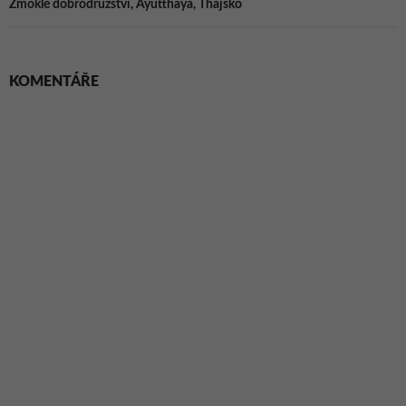
Zmoklé dobrodružství, Ayutthaya, Thajsko
KOMENTÁŘE