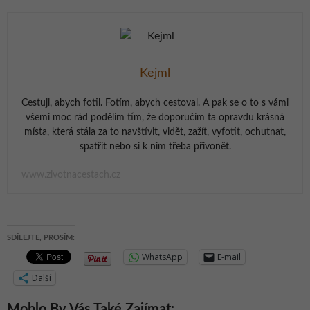
Kejml
Cestuji, abych fotil. Fotím, abych cestoval. A pak se o to s vámi
všemi moc rád podělím tím, že doporučím ta opravdu krásná
místa, která stála za to navštívit, vidět, zažít, vyfotit, ochutnat,
spatřit nebo si k nim třeba přivonět.
www.zivotnacestach.cz
SDÍLEJTE, PROSÍM:
WhatsApp
E-mail
Další
Mohlo By Vás Také Zajímat: