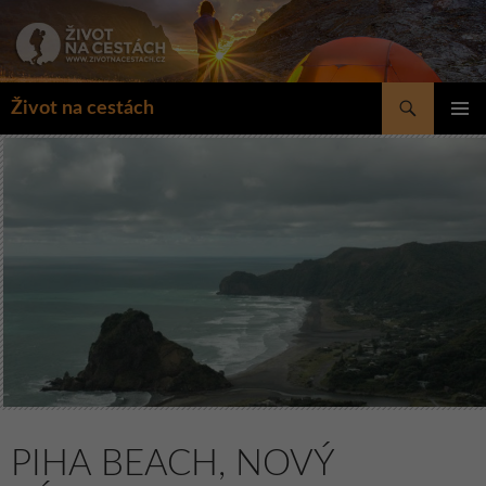
Přejít
k
obsahu
webu
Hledat
Život na cestách
ZÁKLAD
NAVIGA
MENU
PIHA BEACH, NOVÝ