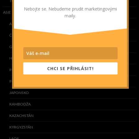
TUNISKO
Nebojte se. Nebudeme prudit marketingovými
ASIE
maily.
ARMÉNIE
ČÍNA
GRUZIE
HONG KONG
CHCI SE PŘIHLÁSIT!
INDIE
INDONÉSIE
JAPONSKO
KAMBODŽA
KAZACHSTÁN
KYRGYZSTÁN
LAOS