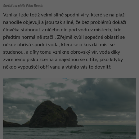
Surfař na pláži Piha Beach
Vznikají zde totiž velmi silné spodní víry, které se na pláži
nahodile objevují a jsou tak silné, že bez problémů dokáží
člověka stáhnout z ničeho nic pod vodu v místech, kde
předtím normálně stačil. Zřejmě kvůli sopečné oblasti se
někde ohřívá spodní voda, která se o kus dál mísí se
studenou, a díky tomu vznikne obrovský vír, voda díky
zvířenému písku zčerná a najednou se cítíte, jako kdyby
někdo vypouštěl obří vanu a vtáhlo vás to dovnitř.