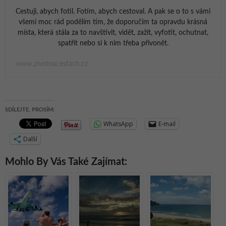
Cestuji, abych fotil. Fotím, abych cestoval. A pak se o to s vámi
všemi moc rád podělím tím, že doporučím ta opravdu krásná
místa, která stála za to navštívit, vidět, zažít, vyfotit, ochutnat,
spatřit nebo si k nim třeba přivonět.
www.zivotnacestach.cz
SDÍLEJTE, PROSÍM:
WhatsApp
E-mail
Další
Mohlo By Vás Také Zajímat: