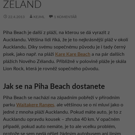
ZÉLAND
22.4.2013
KEJML
1 KOMENTÁŘ
Piha Beach je další z pláží, na kterou se dá vyrazit z
Aucklandu. Většina lidí říká, že je to nejkrásnější pláž v okolí
Aucklandu. Díky svému sopečnému původu je i tady černý
písek, jako např. na pláži
Kare Kare Beach
a na pár dalších
plážích Nového Zélandu. Přibližně v polovině pláže je skála
Lion Rock, která je rovněž sopečného původu.
Jak se na Piha Beach dostanete
Piha Beach se nachází na západním pobřeží v přírodním
parku
Waitakere Ranges,
ale většinou se o ní mluví jako o
jedné z mnoha pláží Aucklandu. Pokud máte auto, je to z
Aucklandu opravdu kousek – zhruba 40 km. V opačném
případě, pokud auto nemáte, je to ale vcelku problém,
protože se sem nedá přijet žádným autobusem ani jiným