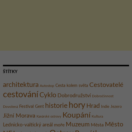
ŠTÍTKY
architektura
Cestovatelé
Cesta kolem světa
Autostop
cestování
Cyklo
Dobrodružství
Dobročinnost
hory
historie
Hrad
Festival
Gent
Dovolená
Indie
Jezero
Koupání
Jižní Morava
Kultura
Kanárské ostrovy
Město
Muzeum
Lednicko-valtický areál
moře
Města