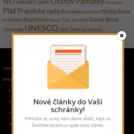
Ostrov
Památky
NEJ
národní park
Plavba lodí
Pláž
Praktické rady
Pěšky
Relax
Promítání
putování
Rozhovor
Travel Bible
rozhledna
Tipy na výlet
Stavby
UNESCO
Ubytování
Život na cestách
Výlet
MAPA NAVŠTÍVENÝCH ZEMÍ
AFRIKA
ETIOPIE
Nové články do Vaší
KAPVERDY
schránky!
MAROKO
Přihlašte se, a my Vám dáme vědět, když na
SENEGAL
ŽivotNaCestách.cz vyjde nový článek.