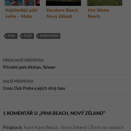
Nejšílenější pláž
Karekare Beach,
Hot Water
světa – Maho
Nový Zéland
Beach,
Beach na ostrově
Coromandel,
St. Marteen
Nový Zéland
(Svatý Martin)
PIHA
PLÁŽ
SURFOVÁNÍ
Navigace
PŘEDCHOZÍ PŘÍSPĚVEK
pro
Přírodní park Alishan, Taiwan
příspěvky
DALŠÍ PŘÍSPĚVEK
Cross Club Praha a jejich stroj času
1 KOMENTÁŘ U „PIHA BEACH, NOVÝ ZÉLAND“
Pingback:
Kare Kare Beach, Nový Zéland | Život na cestách