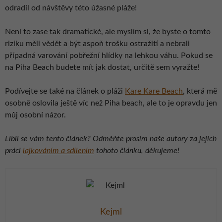
odradil od návštěvy této úžasné pláže!
Není to zase tak dramatické, ale myslím si, že byste o tomto
riziku měli vědět a být aspoň trošku ostražití a nebrali
případná varování pobřežní hlídky na lehkou váhu. Pokud se
na Piha Beach budete mít jak dostat, určitě sem vyražte!
Podívejte se také na článek o pláži
Kare Kare Beach
, která mě
osobně oslovila ještě víc než Piha beach, ale to je opravdu jen
můj osobní názor.
Líbil se vám tento článek? Odměňte prosím naše autory za jejich
práci
lajkováním a sdílením
tohoto článku, děkujeme!
Kejml