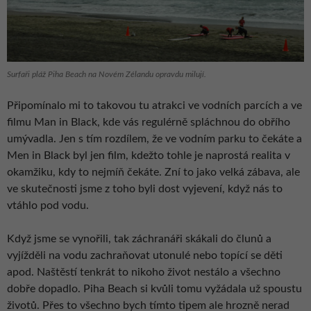
Surfaři pláž Piha Beach na Novém Zélandu opravdu milují.
Připomínalo mi to takovou tu atrakci ve vodních parcích a ve
filmu Man in Black, kde vás regulérně spláchnou do obřího
umývadla. Jen s tím rozdílem, že ve vodním parku to čekáte a
Men in Black byl jen film, kdežto tohle je naprostá realita v
okamžiku, kdy to nejmíň čekáte. Zní to jako velká zábava, ale
ve skutečnosti jsme z toho byli dost vyjevení, když nás to
vtáhlo pod vodu.
Když jsme se vynořili, tak záchranáři skákali do člunů a
vyjížděli na vodu zachraňovat utonulé nebo topící se děti
apod. Naštěstí tenkrát to nikoho život nestálo a všechno
dobře dopadlo. Piha Beach si kvůli tomu vyžádala už spoustu
životů. Přes to všechno bych tímto tipem ale hrozně nerad