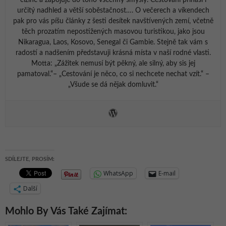
cizině a zapojuje do toho všechny smysly. Cestování přináší i
určitý nadhled a větší soběstačnost…. O večerech a víkendech
pak pro vás píšu články z šesti desítek navštívených zemí, včetně
těch prozatím nepostižených masovou turistikou, jako jsou
Nikaragua, Laos, Kosovo, Senegal či Gambie. Stejně tak vám s
radostí a nadšením představuji krásná místa v naší rodné vlasti.
Motta: „Zážitek nemusí být pěkný, ale silný, aby sis jej
pamatoval.“– „Cestování je něco, co si nechcete nechat vzít.“ –
„Všude se dá nějak domluvit.“
SDÍLEJTE, PROSÍM:
WhatsApp
E-mail
Další
Mohlo By Vás Také Zajímat: