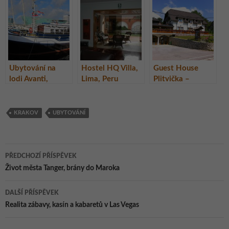
Ubytování na
Hostel HQ Villa,
Guest House
lodi Avanti,
Lima, Peru
Plitvička –
Amsterdam
ubytování v
národním parku
Plitvická jezera,
KRAKOV
UBYTOVÁNÍ
Chorvatsko
Navigace
PŘEDCHOZÍ PŘÍSPĚVEK
pro
Život města Tanger, brány do Maroka
příspěvky
DALŠÍ PŘÍSPĚVEK
Realita zábavy, kasín a kabaretů v Las Vegas