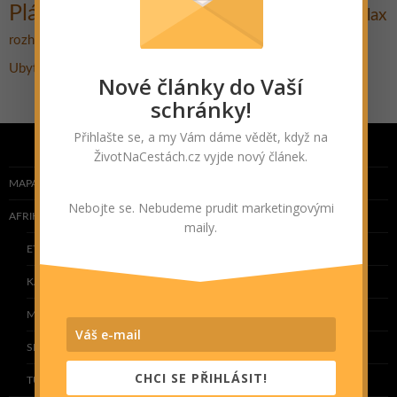
Pláž
Praktické rady
Pěšky
Relax
Promítání
putování
Rozhovor
Travel Bible
rozhledna
Tipy na výlet
Stavby
UNESCO
Ubytování
Život na cestách
Výlet
Nové články do Vaší
schránky!
Přihlašte se, a my Vám dáme vědět, když na
ŽivotNaCestách.cz vyjde nový článek.
MAPA NAVŠTÍVENÝCH ZEMÍ
Nebojte se. Nebudeme prudit marketingovými
AFRIKA
maily.
ETIOPIE
KAPVERDY
MAROKO
SENEGAL
CHCI SE PŘIHLÁSIT!
TUNISKO