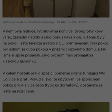
Kuchyňský koutek v dvoulůžkovém pokoji, Old Wall´s Hostel, Krakov
V něm byla lednice, rychlovarná konvice, dvouplotýnkový
vařič, základní nádobí a jako bonus káva a čaj. K tomu byly
na pokoji ještě televize a rádio s CD přehrávačem. Náš pokoj
byl jedním ze dvou pokojů v přízemí činžovního domu, a tak
jsme si spíše připadali, jako bychom měli pronajatou
klasickou garsonku.
V celém hostelu je k dispozici poměrně svižně fungující WiFi.
Co více si přát! Pokud si zvolíte ubytování ve společném
pokoji pro 4 a více osob (typické dormitory), dostanete se
ještě na nižší cenu.