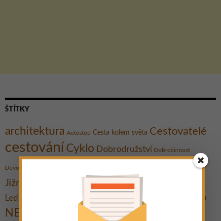
ŠTÍTKY
architektura
Cestovatelé
Cesta kolem světa
Autostop
cestování
Cyklo
Dobrodružství
Dobročinnost
hory
historie
Hrad
Festival
Gent
Dovolená
Indie
Jezero
Koupání
Jižní Morava
Kultura
Kanárské ostrovy
Město
Muzeum
Lednicko-valtický areál
moře
Města
Ostrov
Památky
NEJ
národní park
Plavba lodí