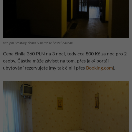
Vstupní prostory domu, v němž se hostel nachází.
Cena činila 360 PLN na 3 noci, tedy cca 800 Kč za noc pro 2
osoby. Částka může záviset na tom, přes jaký portál
ubytování rezervujete (my tak činili přes
Booking.com
).