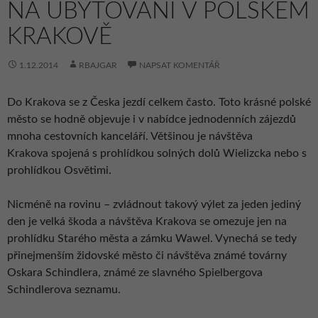
NA UBYTOVÁNÍ V POLSKÉM
KRAKOVĚ
1.12.2014
RBAJGAR
NAPSAT KOMENTÁŘ
Do Krakova se z Česka jezdí celkem často. Toto krásné polské
město se hodně objevuje i v nabídce jednodenních zájezdů
mnoha cestovních kanceláří. Většinou je návštěva
Krakova spojená s prohlídkou solných dolů Wielizcka nebo s
prohlídkou Osvětimi.
Nicméně na rovinu – zvládnout takový výlet za jeden jediný
den je velká škoda a návštěva Krakova se omezuje jen na
prohlídku Starého města a zámku Wawel. Vynechá se tedy
přinejmenším židovské město či návštěva známé továrny
Oskara Schindlera, známé ze slavného Spielbergova
Schindlerova seznamu.