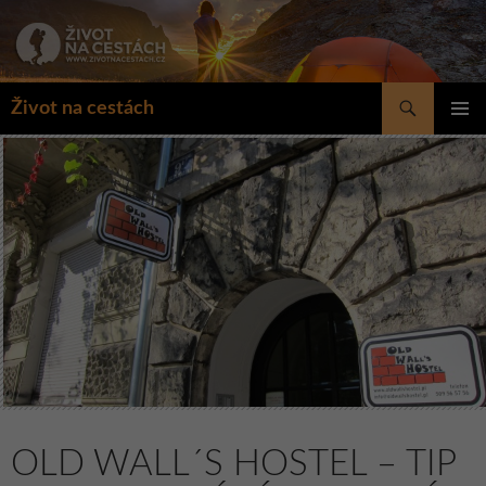
Přejít
k
obsahu
webu
Hledat
Život na cestách
ZÁKLAD
NAVIGA
MENU
OLD WALL´S HOSTEL – TIP