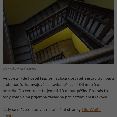
Old Wall´s Hostel, Krakov
Ve čtvrti, kde hostel leží, se nachází dostatek restaurací, barů
a obchodů. Tramvajová zastávka leží cca 100 metrů od
hostelu. Do centra je to jen asi 10 minut pěšky. Pro nás to
tedy byla velmi příjemná základna pro poznávání Krakova.
Tady se můžete podívat na oficiální stránky
Old Wall´s
Hostel
.