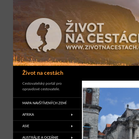
Přejít
k
obsahu
webu
Hledat
Život na cestách
Cestovatelský portál pro
opravdové cestovatele.
MAPA NAVŠTÍVENÝCH ZEMÍ
AFRIKA
ASIE
AUSTRÁLIE A OCEÁNIE