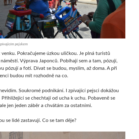
zpívajícím pejskem
 venku. Pokračujeme úzkou uličkou. Je plná turistů
k náměstí. Výprava Japonců. Pobíhají sem a tam, pózují,
vu pózují a fotí. Dívat se budou, myslím, až doma. A při
venci budou mít rozhodně na co.
nevidím. Soukromé podnikání. I zpívající pejsci dokážou
 Přihlížející se chechtají od ucha k uchu. Pobaveně se
ale jen jeden záběr a chvátám za ostatními.
u se lidé zastavují. Co se tam děje?