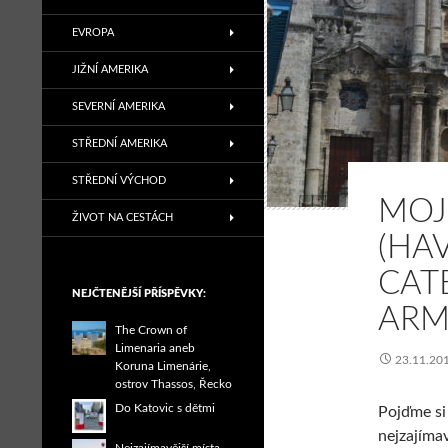
EVROPA
JIŽNÍ AMERIKA
SEVERNÍ AMERIKA
STŘEDNÍ AMERIKA
STŘEDNÍ VÝCHOD
MOJ
ŽIVOT NA CESTÁCH
(HA
CAT
NEJČTENĚJŠÍ PŘÍSPĚVKY:
ARM
The Crown of
Limenaria aneb
23.11.20
Koruna Limenárie,
ostrov Thassos, Řecko
Do Katovic s dětmi
Pojďme si
nejzajíma