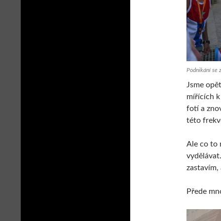
Podnikání se 
Jsme opět
mířících 
fotí a zno
této frek
Ale co to 
vydělávat.
zastavím, 
Přede mno