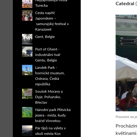
Nejzajímavější místa
Catedral
(
Turecka
Cesta napříč
Japonskem –
samurajský festival v
Kanazawě
Gent, Belgie
Port of Ghent -
industriální tvář
Gentu, Belgie
Landek Park -
hornické muzeum,
Ostrava, Česká
republika
Soutok Moravy a
Dyje, Pohansko,
Břeclav
Národní park Plitvická
jezera - místa, kudy
Posezení na p
kráčel Vinnetou
Procházím
Pár tipů na výlety v
květinami.
okolí města Kos