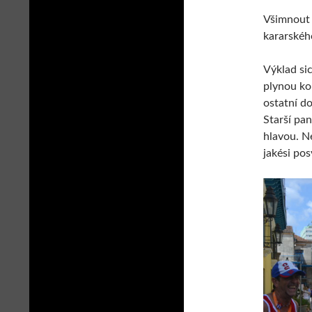
Všimnout 
kararskéh
Výklad sic
plynou ko
ostatní do
Starší pan
hlavou. Ne
jakési pos