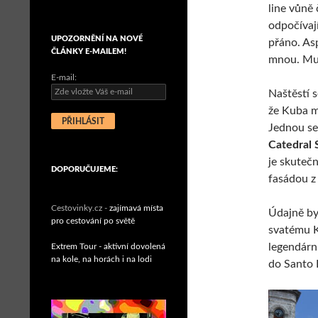
line vůně
odpočívají
UPOZORNĚNÍ NA NOVÉ
přáno. As
ČLÁNKY E-MAILEM!
mnou. Mu
E-mail:
Naštěstí 
že Kuba má
Jednou se
Catedral
je skuteč
DOPORUČUJEME:
fasádou z
Cestovinky.cz -
zajímavá místa
Údajně by
pro cestování po světě
svatému K
legendárn
Extrem Tour - aktivní dovolená
na kole, na horách i na lodi
do Santo 