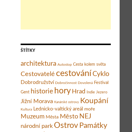
ŠTÍTKY
architektura
Cesta kolem světa
Autostop
cestování
Cestovatelé
Cyklo
Dobrodružství
Festival
Dobročinnost
Dovolená
hory
historie
Hrad
Gent
Indie
Jezero
Koupání
Jižní Morava
Kanárské ostrovy
Lednicko-valtický areál
moře
Kultura
Město
NEJ
Muzeum
Města
Ostrov
Památky
národní park