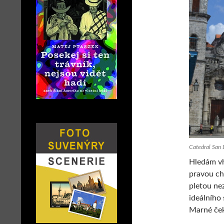
Catedral San
Hledám vh
pravou chv
pletou ne
ideálního
Marné čeká