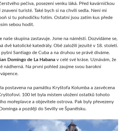
 čerstvého pečiva, posezení venku láká. Před kavárničkou
 znavení turisté. Také bych si na chvíli sedla. Není mi
poň si tu pohodičku fotím. Ostatní jsou zatím kus přede
sím sebou hodit.
se naše skupina zastavuje. Jsme na náměstí. Dozvídáme se,
 dvě katolické katedrály. Obě založili jezuité v 18. století.
 pyšní Santiago de Cuba a na druhou se právě díváme.
 San Domingo de La Habana
v celé své kráse. Uznávám, že
ně nádherná. Na první pohled zaujme svou barokní
 vápence.
la postavena na památku Kryštofa Kolumba a zasvěcena
ryštofovi. 100 let byla místem uložení ostatků tohoto
ího mořeplavce a objevitele ostrova. Pak byly převezeny
Dominga a později do Sevilly ve Španělsku.