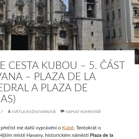
E CESTA KUBOU – 5. ČÁST
VANA – PLAZA DE LA
EDRAL A PLAZA DE
AS)
17
SVĚTLA ROŽNOVJÁKOVÁ
NAPSAT KOMENTÁŘ
 přečíst mé další vyprávění o
Kubě
. Tentokrát o
vějším místě Havany, historickém náměstí
Plaza de la