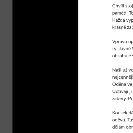
Chvíli sto
paměti. To
Každá vyp
krásně zap
Vpravo up
ty slavné 
obsahuje s
Naši už v
nejcenněj
Oděna ve 
Uctívají 
záběry. P
Kousek dá
oděvu. Tuš
dělám obr