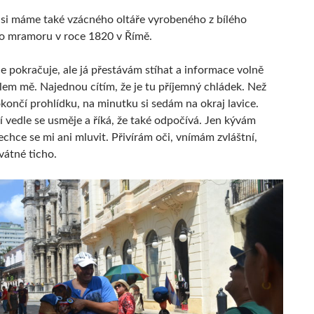
si máme také vzácného oltáře vyrobeného z bílého
o mramoru v roce 1820 v Římě.
e pokračuje, ale já přestávám stíhat a informace volně
lem mě. Najednou cítím, že je tu příjemný chládek. Než
končí prohlídku, na minutku si sedám na okraj lavice.
í vedle se usměje a říká, že také odpočívá. Jen kývám
chce se mi ani mluvit. Přivírám oči, vnímám zvláštní,
vátné ticho.