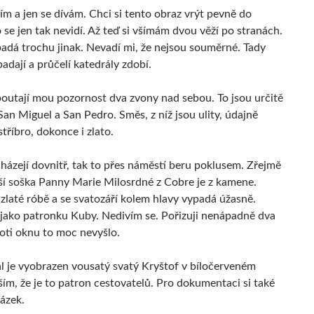
jím a jen se dívám. Chci si tento obraz vrýt pevně do
 se jen tak nevidí. Až teď si všímám dvou věží po stranách.
adá trochu jinak. Nevadí mi, že nejsou souměrné. Tady
adají a průčelí katedrály zdobí.
outají mou pozornost dva zvony nad sebou. To jsou určitě
San Miguel a San Pedro. Směs, z níž jsou ulity, údajně
tříbro, dokonce i zlato.
cházejí dovnitř, tak to přes náměstí beru poklusem. Zřejmě
ší soška Panny Marie Milosrdné z Cobre je z kamene.
zlaté róbě a se svatozáří kolem hlavy vypadá úžasně.
ji jako patronku Kuby. Nedivím se. Pořizuji nenápadně dva
roti oknu to moc nevyšlo.
l je vyobrazen vousatý svatý Kryštof v bíločerveném
ím, že je to patron cestovatelů. Pro dokumentaci si také
ázek.