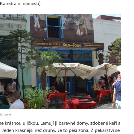
Katedrální náměstí).
ěší zóně
e krásnou uličkou. Lemují ji barevné domy, zdobené keři a
 Jeden krásnější než druhý. Je to pěší zóna. Z pekařství se