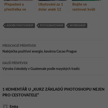
Přepadení a
Ubytování za 1
Bojíte se
přestřelka ve
dolar aneb 12
cestovat kvůli
Venezuele aneb
NEJ cestovatele
špatné
22 NEJ
Karla Wolfa
angličtině?
muzikanta a
Pomůže vám
ADOBE PHOTOSHOP
FOTOGRAFOVÁNÍ
WORKSHOP
cestovatele
jazykový kurz na
Honzy Homoly
Maltě.
Navigace
PŘEDCHOZÍ PŘÍSPĚVEK
pro
Nabíječka pozitivní energie, kavárna Cacao Prague
příspěvky
DALŠÍ PŘÍSPĚVEK
Výroba čokolády v Guatemale podle mayských tradic
1 KOMENTÁŘ U „KURZ ZÁKLADŮ PHOTOSHOPU NEJEN
PRO CESTOVATELE“
Emka