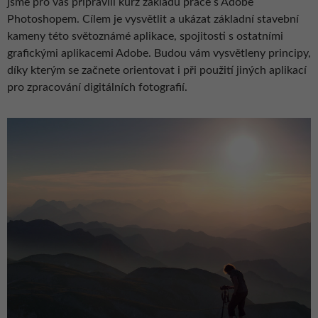
jsme pro vás připravili kurz základů práce s Adobe
Photoshopem. Cílem je vysvětlit a ukázat základní stavební
kameny této světoznámé aplikace, spojitosti s ostatními
grafickými aplikacemi Adobe. Budou vám vysvětleny principy,
díky kterým se začnete orientovat i při použití jiných aplikací
pro zpracování digitálních fotografií.