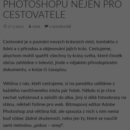
PHOTOSHOPU NEJEN PRO
CESTOVATELE
27.2.2015
VIHA
1 KOMENTÁŘ
Cestování je o poznání nových krásných míst, kontaktu s
lidmi a s přírodou a objevování jejich krás. Cestujeme,
abychom mohli spatřit všechny ty krásy světa, které člověk
občas zahlédne v televizi, jinde v nějakém přírodopisném
dokumentu, v knize či časopisu.
Většina z nás, kteří cestujeme, si na památku uděláme z
každého navštíveného místa pár fotek. Někdo si je chce
nechat vytisknout a založit do alba, jiný si dělá fotoobrazy na
stěnu, někteří fotíme pro web. Bitmapový editor Adobe
Photoshop zná většina lidí, ale spousta z nich s ním nemá
buď vůbec žádné zkušenosti, nebo jen ty, které se naučili
sami metodou „pokus – omyl“.