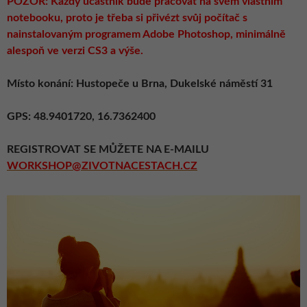
POZOR: Každý účastník bude pracovat na svém vlastním
notebooku, proto je třeba si přivézt svůj počítač s
nainstalovaným programem Adobe Photoshop, minimálně
alespoň ve verzi CS3 a výše.
Místo konání: Hustopeče u Brna, Dukelské náměstí 31
GPS: 48.9401720, 16.7362400
REGISTROVAT SE MŮŽETE NA E-MAILU
WORKSHOP@ZIVOTNACESTACH.CZ