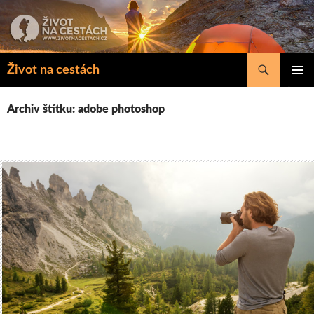
Přejít
k
obsahu
webu
Hledat
Život na cestách
ZÁKLAD
NAVIGA
Archiv štítku: adobe photoshop
MENU