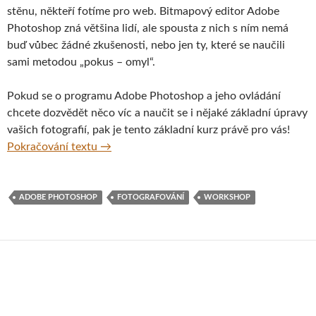
stěnu, někteří fotíme pro web. Bitmapový editor Adobe
Photoshop zná většina lidí, ale spousta z nich s ním nemá
buď vůbec žádné zkušenosti, nebo jen ty, které se naučili
sami metodou „pokus – omyl“.
Pokud se o programu Adobe Photoshop a jeho ovládání
chcete dozvědět něco víc a naučit se i nějaké základní úpravy
vašich fotografií, pak je tento základní kurz právě pro vás!
Kurz základů Photoshopu nejen pro cestova
Pokračování textu
→
ADOBE PHOTOSHOP
FOTOGRAFOVÁNÍ
WORKSHOP