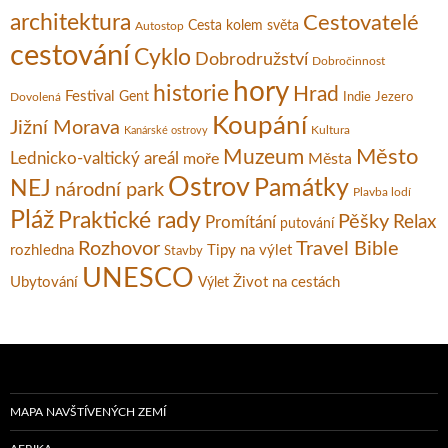
architektura
Cestovatelé
Cesta kolem světa
Autostop
cestování
Cyklo
Dobrodružství
Dobročinnost
hory
historie
Hrad
Festival
Gent
Dovolená
Indie
Jezero
Koupání
Jižní Morava
Kultura
Kanárské ostrovy
Město
Muzeum
Lednicko-valtický areál
moře
Města
Ostrov
Památky
NEJ
národní park
Plavba lodí
Pláž
Praktické rady
Pěšky
Relax
Promítání
putování
Rozhovor
Travel Bible
rozhledna
Tipy na výlet
Stavby
UNESCO
Ubytování
Život na cestách
Výlet
MAPA NAVŠTÍVENÝCH ZEMÍ