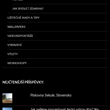
JAK BYDLET ZDARMA?
UŽITEČNÉ RADY A TIPY
WALLPAPERS
VIDEOREPORTÁŽE
VYBAVENÍ
VÝLETY
WORKSHOPY
NEJČTENĚJŠÍ PŘÍSPĚVKY:
Pískovna Sekule, Slovensko
Jak nejlépe procestovat řecký ostrov Kos? Na