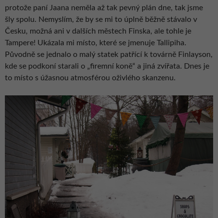
protože paní Jaana neměla až tak pevný plán dne, tak jsme
šly spolu. Nemyslím, že by se mi to úplně běžně stávalo v
Česku, možná ani v dalších městech Finska, ale tohle je
Tampere! Ukázala mi místo, které se jmenuje Tallipiha.
Původně se jednalo o malý statek patřící k továrně Finlayson,
kde se podkoní starali o „firemní koně“ a jiná zvířata. Dnes je
to místo s úžasnou atmosférou oživlého skanzenu.