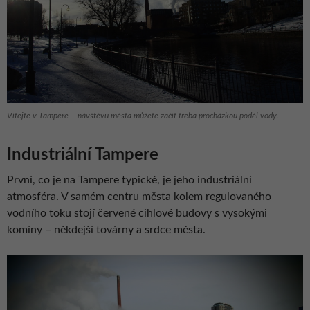
Vítejte v Tampere – návštěvu města můžete začít třeba procházkou podél vody.
Industriální Tampere
První, co je na Tampere typické, je jeho industriální
atmosféra. V samém centru města kolem regulovaného
vodního toku stojí červené cihlové budovy s vysokými
komíny – někdejší továrny a srdce města.