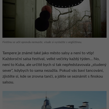
Finštinu se učit opravdu nemusíte, všude si vystačíte s angličtinou.
Tampere je známé také jako město salsy a není to vtip!
Každoroční salsa festival, velké večírky každý týden… No,
není to Kuba, ale určitě bych si tak nepředstavovala „studený
sever“, kdybych to sama nezažila. Pokud vás baví tancování,
zjistěte si, kde se zrovna tančí, a jděte se seznámit s finskou
salsou.