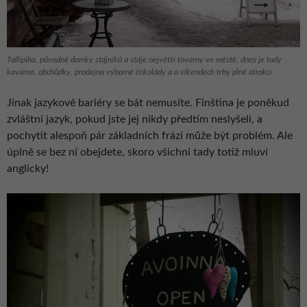
Tallipiha, původně domky stájníků a stáje největší továrny ve městě, dnes je tady
kavárna, obchůdky, prodejna výborné čokolády a o víkendech trhy plné atrakcí.
Jinak jazykové bariéry se bát nemusíte. Finština je poněkud
zvláštní jazyk, pokud jste jej nikdy předtím neslyšeli, a
pochytit alespoň pár základních frází může být problém. Ale
úplně se bez ní obejdete, skoro všichni tady totiž mluví
anglicky!