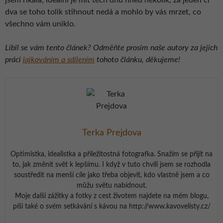
dva se toho tolik stihnout nedá a mohlo by vás mrzet, co
všechno vám uniklo.
Líbil se vám tento článek? Odměňte prosím naše autory za jejich
práci
lajkováním a sdílením
tohoto článku, děkujeme!
Terka Prejdova
Optimistka, idealistka a příležitostná fotografka. Snažím se přijít na
to, jak změnit svět k lepšímu. I když v tuto chvíli jsem se rozhodla
soustředit na menší cíle jako třeba objevit, kdo vlastně jsem a co
můžu světu nabídnout.
Moje další zážitky a fotky z cest životem najdete na mém blogu,
píši také o svém setkávání s kávou na http://www.kavovelisty.cz/