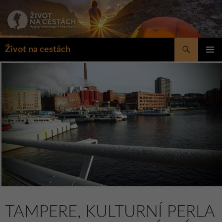
Přejít
k
obsahu
webu
Hledat
Život na cestách
ZÁKLAD
NAVIGA
MENU
TAMPERE, KULTURNÍ PERLA