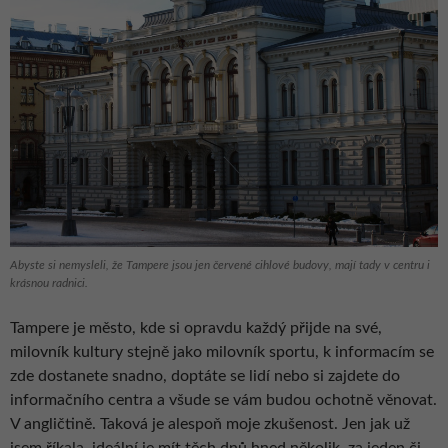
Abyste si nemysleli, že Tampere jsou jen červené cihlové budovy, mají tady v centru i
krásnou radnici.
Tampere je město, kde si opravdu každý přijde na své,
milovník kultury stejně jako milovník sportu, k informacím se
zde dostanete snadno, doptáte se lidí nebo si zajdete do
informačního centra a všude se vám budou ochotně věnovat.
V angličtině. Taková je alespoň moje zkušenost. Jen jak už
jsem říkala, ideální je mít těch dnů hned několik, za jeden či