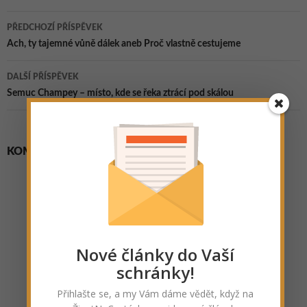
Navigace
PŘEDCHOZÍ PŘÍSPĚVEK
pro
Ach, ty tajemné vůně dálek aneb Proč vlastně cestujeme
příspěvky
DALŠÍ PŘÍSPĚVEK
Semuc Champey – místo, kde se řeka ztrácí pod skálou
KOMENTÁŘE
Nové články do Vaší
schránky!
Přihlašte se, a my Vám dáme vědět, když na