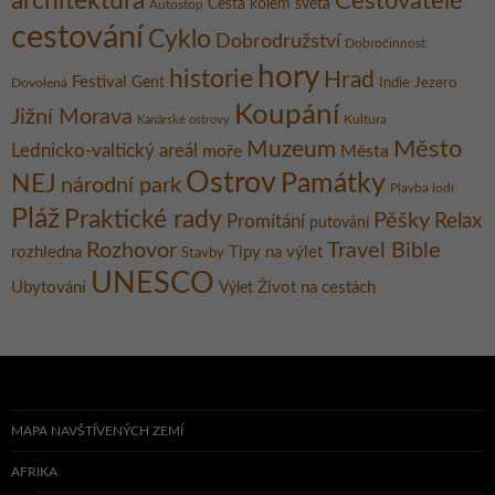
architektura
Cestovatelé
Cesta kolem světa
Autostop
cestování
Cyklo
Dobrodružství
Dobročinnost
hory
historie
Hrad
Festival
Gent
Dovolená
Indie
Jezero
Koupání
Jižní Morava
Kultura
Kanárské ostrovy
Město
Muzeum
Lednicko-valtický areál
moře
Města
Ostrov
Památky
NEJ
národní park
Plavba lodí
Pláž
Praktické rady
Pěšky
Relax
Promítání
putování
Rozhovor
Travel Bible
rozhledna
Tipy na výlet
Stavby
UNESCO
Ubytování
Život na cestách
Výlet
MAPA NAVŠTÍVENÝCH ZEMÍ
AFRIKA