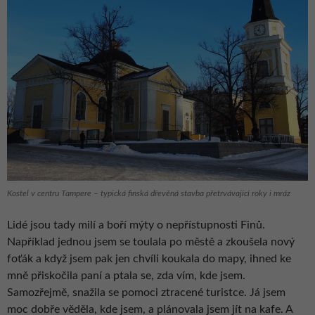
Kostel v centru Tampere – typická finská dřevěná stavba přetrvávající roky i mráz
Lidé jsou tady milí a boří mýty o nepřístupnosti Finů.
Například jednou jsem se toulala po městě a zkoušela nový
foťák a když jsem pak jen chvíli koukala do mapy, ihned ke
mně přiskočila paní a ptala se, zda vím, kde jsem.
Samozřejmě, snažila se pomoci ztracené turistce. Já jsem
moc dobře věděla, kde jsem, a plánovala jsem jít na kafe. A