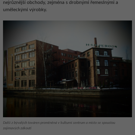
nejrůznější obchody, zejména s drobnými řemeslnými a
uměleckými výrobky.
Další z bývalých továren proměněná v kulturní centrum a místo se spoustou
zajímavých zákoutí