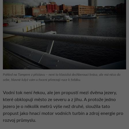
Pohled na Tampere z přístavu – není to klasická dechberoucí krása, ale má něco do
sebe, hlavně když vám u focení přimrzají ruce k foťáku.
Vodní tok není řekou, ale jen propustí mezi dvěma jezery,
které obklopují město ze severu a z jihu. A protože jedno
jezero je o několik metrů výše než druhé, sloužila tato
propust jako hnací motor vodních turbín a zdroj energie pro
rozvoj průmyslu.