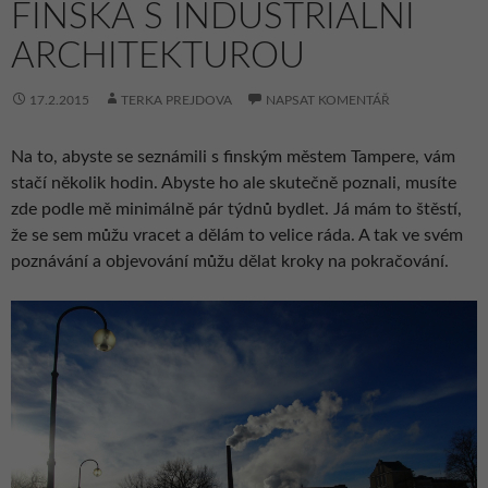
FINSKA S INDUSTRIÁLNÍ
ARCHITEKTUROU
17.2.2015
TERKA PREJDOVA
NAPSAT KOMENTÁŘ
Na to, abyste se seznámili s finským městem Tampere, vám
stačí několik hodin. Abyste ho ale skutečně poznali, musíte
zde podle mě minimálně pár týdnů bydlet. Já mám to štěstí,
že se sem můžu vracet a dělám to velice ráda. A tak ve svém
poznávání a objevování můžu dělat kroky na pokračování.