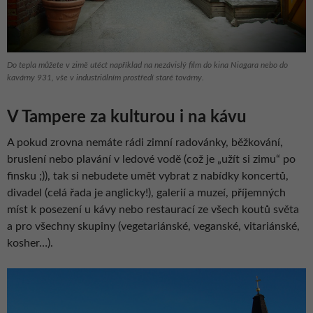
Do tepla můžete v zimě utéct například na nezávislý film do kina Niagara nebo do
kavárny 931, vše v industriálním prostředí staré továrny.
V Tampere za kulturou i na kávu
A pokud zrovna nemáte rádi zimní radovánky, běžkování,
bruslení nebo plavání v ledové vodě (což je „užít si zimu“ po
finsku ;)), tak si nebudete umět vybrat z nabídky koncertů,
divadel (celá řada je anglicky!), galerií a muzeí, příjemných
míst k posezení u kávy nebo restaurací ze všech koutů světa
a pro všechny skupiny (vegetariánské, veganské, vitariánské,
kosher…).