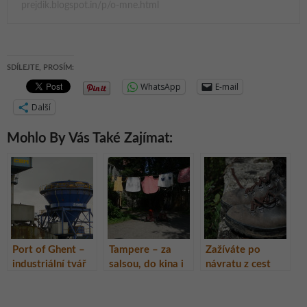
prejdik.blogspot.in/p/o-mne.html
SDÍLEJTE, PROSÍM:
WhatsApp
E-mail
Další
Mohlo By Vás Také Zajímat:
Port of Ghent –
Tampere – za
Zažíváte po
industriální tvář
salsou, do kina i
návratu z cest
Gentu, Belgie
do muzea
kulturní šok?
Nejste sami.