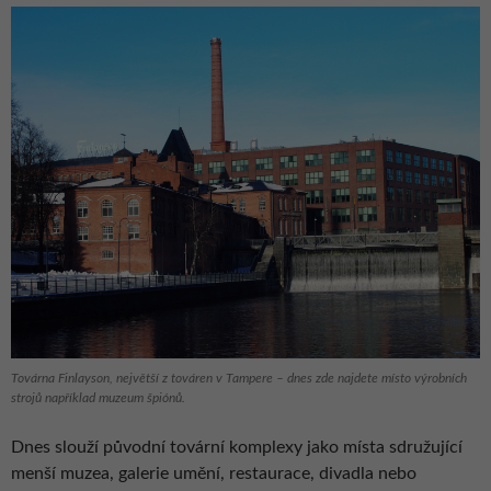
Továrna Finlayson, největší z továren v Tampere – dnes zde najdete místo výrobních
strojů například muzeum špiónů.
Dnes slouží původní tovární komplexy jako místa sdružující
menší muzea, galerie umění, restaurace, divadla nebo