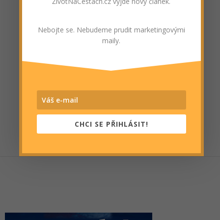
ŽivotNaCestách.cz vyjde nový článek.
Nebojte se. Nebudeme prudit marketingovými
maily.
CHCI SE PŘIHLÁSIT!