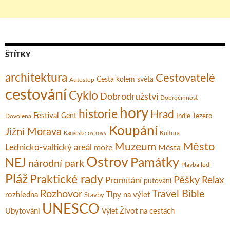
ŠTÍTKY
architektura
Cestovatelé
Cesta kolem světa
Autostop
cestování
Cyklo
Dobrodružství
Dobročinnost
hory
historie
Hrad
Festival
Gent
Dovolená
Indie
Jezero
Koupání
Jižní Morava
Kultura
Kanárské ostrovy
Město
Muzeum
Lednicko-valtický areál
moře
Města
Ostrov
Památky
NEJ
národní park
Plavba lodí
Pláž
Praktické rady
Pěšky
Relax
Promítání
putování
Rozhovor
Travel Bible
rozhledna
Tipy na výlet
Stavby
UNESCO
Ubytování
Život na cestách
Výlet