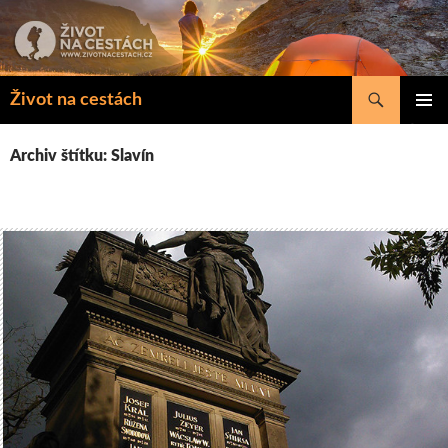
Přejít
k
obsahu
webu
Hledat
Život na cestách
ZÁKLAD
NAVIGA
Archiv štítku: Slavín
MENU