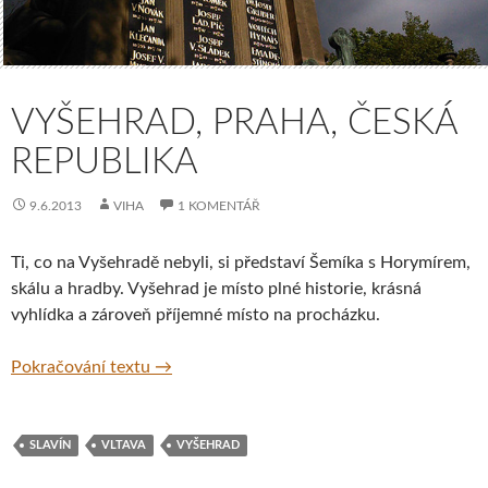
VYŠEHRAD, PRAHA, ČESKÁ
REPUBLIKA
9.6.2013
VIHA
1 KOMENTÁŘ
Ti, co na Vyšehradě nebyli, si představí Šemíka s Horymírem,
skálu a hradby. Vyšehrad je místo plné historie, krásná
vyhlídka a zároveň příjemné místo na procházku.
Vyšehrad, Praha, Česká republika
Pokračování textu
→
SLAVÍN
VLTAVA
VYŠEHRAD