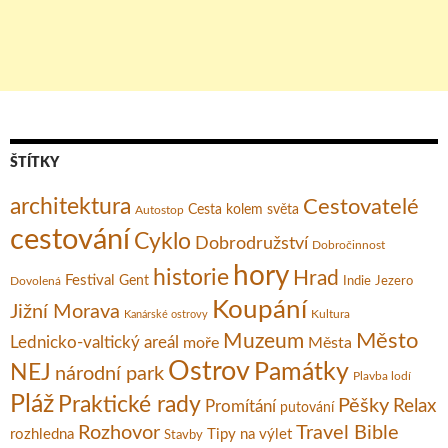
ŠTÍTKY
architektura
Cestovatelé
Cesta kolem světa
Autostop
cestování
Cyklo
Dobrodružství
Dobročinnost
hory
historie
Hrad
Festival
Gent
Dovolená
Indie
Jezero
Koupání
Jižní Morava
Kultura
Kanárské ostrovy
Město
Muzeum
Lednicko-valtický areál
moře
Města
Ostrov
Památky
NEJ
národní park
Plavba lodí
Pláž
Praktické rady
Pěšky
Relax
Promítání
putování
Rozhovor
Travel Bible
rozhledna
Tipy na výlet
Stavby