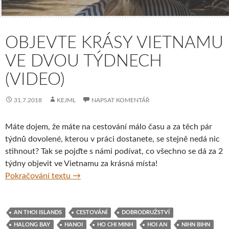
OBJEVTE KRÁSY VIETNAMU
VE DVOU TÝDNECH
(VIDEO)
31.7.2018
KEJML
NAPSAT KOMENTÁŘ
Máte dojem, že máte na cestování málo času a za těch pár
týdnů dovolené, kterou v práci dostanete, se stejně nedá nic
stihnout? Tak se pojďte s námi podívat, co všechno se dá za 2
týdny objevit ve Vietnamu za krásná místa!
Objevte krásy Vietnamu ve dvou týdnech (
Pokračování textu
→
AN THOI ISLANDS
CESTOVÁNÍ
DOBRODRUŽSTVÍ
HALONG BAY
HANOI
HO CHI MINH
HOI AN
NIHN BIHN