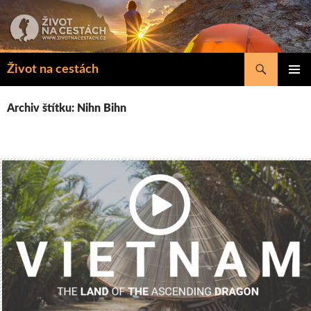
Přejít
k
obsahu
webu
Hledat
Život na cestách
ZÁKLAD
NAVIGA
Archiv štítku: Nihn Bihn
MENU