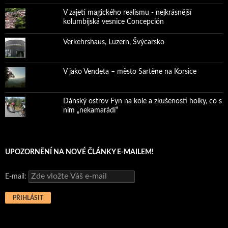
V zajetí magického realismu - nejkrásnější
kolumbijská vesnice Concepción
Verkehrshaus, Luzern, Švýcarsko
V jako Vendeta – město Sartène na Korsice
Dánský ostrov Fyn na kole a zkušenosti holky, co s
ním „nekamarádí“
UPOZORNĚNÍ NA NOVÉ ČLÁNKY E-MAILEM!
E-mail: